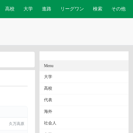
高校
大学
進路
リーグワン
検索
その他
Menu
大学
高校
代表
海外
社会人
久万高原