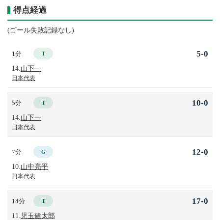
得点経過
(ゴール失敗記録なし)
5-0
1分
T
14.
山下一
日本代表
10-0
5分
T
14.
山下一
日本代表
12-0
7分
G
10.
山中亮平
日本代表
17-0
14分
T
11.
児玉健太郎