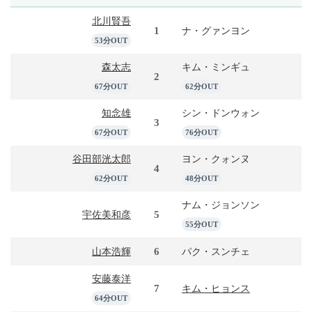
北川賢吾
1
ナ・グァンヨン
53分OUT
森太志
キム・ミンギュ
2
67分OUT
62分OUT
知念雄
シン・ドンウォン
3
67分OUT
76分OUT
谷田部洸太郎
ヨン・クォンヌ
4
62分OUT
48分OUT
ナム・ジョンソン
5
宇佐美和彦
55分OUT
6
山本浩輝
パク・スンチェ
安藤泰洋
7
キム・ヒョンス
64分OUT