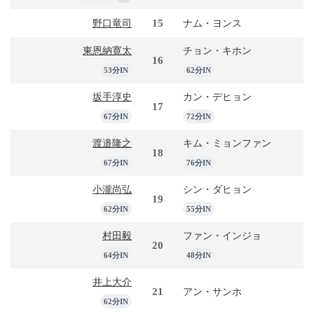
15
野口竜司
ナム・ヨンス
東恩納寛太
チョン・キホン
16
53分IN
62分IN
坂手淳史
カン・デヒョン
17
67分IN
72分IN
渡邉隆之
キム・ミョンファン
18
67分IN
76分IN
小瀧尚弘
シン・ダヒョン
19
62分IN
55分IN
村田毅
ファン・インジョ
20
64分IN
48分IN
井上大介
21
アン・サンホ
62分IN