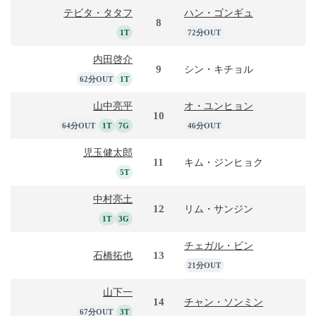
テビタ・タタフ
ハン・ゴンギュ
8
1T
72分OUT
内田啓介
9
シン・キチョル
62分OUT
1T
山中亮平
オ・ユンヒョン
10
64分OUT
1T
7G
46分OUT
児玉健太郎
11
キム・ジンヒョク
5T
中村亮土
12
リム・サンジン
1T
3G
チェガル・ビン
13
石橋拓也
21分OUT
山下一
14
チャン・ソンミン
67分OUT
3T