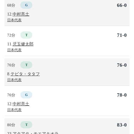
66-0
68分
G
12.
中村亮土
日本代表
71-0
72分
T
11.
児玉健太郎
日本代表
76-0
76分
T
8.
テビタ・タタフ
日本代表
78-0
76分
G
12.
中村亮土
日本代表
83-0
80分
T
23.
アタアタ・モエアキオラ