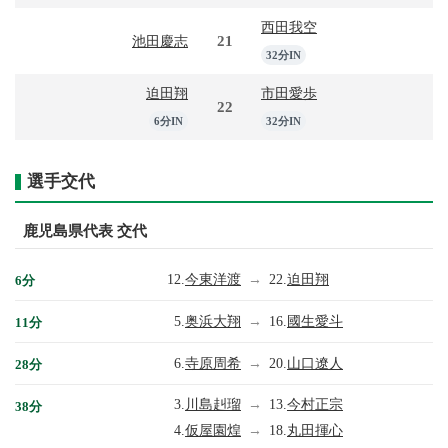
西田我空
21
池田慶志
32分IN
迫田翔
市田愛歩
22
6分IN
32分IN
選手交代
鹿児島県代表 交代
12.
今東洋渡
→
22.
迫田翔
6分
5.
奥浜大翔
→
16.
國生愛斗
11分
6.
寺原周希
→
20.
山口遼人
28分
3.
川島赳瑠
→
13.
今村正宗
38分
4.
仮屋園煌
→
18.
丸田揮心