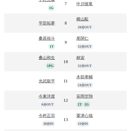
7
中川慎竜
1G
横山駈
8
平田拓夢
20分OUT
桑原祝斗
尾関仁
9
1T
32分OUT
桑山和生
林宙
10
1PG
32分OUT
木邨孝輔
11
光武龍平
24分OUT
今東洋渡
笹岡空翔
12
6分OUT
2T
2G
今村正宗
粟津心哉
13
38分IN
33分IN