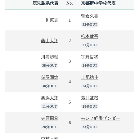
鹿児島県代表
No.
京都府中学校代表
朝倉久喜
1
川原真
32分OUT
柿本健吾
2
藤山大翔
21分OUT
川島赳瑠
宇野哲将
3
38分OUT
24分OUT
仮屋園煌
土肥祐斗
4
38分OUT
24分OUT
奥浜大翔
落井甚哉
5
11分OUT
28分OUT
寺原周希
モレノ経廉ザンダー
6
28分OUT
33分OUT
中村元泰