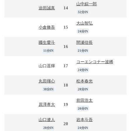
山中綜一郎
14
迫田誠真
32分IN
大山智弘
15
小倉脩吾
24分IN
國生愛斗
間瀬信長
16
11分IN
21分IN
コーエンコナー波稀
17
山口遥輝
24分IN
丸田揮心
松本春光
18
38分IN
28分IN
前田浩太
19
原澤孝大
20分IN
山口遼人
岩本斗吾
20
28分IN
24分IN