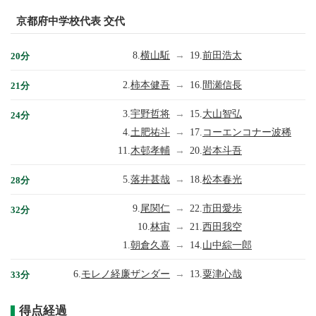
京都府中学校代表 交代
8.
横山駈
→
19.
前田浩太
20分
2.
柿本健吾
→
16.
間瀬信長
21分
3.
宇野哲将
→
15.
大山智弘
24分
4.
土肥祐斗
→
17.
コーエンコナー波稀
11.
木邨孝輔
→
20.
岩本斗吾
5.
落井甚哉
→
18.
松本春光
28分
9.
尾関仁
→
22.
市田愛歩
32分
10.
林宙
→
21.
西田我空
1.
朝倉久喜
→
14.
山中綜一郎
6.
モレノ経廉ザンダー
→
13.
粟津心哉
33分
得点経過