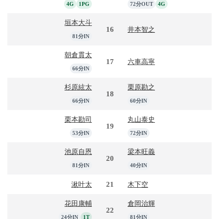
4G
1PG
72分OUT
4G
垣本大斗
16
井本智之
81分IN
朝倉貫太
17
六車高寧
66分IN
杉原絃太
栗原勘之
18
66分IN
60分IN
栗本勘司
丸山泰史
19
53分IN
72分IN
池原自恩
梁本旺義
20
81分IN
40分IN
21
湫叶太
木下空
花田康輔
倉岡治輝
22
24分IN
1T
81分IN