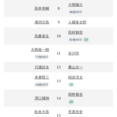
大熊陽介
8
高井杏輔
40分OUT
9
溝渕元気
人羅奎太郎
田村魁世
10
高桑基生
81分OUT
1T
大西俊一朗
11
谷川司
77分OUT
12
川瀬諒太
桑山太一
末廣賢三
稲吉渓太
13
24分OUT
1T
岡野喬吾
14
澤口飛翔
2T
松本大吾
笠原浩史
15