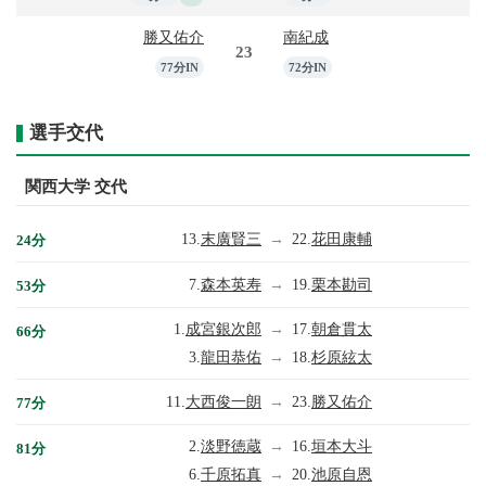
勝又佑介
南紀成
23
77分IN
72分IN
選手交代
関西大学 交代
13.
末廣賢三
→
22.
花田康輔
24分
7.
森本英寿
→
19.
栗本勘司
53分
1.
成宮銀次郎
→
17.
朝倉貫太
66分
3.
龍田恭佑
→
18.
杉原絃太
11.
大西俊一朗
→
23.
勝又佑介
77分
2.
淡野徳蔵
→
16.
垣本大斗
81分
6.
千原拓真
→
20.
池原自恩