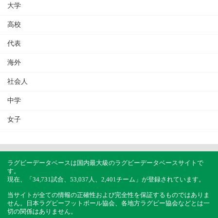
大学
高校
代表
海外
社会人
中学
女子
ラグビーデータベースは国内最大級のラグビーデータベースサイトで
す。
現在、「34,731試合、53,037人、2,401チーム」が登録されています。
当サイトが全ての情報の正確性および完全性を保証するものではありま
せん。日本ラグビーフットボール協会、各地方ラグビー協会などとは一
切の関係はありません。