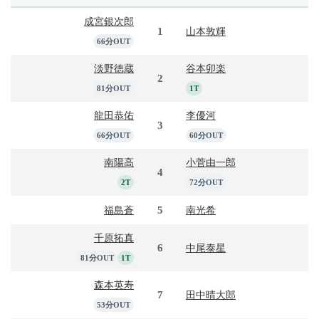
成宮銀次郎
1
山本敦輝
66分OUT
淡野徳蔵
谷本卯楽
2
81分OUT
1T
龍田恭佑
李優河
3
66分OUT
60分OUT
南陽高
小菅由一郎
4
2T
72分OUT
5
福島蒼
南光希
千原拓真
6
中尾泰星
81分OUT
1T
森本英寿
7
田中晴大郎
53分OUT