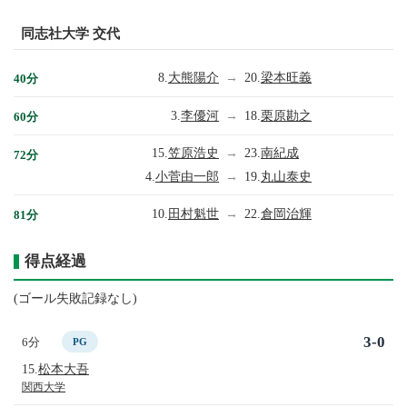
同志社大学 交代
8.
大熊陽介
→
20.
梁本旺義
40分
3.
李優河
→
18.
栗原勘之
60分
15.
笠原浩史
→
23.
南紀成
72分
4.
小菅由一郎
→
19.
丸山泰史
10.
田村魁世
→
22.
倉岡治輝
81分
得点経過
(ゴール失敗記録なし)
3-0
6分
PG
15.
松本大吾
関西大学