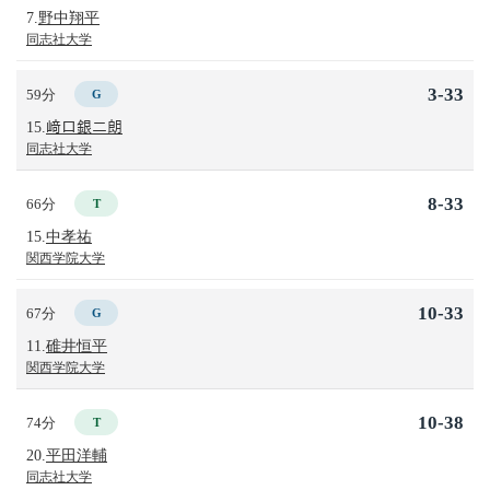
7.
野中翔平
同志社大学
3-33
59分
G
15.
﨑口銀二朗
同志社大学
8-33
66分
T
15.
中孝祐
関西学院大学
10-33
67分
G
11.
碓井恒平
関西学院大学
10-38
74分
T
20.
平田洋輔
同志社大学