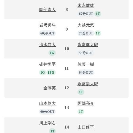
末永健雄
8
岡部崇人
67分OUT
1T
岩﨑勇斗
大越元気
9
60分OUT
70分OUT
1T
清水晶大
永富健太郎
10
1G
55分OUT
碓井恒平
佐藤一樹
11
1G
1PG
64分OUT
永富晨太郎
12
金淳英
1T
山本悠大
阿部亮介
13
60分OUT
1T
川上剛右
14
山口修平
1T