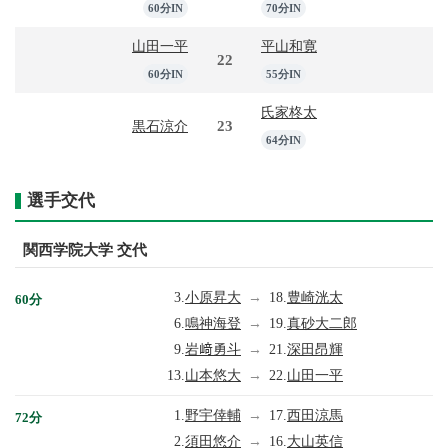
60分IN
70分IN
山田一平
平山和寛
22
60分IN
55分IN
氏家柊太
23
黒石涼介
64分IN
選手交代
関西学院大学 交代
3.
小原昇大
→
18.
豊崎洸太
60分
6.
鳴神海登
→
19.
真砂大二郎
9.
岩﨑勇斗
→
21.
深田昂輝
13.
山本悠大
→
22.
山田一平
1.
野宇倖輔
→
17.
西田涼馬
72分
2.
須田悠介
→
16.
大山英信