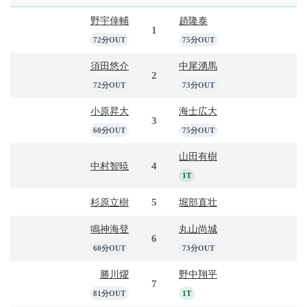
野宇倖輔
趙隆泰
1
72分OUT
75分OUT
須田悠介
中尾湧馬
2
72分OUT
73分OUT
小原昇大
海士広大
3
60分OUT
75分OUT
山田有樹
4
中村智暁
1T
5
杉原立樹
堀部直壮
鳴神海登
丸山尚城
6
60分OUT
73分OUT
勝川燿
野中翔平
7
81分OUT
1T