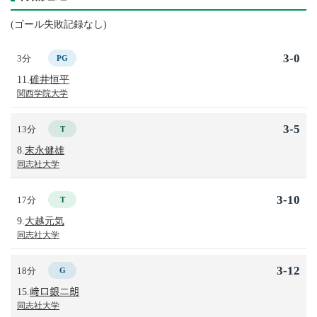
(ゴール失敗記録なし)
3-0
3分
PG
11.
碓井恒平
関西学院大学
3-5
13分
T
8.
末永健雄
同志社大学
3-10
17分
T
9.
大越元気
同志社大学
3-12
18分
G
15.
﨑口銀二朗
同志社大学