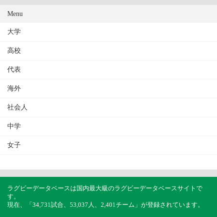
Menu
大学
高校
代表
海外
社会人
中学
女子
ラグビーデータベースは国内最大級のラグビーデータベースサイトで
す。
現在、「34,731試合、53,037人、2,401チーム」が登録されています。