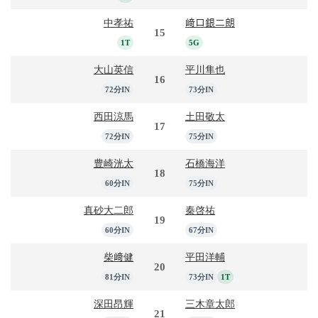
中孝祐
﨑口銀二朗
15
1T
5G
大山英信
平川隼也
16
72分IN
73分IN
西田涼馬
土田敬太
17
72分IN
75分IN
豊崎洸太
石橋海洋
18
60分IN
75分IN
真砂大二郎
秦啓祐
19
60分IN
67分IN
柴﨑健
平田洋輔
20
81分IN
73分IN
1T
深田昂輝
三木章太郎
21