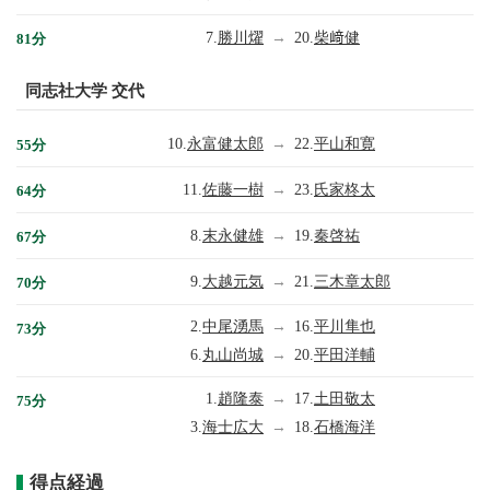
7.
勝川燿
→
20.
柴﨑健
81分
同志社大学 交代
10.
永富健太郎
→
22.
平山和寛
55分
11.
佐藤一樹
→
23.
氏家柊太
64分
8.
末永健雄
→
19.
秦啓祐
67分
9.
大越元気
→
21.
三木章太郎
70分
2.
中尾湧馬
→
16.
平川隼也
73分
6.
丸山尚城
→
20.
平田洋輔
1.
趙隆泰
→
17.
土田敬太
75分
3.
海士広大
→
18.
石橋海洋
得点経過