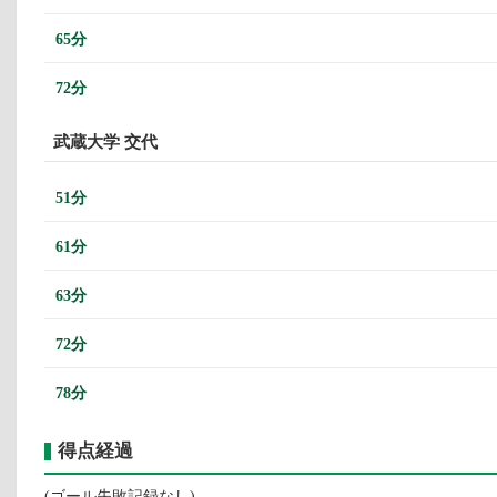
65分
72分
武蔵大学 交代
51分
61分
63分
72分
78分
得点経過
(ゴール失敗記録なし)