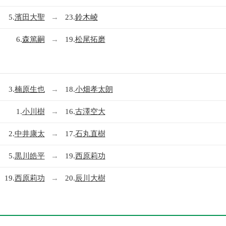
5.
濱田大聖
→
23.
鈴木崚
6.
森篤嗣
→
19.
松尾拓磨
3.
楠原生也
→
18.
小畑孝太朗
1.
小川樹
→
16.
古澤空大
2.
中井康太
→
17.
石丸直樹
5.
黒川皓平
→
19.
西原莉功
19.
西原莉功
→
20.
辰川大樹