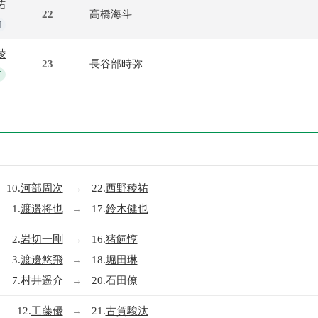
祐
22
高橋海斗
N
崚
23
長谷部時弥
T
10.
河部周次
→
22.
西野稜祐
1.
渡邉将也
→
17.
鈴木健也
2.
岩切一剛
→
16.
猪飼惇
3.
渡邊悠飛
→
18.
堀田琳
7.
村井遥介
→
20.
石田僚
12.
工藤優
→
21.
古賀駿汰