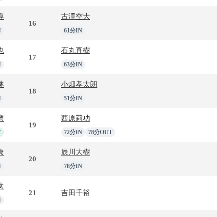
惇
古澤空大
16
N
61分IN
也
石丸直樹
17
N
63分IN
琳
小畑孝太朗
18
N
51分IN
磨
西原莉功
19
T
72分IN
78分OUT
僚
辰川大樹
20
N
78分IN
汰
21
吉田千裕
N