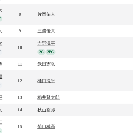
大
8
片岡佑人
T
大
9
三浦優真
次
吉野滉平
10
T
2G
2PG
望
11
武田憲弘
優
12
樋口滉平
T
平
13
稲井賢太郎
大
14
秋山裕弥
二
15
菊山穂高
G