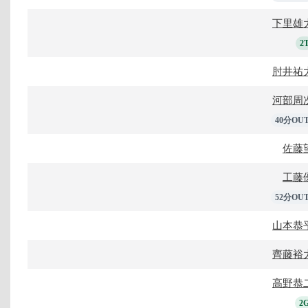
下里雄
2
肘井祐
河部周
40分OU
佐藤
工藤
52分OU
山本恭
齊藤裕
高野恭
2