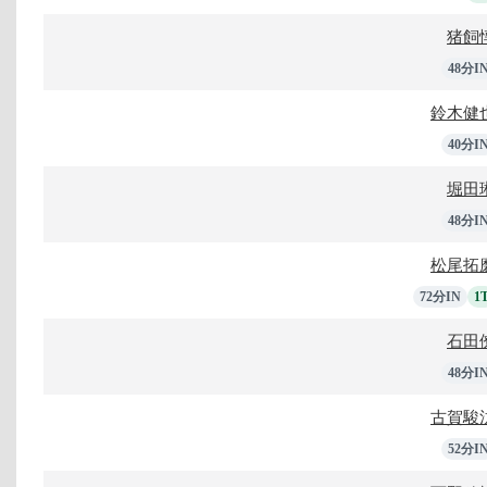
猪飼
48分I
鈴木健
40分I
堀田
48分I
松尾拓
72分IN
1
石田
48分I
古賀駿
52分I