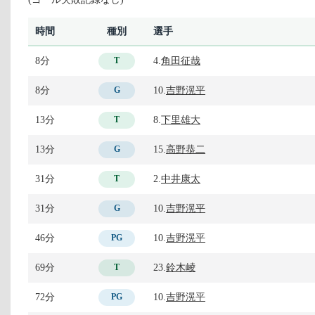
時間
種別
選手
8分
4.
角田征哉
T
8分
10.
吉野滉平
G
13分
8.
下里雄大
T
13分
15.
高野恭二
G
31分
2.
中井康太
T
31分
10.
吉野滉平
G
46分
10.
吉野滉平
PG
69分
23.
鈴木崚
T
72分
10.
吉野滉平
PG