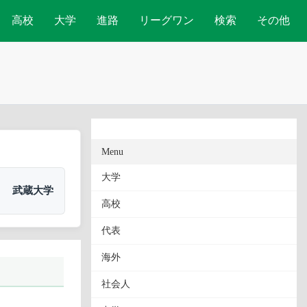
高校
大学
進路
リーグワン
検索
その他
Menu
大学
武蔵大学
高校
代表
海外
社会人