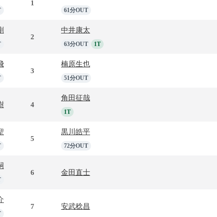
1
T
61分OUT
剛
中井康太
2
T
63分OUT
1T
飛
楠原生也
3
T
51分OUT
角田征哉
樹
4
1T
聖
黒川皓平
5
T
72分OUT
嗣
6
金田直士
T
介
7
安武稔昌
T