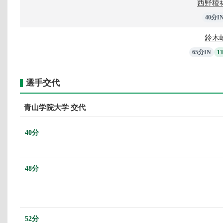
西野稜
40分I
鈴木
65分IN
1
選手交代
青山学院大学 交代
40分
48分
52分