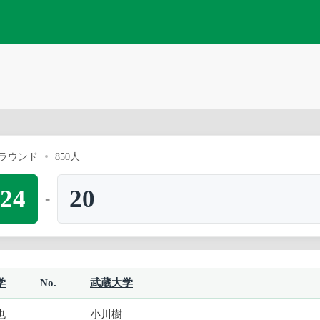
ラウンド
850人
24
20
-
学
No.
武蔵大学
也
小川樹