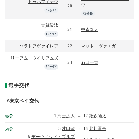
トゥパフィナウ
ウ
20
59分IN
75分IN
古賀駿汰
21
中森隆太
66分IN
22
ハラトアヴァイレア
マット・ヴァエガ
リーアム・ウイリアムズ
23
石田一貴
59分IN
選手交代
S東京ベイ 交代
1.
海士広大
→
17.
紙森陽太
46分
3.
才田智
→
18.
北川賢吾
54分
5.
デーヴィッド・ブルブ