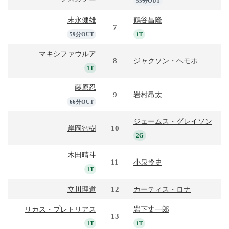
55分OUT
末永健雄
鶴谷昌隆
7
59分OUT
1T
マキシファウルア
8
ジャクソン・ヘモポ
1T
藤原忍
9
岩村昂太
66分OUT
ジェームス・グレイソン
10
岸岡智樹
2G
木田晴斗
11
小泉怜史
1T
12
立川理道
カーティス・ロナ
リカス・プレトリアス
岩下丈一郎
13
1T
1T