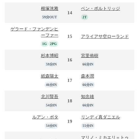
根塚洸雅
ベン・ポルトリッジ
14
59分OUT
2T
ゲラード・ファンデンヒ
ーファー
15
アライアサ空ローランド
1G
2PG
杉本博昭
宮里侑樹
16
59分IN
66分IN
紙森陽太
森本潤
17
46分IN
66分IN
北川賢吾
知念雄
18
54分IN
66分IN
ルアン・ボタ
リンディ真ダニエル
19
54分IN
55分IN
マリノ・ミカエリ＝トゥ