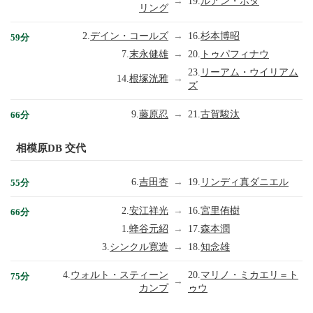
→
19.
ルアン・ボタ
リング
2.
デイン・コールズ
→
16.
杉本博昭
59分
7.
末永健雄
→
20.
トゥパフィナウ
23.
リーアム・ウイリアム
14.
根塚洸雅
→
ズ
9.
藤原忍
→
21.
古賀駿汰
66分
相模原DB 交代
6.
吉田杏
→
19.
リンディ真ダニエル
55分
2.
安江祥光
→
16.
宮里侑樹
66分
1.
蜂谷元紹
→
17.
森本潤
3.
シンクル寛造
→
18.
知念雄
4.
ウォルト・スティーン
20.
マリノ・ミカエリ＝ト
75分
→
カンプ
ゥウ