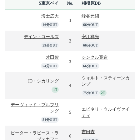
S東京ベイ
No.
相模原DB
海士広大
蜂谷元紹
1
46分OUT
66分OUT
デイン・コールズ
安江祥光
2
59分OUT
66分OUT
才田智
シンクル寛造
3
54分OUT
66分OUT
ウォルト・スティーンカ
JD・シカリング
ンプ
4
1T
75分OUT
2T
デーヴィッド・ブルブリ
エピネリ・ウルイヴァイ
ング
5
ティ
54分OUT
吉田杏
ピーター・ラピース・ラ
6
ブスカフニ