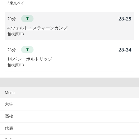
S東京ベイ
28-29
70分
T
4.
ウォルト・スティーンカンプ
相模原DB
28-34
73分
T
14.
ベン・ポルトリッジ
相模原DB
Menu
大学
高校
代表