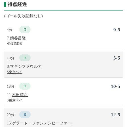
得点経過
(ゴール失敗記録なし)
0-5
4分
T
7.
鶴谷昌隆
相模原DB
5-5
10分
T
8.
マキシファウルア
S東京ベイ
10-5
18分
T
11.
木田晴斗
S東京ベイ
12-5
20分
G
15.
ゲラード・ファンデンヒーファー