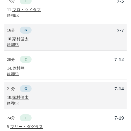
7-5
15分
T
11.
マロ・ツイタマ
静岡BR
7-7
16分
G
10.
家村健太
静岡BR
7-12
20分
T
14.
奥村翔
静岡BR
7-14
21分
G
10.
家村健太
静岡BR
7-19
24分
T
5.
マリー・ダグラス