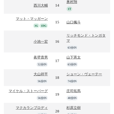
奥村翔
14
西川大輔
1T
マット・マッガーン
15
山口楓斗
3G
1DG
リッチモンド・トンガタ
マ
16
小池一宏
63分IN
眞壁貴男
山下憲太
17
52分IN
63分IN
大山祥平
ショーン・ヴェーテー
18
56分IN
74分IN
マイケル・ストーバーグ
庄司拓馬
19
56分IN
48分IN
マクカランブロディ
杉原立樹
20