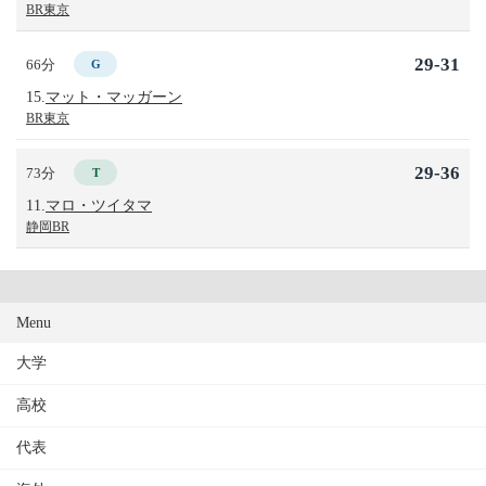
BR東京
29-31
66分
G
15.
マット・マッガーン
BR東京
29-36
73分
T
11.
マロ・ツイタマ
静岡BR
Menu
大学
高校
代表