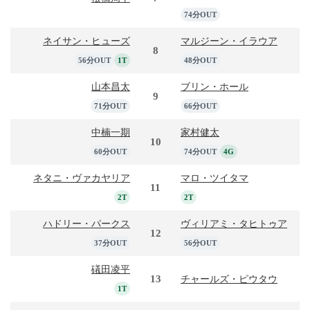
74分OUT
ネイサン・ヒューズ
マルジーン・イラウア
8
56分OUT
1T
48分OUT
山本昌太
ブリン・ホール
9
71分OUT
66分OUT
中楠一期
家村健太
10
60分OUT
74分OUT
4G
ネタニ・ヴァカヤリア
マロ・ツイタマ
11
2T
2T
ハドリー・パークス
ヴィリアミ・タヒトゥア
12
37分OUT
56分OUT
礒田凌平
13
チャールズ・ピウタウ
1T