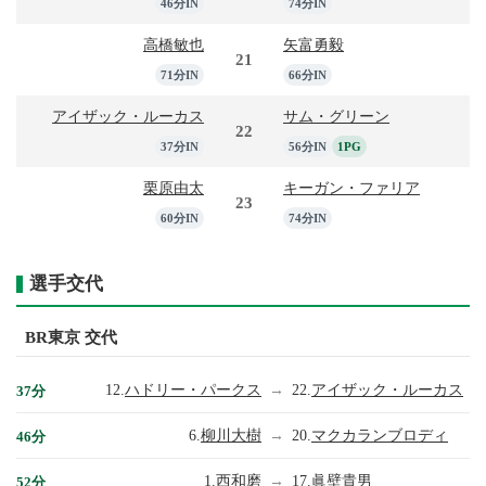
46分IN
74分IN
高橋敏也
矢富勇毅
21
71分IN
66分IN
アイザック・ルーカス
サム・グリーン
22
37分IN
56分IN
1PG
栗原由太
キーガン・ファリア
23
60分IN
74分IN
選手交代
BR東京 交代
12.
ハドリー・パークス
→
22.
アイザック・ルーカス
37分
6.
柳川大樹
→
20.
マクカランブロディ
46分
1.
西和磨
→
17.
眞壁貴男
52分