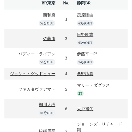
BR東京
No.
静岡BR
西和磨
茂原隆由
1
52分OUT
63分OUT
日野剛志
2
佐藤康
63分OUT
パディー・ライアン
伊藤平一郎
3
56分OUT
74分OUT
4
ジョシュ・グッドヒュー
桑野詠真
マリー・ダグラス
5
ファカタヴァアマト
2T
柳川大樹
6
大戸裕矢
46分OUT
ジョーンズ・リチャード
剛
7
松橋周平