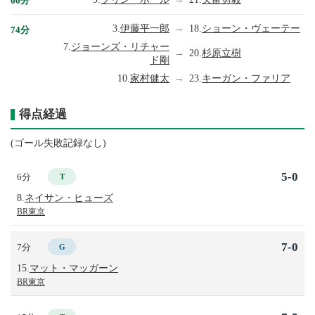
66分
3.
伊藤平一郎
→
18.
ショーン・ヴェーテー
74分
7.
ジョーンズ・リチャー
→
20.
杉原立樹
ド剛
10.
家村健太
→
23.
キーガン・ファリア
得点経過
(ゴール失敗記録なし)
5-0
6分
T
8.
ネイサン・ヒューズ
BR東京
7-0
7分
G
15.
マット・マッガーン
BR東京