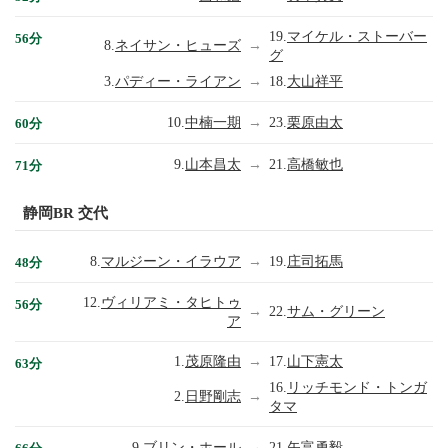
19.
マイケル・ストーバー
56分
8.
ネイサン・ヒューズ
→
グ
3.
パディー・ライアン
→
18.
大山祥平
10.
中楠一期
→
23.
栗原由太
60分
9.
山本昌太
→
21.
高橋敏也
71分
静岡BR 交代
8.
マルジーン・イラウア
→
19.
庄司拓馬
48分
12.
ヴィリアミ・タヒトゥ
56分
→
22.
サム・グリーン
ア
1.
茂原隆由
→
17.
山下憲太
63分
16.
リッチモンド・トンガ
2.
日野剛志
→
タマ
9.
ブリン・ホール
→
21.
矢富勇毅