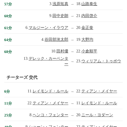
3.
浅原拓真
→
18.
山路泰生
57分
9.
田中史朗
→
21.
内田啓介
60分
6.
マルジーン・イラウア
→
20.
金正奎
61分
4.
谷田部洸太郎
→
19.
大野均
64分
10.
田村優
→
22.
小倉順平
68分
13.
デレック・カーペンタ
→
23.
ウィリアム・トゥポウ
ー
チーターズ 交代
11.
レイモンド・ルール
→
22.
ティアン・メイヤー
6分
22.
ティアン・メイヤー
→
11.
レイモンド・ルール
11分
8.
ヘンコ・フェンター
→
20.
ニール・ヨダーン
25分
9.
ショーン・フェンター
→
22.
ティアン・メイヤー