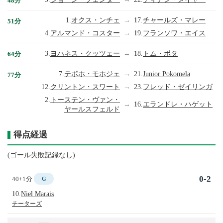
48分
1.
オクス・ンチェ
→
17.
チャールズ・マレー
51分
4.
アルマンド・コスター
→
19.
フランソワ・エイス
3.
ヨハネス・クッツェー
→
18.
トム・ボタ
64分
7.
テボホ・モホジェ
→
21.
Junior Pokomela
77分
12.
クリントン・スワート
→
23.
フレッド・ゼイリンガ
2.
トーステン・ヴァン・
→
16.
エランドレ・ハゲット
ヤールスフェルド
得点経過
(ゴール失敗記録なし)
0-2
40+1分
G
10.
Niel Marais
チーターズ