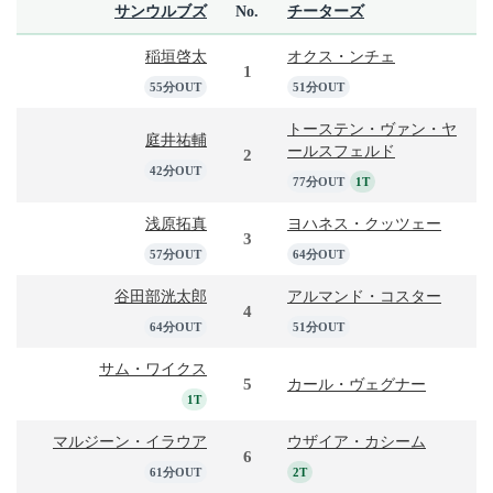
サンウルブズ
No.
チーターズ
稲垣啓太
オクス・ンチェ
1
55分OUT
51分OUT
トーステン・ヴァン・ヤ
庭井祐輔
ールスフェルド
2
42分OUT
77分OUT
1T
浅原拓真
ヨハネス・クッツェー
3
57分OUT
64分OUT
谷田部洸太郎
アルマンド・コスター
4
64分OUT
51分OUT
サム・ワイクス
5
カール・ヴェグナー
1T
マルジーン・イラウア
ウザイア・カシーム
6
61分OUT
2T