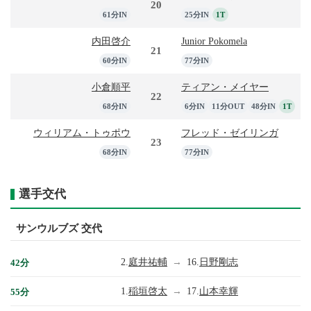
20
61分IN
25分IN
1T
内田啓介
Junior Pokomela
21
60分IN
77分IN
小倉順平
ティアン・メイヤー
22
68分IN
6分IN
11分OUT
48分IN
1T
ウィリアム・トゥポウ
フレッド・ゼイリンガ
23
68分IN
77分IN
選手交代
サンウルブズ 交代
2.
庭井祐輔
→
16.
日野剛志
42分
1.
稲垣啓太
→
17.
山本幸輝
55分