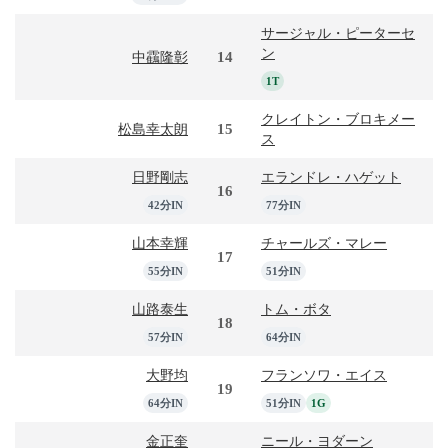
サージャル・ピーターセ
ン
14
中靍隆彰
1T
クレイトン・ブロキメー
15
松島幸太朗
ス
日野剛志
エランドレ・ハゲット
16
42分IN
77分IN
山本幸輝
チャールズ・マレー
17
55分IN
51分IN
山路泰生
トム・ボタ
18
57分IN
64分IN
大野均
フランソワ・エイス
19
64分IN
51分IN
1G
金正奎
ニール・ヨダーン