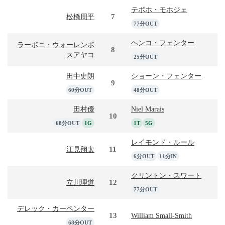
テボホ・モホジェ
7
松橋周平
77分OUT
ヘンコ・フェンター
ラーボニ・ウォーレンボ
8
スアヤコ
25分OUT
田中史朗
ショーン・フェンター
9
60分OUT
48分OUT
田村優
Niel Marais
10
68分OUT
1G
1T
5G
レイモンド・ルール
11
江見翔太
6分OUT
11分IN
クリントン・スワート
12
立川理道
77分OUT
デレック・カーペンター
13
William Small-Smith
68分OUT