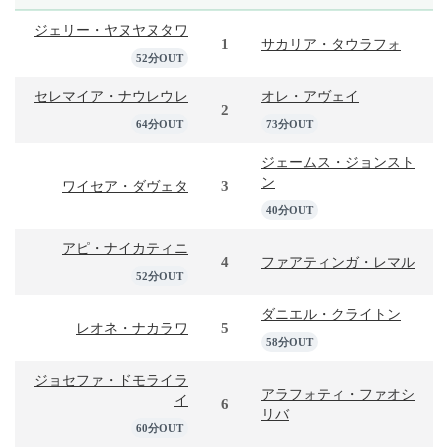
ジェリー・ヤヌヤヌタワ
1
サカリア・タウラフォ
52分OUT
セレマイア・ナウレウレ
オレ・アヴェイ
2
64分OUT
73分OUT
ジェームス・ジョンスト
ン
3
ワイセア・ダヴェタ
40分OUT
アピ・ナイカティニ
4
ファアティンガ・レマル
52分OUT
ダニエル・クライトン
5
レオネ・ナカラワ
58分OUT
ジョセファ・ドモライラ
アラフォティ・ファオシ
イ
6
リバ
60分OUT