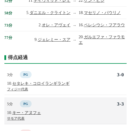
11.
デイヴィッド・レミ
→
22.
ケン・ピシ
52分
5.
ダニエル・クライトン
→
18.
マセリノ・パウリノ
58分
2.
オレ・アヴェイ
→
16.
ペレシウシ・フアラウ
73分
20.
ガルエファ・ファラモ
77分
9.
ジェレミー・スア
→
エ
得点経過
3-0
3分
PG
10.
セタレキ・コロイランギランギ
フィジー代表
3-3
5分
PG
10.
キー・アヌフェ
サモア代表