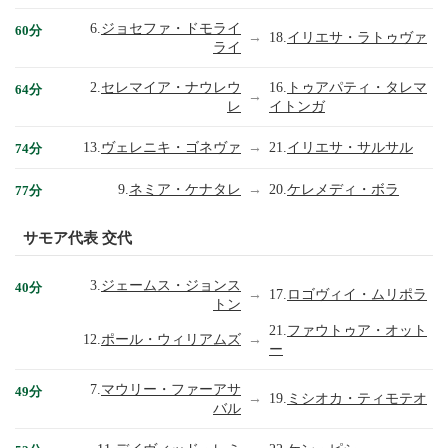
6.
ジョセファ・ドモライ
60分
→
18.
イリエサ・ラトゥヴァ
ライ
2.
セレマイア・ナウレウ
16.
トゥアパティ・タレマ
64分
→
レ
イトンガ
13.
ヴェレニキ・ゴネヴァ
→
21.
イリエサ・サルサル
74分
9.
ネミア・ケナタレ
→
20.
ケレメディ・ボラ
77分
サモア代表 交代
3.
ジェームス・ジョンス
40分
→
17.
ロゴヴィイ・ムリポラ
トン
21.
ファウトゥア・オット
12.
ポール・ウィリアムズ
→
ー
7.
マウリー・ファーアサ
49分
→
19.
ミシオカ・ティモテオ
バル