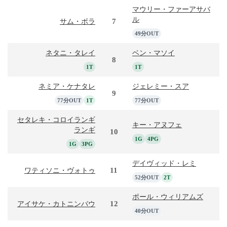
マウリー・ファーアサバ
ル
7
サム・ボラ
49分OUT
ネタニ・タレイ
ベン・マソイ
8
1T
1T
ネミア・ケナタレ
ジェレミー・スア
9
77分OUT
1T
77分OUT
セタレキ・コロイランギ
キー・アヌフェ
ランギ
10
1G
4PG
1G
3PG
デイヴィッド・レミ
11
ワティソニ・ヴォトゥ
52分OUT
2T
ポール・ウィリアムズ
12
アイサケ・カトニンバウ
40分OUT