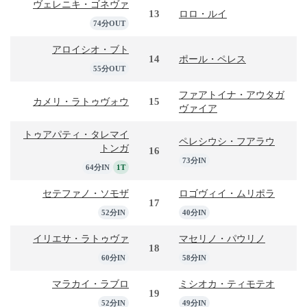
ヴェレニキ・ゴネヴァ
13
ロロ・ルイ
74分OUT
アロイシオ・ブト
14
ポール・ペレス
55分OUT
ファアトイナ・アウタガ
15
カメリ・ラトゥヴォウ
ヴァイア
トゥアパティ・タレマイ
ペレシウシ・フアラウ
トンガ
16
73分IN
64分IN
1T
セテファノ・ソモザ
ロゴヴィイ・ムリポラ
17
52分IN
40分IN
イリエサ・ラトゥヴァ
マセリノ・パウリノ
18
60分IN
58分IN
マラカイ・ラブロ
ミシオカ・ティモテオ
19
52分IN
49分IN