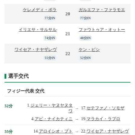
ケレメディ・ボラ
ガルエファ・ファラモエ
20
77分IN
77分IN
イリエサ・サルサル
ファウトゥア・オットー
21
74分IN
40分IN
ワイセア・ナヤザレヴ
ケン・ピシ
22
55分IN
52分IN
選手交代
フィジー代表 交代
1.
ジェリー・ヤヌヤヌタ
52分
→
17.
セテファノ・ソモザ
ワ
4.
アピ・ナイカティニ
→
19.
マラカイ・ラブロ
14.
アロイシオ・ブト
→
22.
ワイセア・ナヤザレヴ
55分