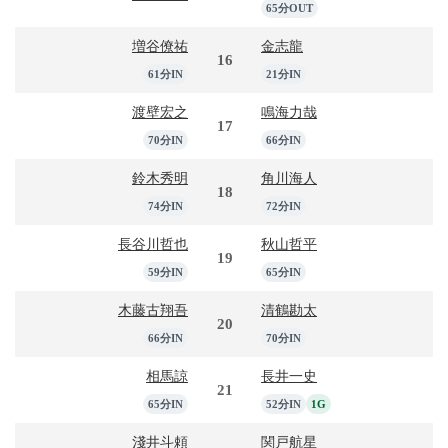
65分OUT
増谷僚祐
金志龍
16
61分IN
21分IN
渡壁宏之
鳴海力哉
17
70分IN
66分IN
鈴木秀明
角川海人
18
74分IN
72分IN
長谷川哲也
秋山哲平
19
59分IN
65分IN
木藤古翔吾
清鶴勘太
20
66分IN
70分IN
相馬諒
長井一史
21
65分IN
52分IN
1G
淺井斗頼
関戸航星