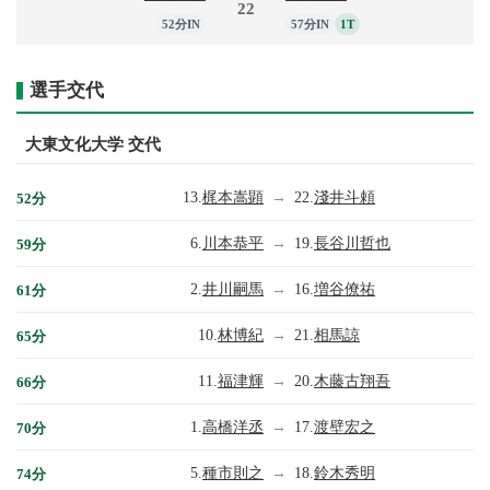
22
52分IN
57分IN
1T
選手交代
大東文化大学 交代
13.
梶本嵩顕
→
22.
淺井斗頼
52分
6.
川本恭平
→
19.
長谷川哲也
59分
2.
井川嗣馬
→
16.
増谷僚祐
61分
10.
林博紀
→
21.
相馬諒
65分
11.
福津輝
→
20.
木藤古翔吾
66分
1.
高橋洋丞
→
17.
渡壁宏之
70分
5.
種市則之
→
18.
鈴木秀明
74分