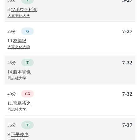
5-27
38分
T
8.
ツポウテビタ
大東文化大学
7-27
39分
G
10.
林博紀
大東文化大学
7-32
48分
T
14.
藤本貴也
同志社大学
7-32
49分
GX
11.
宮島裕之
同志社大学
7-37
55分
T
9.
下平凌也