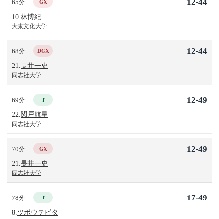
12-44
65分
GX
10.
林博紀
大東文化大学
12-44
68分
DGX
21.
長井一史
同志社大学
12-49
69分
T
22.
関戸航星
同志社大学
12-49
70分
GX
21.
長井一史
同志社大学
17-49
78分
T
8.
ツポウテビタ