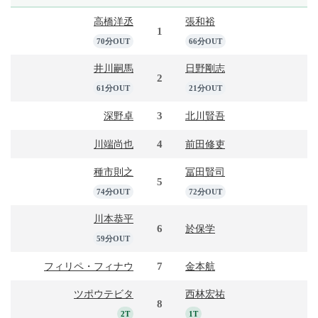
高橋洋丞
張和裕
1
70分OUT
66分OUT
井川嗣馬
日野剛志
2
61分OUT
21分OUT
3
深野卓
北川賢吾
4
川端尚也
前田修吏
種市則之
冨田賢司
5
74分OUT
72分OUT
川本恭平
6
於保学
59分OUT
7
フィリペ・フィナウ
金本航
ツポウテビタ
西林宏祐
8
2T
1T