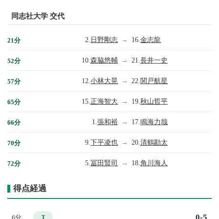
同志社大学 交代
2.
日野剛志
→
16.
金志龍
21分
10.
森脇悠輔
→
21.
長井一史
52分
12.
小林大晃
→
22.
関戸航星
57分
15.
正海智大
→
19.
秋山哲平
65分
1.
張和裕
→
17.
鳴海力哉
66分
9.
下平凌也
→
20.
清鶴勘太
70分
5.
冨田賢司
→
18.
角川海人
72分
得点経過
0-5
6分
T