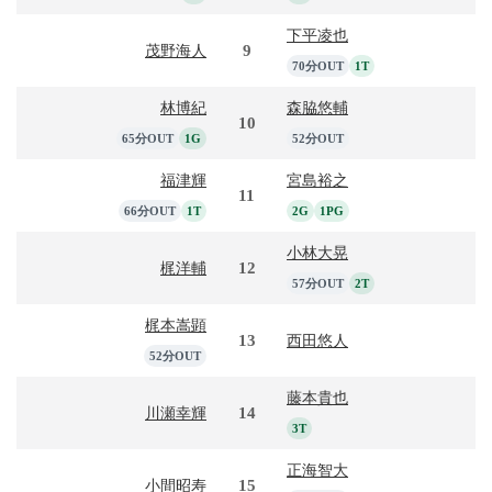
下平凌也
9
茂野海人
70分OUT
1T
林博紀
森脇悠輔
10
65分OUT
1G
52分OUT
福津輝
宮島裕之
11
66分OUT
1T
2G
1PG
小林大晃
12
梶洋輔
57分OUT
2T
梶本嵩顕
13
西田悠人
52分OUT
藤本貴也
14
川瀬幸輝
3T
正海智大
15
小間昭寿