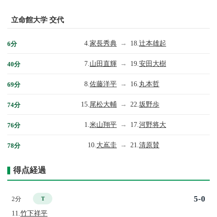
立命館大学 交代
4.
家長秀典
→
18.
辻本雄起
6分
7.
山田直輝
→
19.
安田大樹
40分
8.
佐藤洋平
→
16.
丸本哲
69分
15.
尾松大輔
→
22.
坂野歩
74分
1.
米山翔平
→
17.
河野将大
76分
10.
大嶌圭
→
21.
清原賛
78分
得点経過
5-0
2分
T
11.
竹下祥平