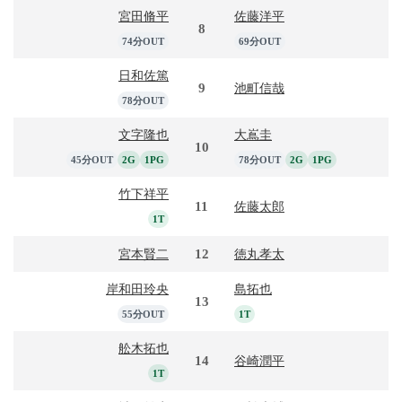
宮田脩平
佐藤洋平
8
74分OUT
69分OUT
日和佐篤
9
池町信哉
78分OUT
文字隆也
大嶌圭
10
45分OUT
2G
1PG
78分OUT
2G
1PG
竹下祥平
11
佐藤太郎
1T
12
宮本賢二
徳丸孝太
岸和田玲央
島拓也
13
55分OUT
1T
舩木拓也
14
谷崎潤平
1T