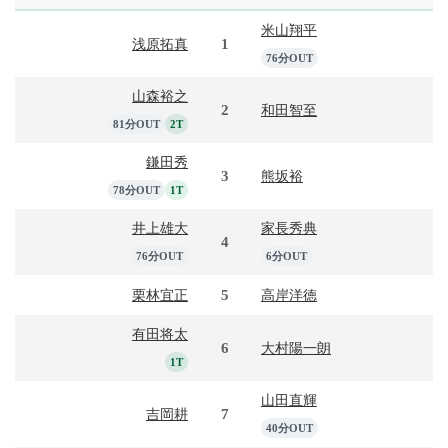
米山翔平
1
浅原拓真
76分OUT
山森裕之
2
和田智至
81分OUT
2T
鎌田秀
3
熊坂裕
78分OUT
1T
井上雄大
家長秀典
4
76分OUT
6分OUT
5
栗林宜正
高岸洋徳
有田将太
6
大村陽一朗
1T
山田直輝
7
吉岡耕
40分OUT