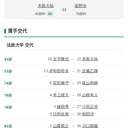
木島大祐
坂野歩
22
45分IN
2G
74分IN
選手交代
法政大学 交代
10.
文字隆也
→
22.
木島大祐
45分
13.
岸和田玲央
→
21.
近藤乙輝
55分
8.
宮田脩平
→
19.
荻山和林
74分
4.
井上雄大
→
18.
山根有人
76分
3.
鎌田秀
→
17.
小田正浩
78分
9.
日和佐篤
→
20.
和田洋
2.
山森裕之
→
16.
川口顕義
81分