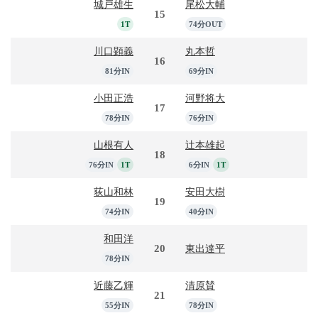
城戸雄生
尾松大輔
15
1T
74分OUT
川口顕義
丸本哲
16
81分IN
69分IN
小田正浩
河野将大
17
78分IN
76分IN
山根有人
辻本雄起
18
76分IN
1T
6分IN
1T
荻山和林
安田大樹
19
74分IN
40分IN
和田洋
20
東出達平
78分IN
近藤乙輝
清原賛
21
55分IN
78分IN