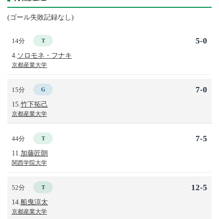
(ゴール失敗記録なし)
5-0
14分
T
4.
ソロモネ・フナキ
京都産業大学
7-0
15分
G
15.
竹下拓己
京都産業大学
7-5
44分
T
11.
加藤匠朗
関西学院大学
12-5
52分
T
14.
船曳涼太
京都産業大学