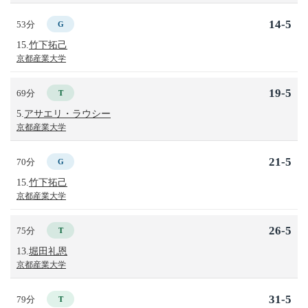
14-5
53分
G
15.
竹下拓己
京都産業大学
19-5
69分
T
5.
アサエリ・ラウシー
京都産業大学
21-5
70分
G
15.
竹下拓己
京都産業大学
26-5
75分
T
13.
堀田礼恩
京都産業大学
31-5
79分
T