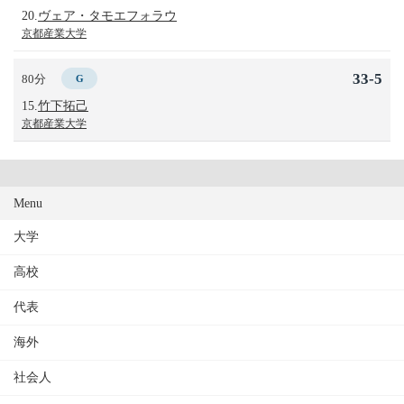
20.
ヴェア・タモエフォラウ
京都産業大学
33-5
80分
G
15.
竹下拓己
京都産業大学
Menu
大学
高校
代表
海外
社会人