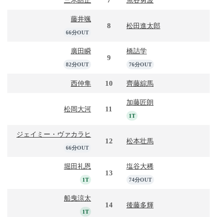
藤井颯
8
松田進太郎
66分OUT
廣田瞬
橋詰学
9
82分OUT
76分OUT
10
西仲隼
齊藤綜馬
加藤匠朗
11
松岡大河
1T
ジェイミー・ヴァカラヒ
12
松本壮馬
66分OUT
堀田礼恩
塩谷大稀
13
1T
74分OUT
船曳涼太
14
後藤多輝
1T