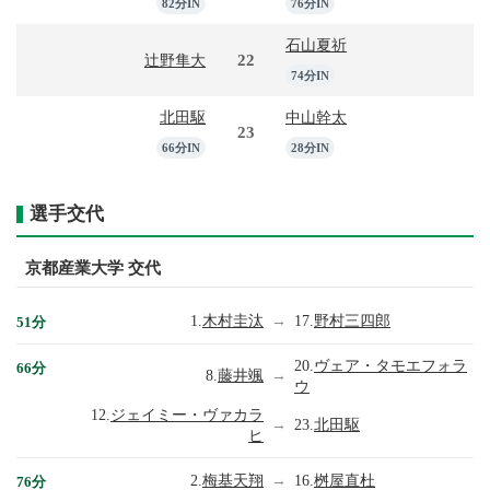
82分IN
76分IN
石山夏祈
22
辻野隼大
74分IN
北田駆
中山幹太
23
66分IN
28分IN
選手交代
京都産業大学 交代
1.
木村圭汰
→
17.
野村三四郎
51分
20.
ヴェア・タモエフォラ
66分
8.
藤井颯
→
ウ
12.
ジェイミー・ヴァカラ
→
23.
北田駆
ヒ
2.
梅基天翔
→
16.
桝屋直杜
76分