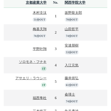
京都産業大学
No.
関西学院大学
木村圭汰
坂野龍太郎
1
51分OUT
70分OUT
梅基天翔
山田哲平
2
76分OUT
74分OUT
安達朋樹
3
平野叶翔
53分OUT
ソロモネ・フナキ
4
入江元気
1T
アサエリ・ラウシー
藤井崇弘
5
1T
61分OUT
兪瑛士
6
福西隼杜
74分OUT
7
三木皓正
魚谷勇波