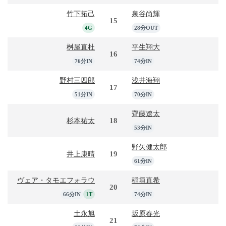
竹下拓己
泉谷尚輝
15
4G
28分OUT
桝屋直杜
平生翔大
16
76分IN
74分IN
野村三四郎
浅井海翔
17
51分IN
70分IN
齊藤遼太
18
杉本祐太
53分IN
野矢健太郎
19
井上康晴
61分IN
ヴェア・タモエフォラウ
稲垣直希
20
66分IN
1T
74分IN
土永旭
坂原春光
21