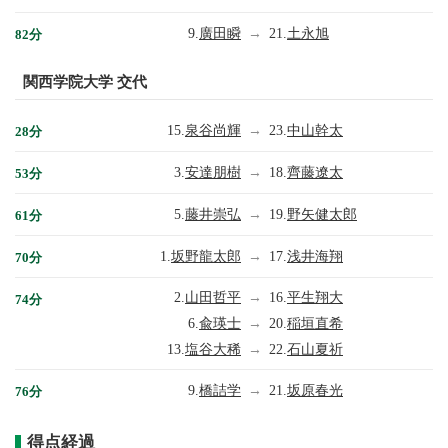
9.
廣田瞬
→
21.
土永旭
82分
関西学院大学 交代
15.
泉谷尚輝
→
23.
中山幹太
28分
3.
安達朋樹
→
18.
齊藤遼太
53分
5.
藤井崇弘
→
19.
野矢健太郎
61分
1.
坂野龍太郎
→
17.
浅井海翔
70分
2.
山田哲平
→
16.
平生翔大
74分
6.
兪瑛士
→
20.
稲垣直希
13.
塩谷大稀
→
22.
石山夏祈
9.
橋詰学
→
21.
坂原春光
76分
得点経過