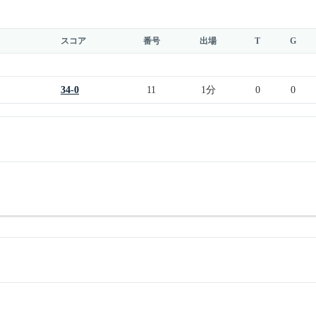
スコア
番号
出場
T
G
34-0
11
1分
0
0