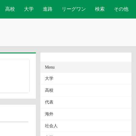
高校
大学
進路
リーグワン
検索
その他
Menu
大学
高校
代表
海外
社会人