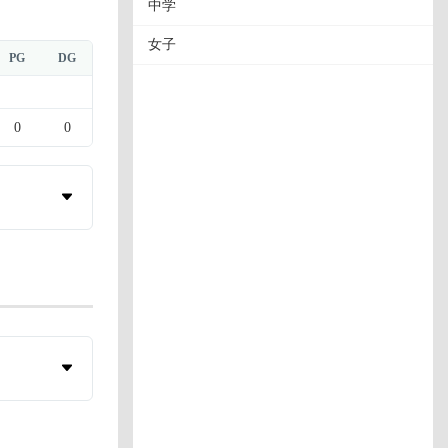
中学
女子
PG
DG
0
0