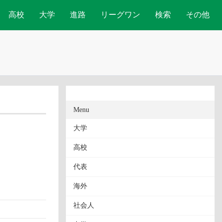
高校
大学
進路
リーグワン
検索
その他
Menu
大学
高校
代表
海外
社会人