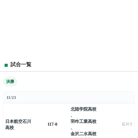
試合一覧
決勝
11/23
北陸学院高校
、
日本航空石川
羽咋工業高校
117-0
石川ラ
高校
、
金沢二水高校