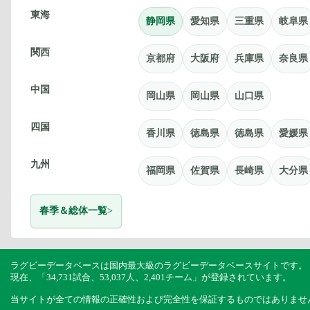
東海
静岡県
愛知県
三重県
岐阜県
関西
京都府
大阪府
兵庫県
奈良県
中国
岡山県
岡山県
山口県
四国
香川県
徳島県
徳島県
愛媛県
九州
福岡県
佐賀県
長崎県
大分県
春季＆総体一覧
ラグビーデータベースは国内最大級のラグビーデータベースサイトです。
現在、「34,731試合、53,037人、2,401チーム」が登録されています。
当サイトが全ての情報の正確性および完全性を保証するものではありませ