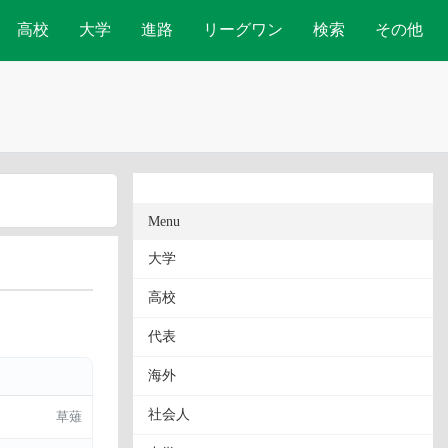
高校
大学
進路
リーグワン
検索
その他
Menu
大学
高校
代表
海外
社会人
草薙