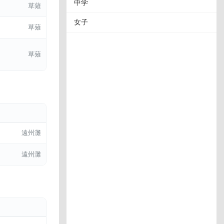
中学
草薙
女子
草薙
草薙
遠州灘
遠州灘