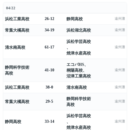
04/22
浜松工業高校
26-12
静岡高校
遠州灘
常葉大橘高校
34-19
浜松湖北高校
遠州灘
浜松学芸高校
清水南高校
61-17
、
遠州灘
焼津水産高校
エコパHS
、
静岡科学技術
41-10
桐陽高校
、
遠州灘
高校
沼津工業高校
浜松工業高校
38-0
清水南高校
遠州灘
静岡科学技術
常葉大橘高校
29-5
遠州灘
高校
浜松学芸高校
静岡高校
33-14
、
遠州灘
焼津水産高校