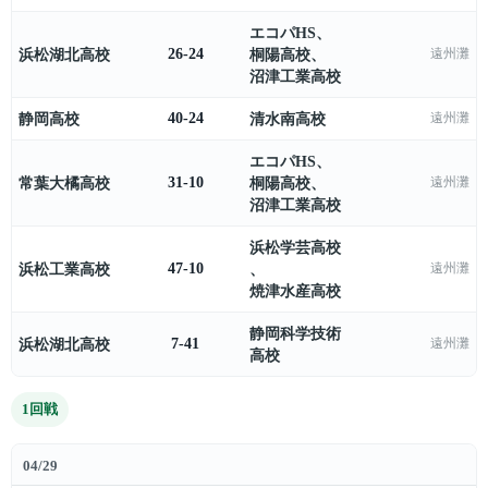
エコパHS
、
浜松湖北高校
26-24
桐陽高校
、
遠州灘
沼津工業高校
静岡高校
40-24
清水南高校
遠州灘
エコパHS
、
常葉大橘高校
31-10
桐陽高校
、
遠州灘
沼津工業高校
浜松学芸高校
浜松工業高校
47-10
、
遠州灘
焼津水産高校
静岡科学技術
浜松湖北高校
7-41
遠州灘
高校
1回戦
04/29