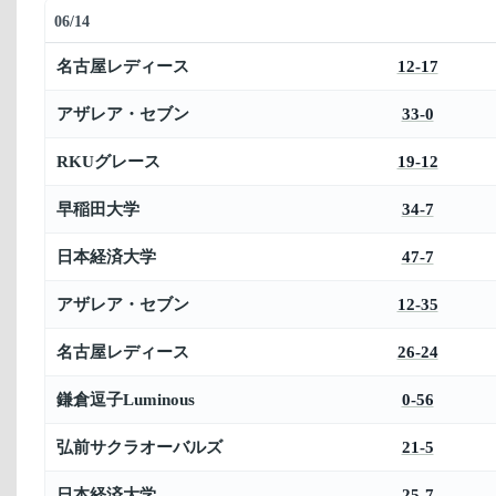
06/14
名古屋レディース
12-17
アザレア・セブン
33-0
RKUグレース
19-12
早稲田大学
34-7
日本経済大学
47-7
アザレア・セブン
12-35
名古屋レディース
26-24
鎌倉逗子Luminous
0-56
弘前サクラオーバルズ
21-5
日本経済大学
25-7