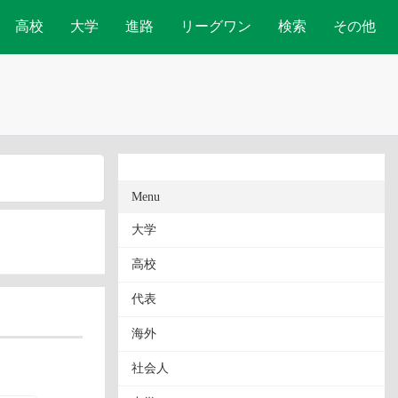
高校
大学
進路
リーグワン
検索
その他
Menu
大学
高校
代表
海外
社会人