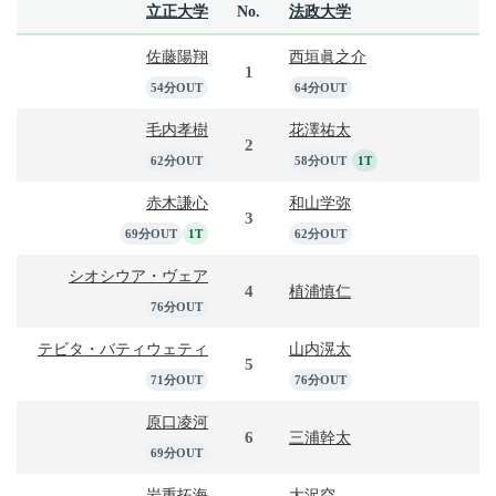
立正大学
No.
法政大学
佐藤陽翔
西垣眞之介
1
54分OUT
64分OUT
毛内孝樹
花澤祐太
2
62分OUT
58分OUT
1T
赤木謙心
和山学弥
3
69分OUT
1T
62分OUT
シオシウア・ヴェア
4
植浦慎仁
76分OUT
テビタ・バティウェティ
山内滉太
5
71分OUT
76分OUT
原口凌河
6
三浦幹太
69分OUT
岩重拓海
大沢空