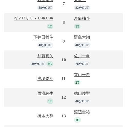
7
58分OUT
22分OUT
ヴィリケサ・リモリモ
炭竈柚斗
8
1T
1T
下井田雄斗
野島大翔
9
40分OUT
40分OUT
加藤真矢
佐川一眞
10
40分OUT
2G
78分OUT
立山一希
11
浅場悠斗
2T
西濱綾生
德山凌聖
12
1T
40分OUT
渡辺圭祐
13
橋本大尊
1G