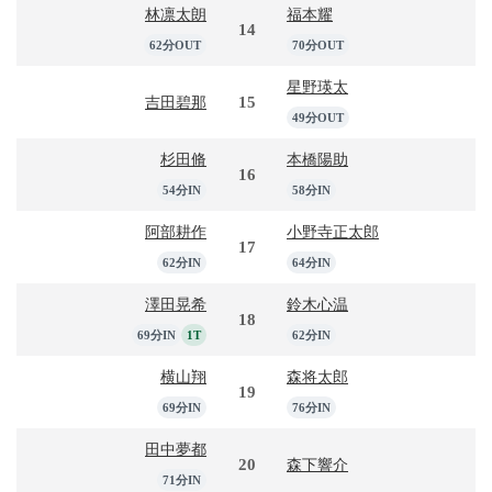
林凛太朗
福本耀
14
62分OUT
70分OUT
星野瑛太
15
吉田碧那
49分OUT
杉田脩
本橋陽助
16
54分IN
58分IN
阿部耕作
小野寺正太郎
17
62分IN
64分IN
澤田晃希
鈴木心温
18
69分IN
1T
62分IN
横山翔
森将太郎
19
69分IN
76分IN
田中夢都
20
森下響介
71分IN