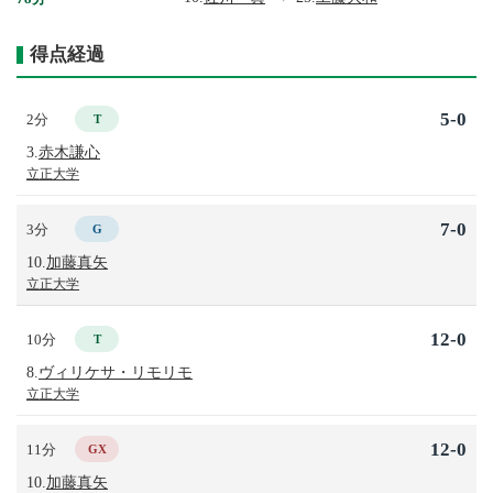
得点経過
5-0
2分
T
3.
赤木謙心
立正大学
7-0
3分
G
10.
加藤真矢
立正大学
12-0
10分
T
8.
ヴィリケサ・リモリモ
立正大学
12-0
11分
GX
10.
加藤真矢