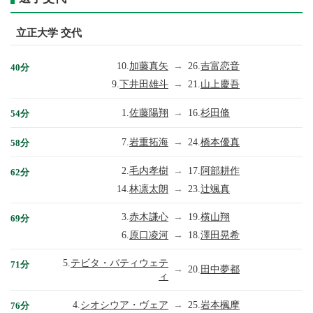
立正大学 交代
10.
加藤真矢
→
26.
吉富恋音
40分
9.
下井田雄斗
→
21.
山上慶吾
1.
佐藤陽翔
→
16.
杉田脩
54分
7.
岩重拓海
→
24.
橋本優真
58分
2.
毛内孝樹
→
17.
阿部耕作
62分
14.
林凛太朗
→
23.
辻颯真
3.
赤木謙心
→
19.
横山翔
69分
6.
原口凌河
→
18.
澤田晃希
5.
テビタ・バティウェテ
71分
→
20.
田中夢都
ィ
4.
シオシウア・ヴェア
→
25.
岩本楓摩
76分