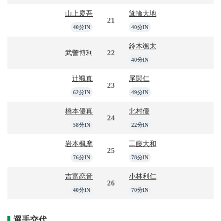
山上慶吾
箕輪大地
21
40分IN
40分IN
鈴木颯太
22
武曽博利
40分IN
辻颯真
尾関仁
23
62分IN
49分IN
橋本優真
北村優
24
58分IN
22分IN
岩本楓摩
工藤大和
25
76分IN
78分IN
吉富恋音
小林利仁
26
40分IN
70分IN
選手交代