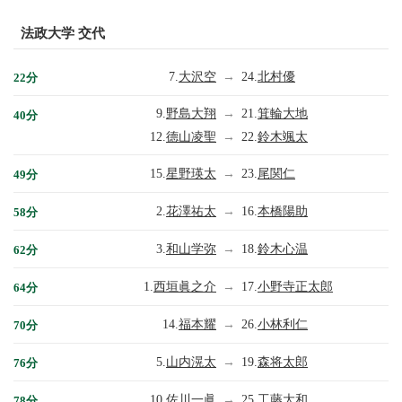
法政大学 交代
7.
大沢空
→
24.
北村優
22分
9.
野島大翔
→
21.
箕輪大地
40分
12.
德山凌聖
→
22.
鈴木颯太
15.
星野瑛太
→
23.
尾関仁
49分
2.
花澤祐太
→
16.
本橋陽助
58分
3.
和山学弥
→
18.
鈴木心温
62分
1.
西垣眞之介
→
17.
小野寺正太郎
64分
14.
福本耀
→
26.
小林利仁
70分
5.
山内滉太
→
19.
森将太郎
76分
10.
佐川一眞
→
25.
工藤大和
78分