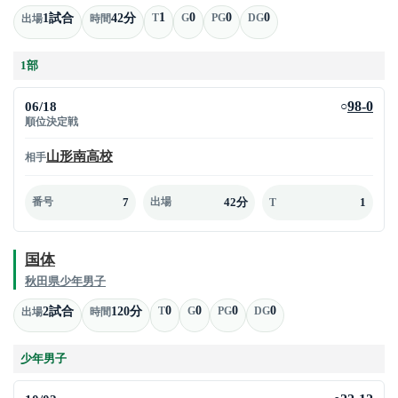
1
0
0
0
1試合
42分
T
G
PG
DG
出場
時間
1部
06/18
98-0
○
順位決定戦
山形南高校
相手
7
42分
1
番号
出場
T
国体
秋田県少年男子
0
0
0
0
2試合
120分
T
G
PG
DG
出場
時間
少年男子