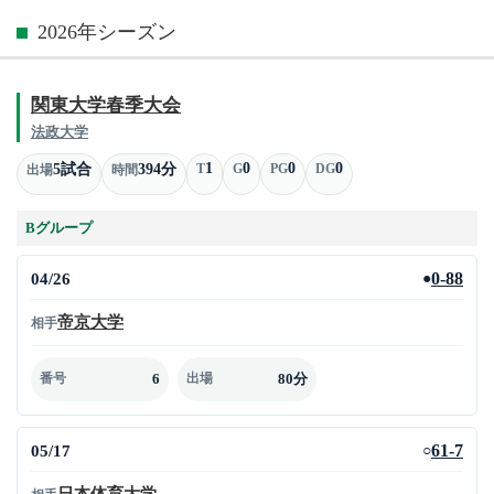
2026年シーズン
関東大学春季大会
法政大学
1
0
0
0
5試合
394分
T
G
PG
DG
出場
時間
Bグループ
04/26
0-88
●
帝京大学
相手
6
80分
番号
出場
05/17
61-7
○
日本体育大学