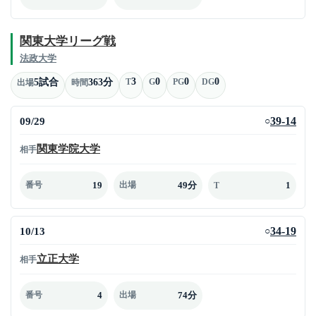
関東大学リーグ戦
法政大学
3
0
0
0
5試合
363分
T
G
PG
DG
出場
時間
09/29
39-14
○
関東学院大学
相手
19
49分
1
番号
出場
T
10/13
34-19
○
立正大学
相手
4
74分
番号
出場