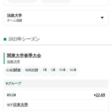
法政大学
チーム成績
2023年シーズン
関東大学春季大会
法政大学
0
0
0
0
2試合
22分
T
G
PG
DG
出場
時間
Bグループ
05/28
22-69
●
日本大学
相手