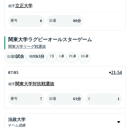
立正大学
相手
6
80分
番号
出場
関東大学ラグビーオールスターゲーム
関東大学リーグ戦選抜
1
0
0
0
1試合
63分
T
G
PG
DG
出場
時間
07/05
21-54
●
関東大学対抗戦選抜
相手
7
63分
1
番号
出場
T
法政大学
チーム成績