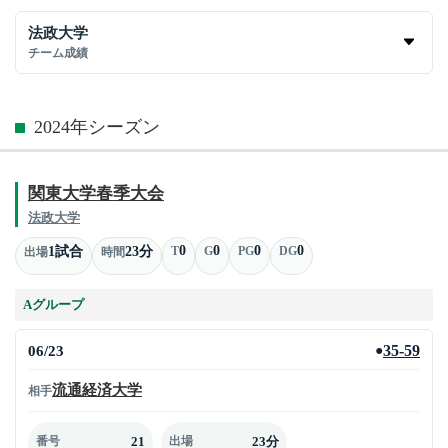
法政大学
チーム成績
2024年シーズン
関東大学春季大会
法政大学
0
0
0
0
1試合
23分
T
G
PG
DG
出場
時間
Aグループ
06/23
35-59
●
流通経済大学
相手
21
23分
番号
出場