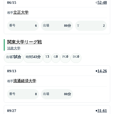
06/15
52-48
○
立正大学
相手
6
80分
2
番号
出場
T
関東大学リーグ戦
法政大学
3
0
0
0
7試合
543分
T
G
PG
DG
出場
時間
09/13
14-26
●
流通経済大学
相手
8
80分
番号
出場
09/27
31-61
●