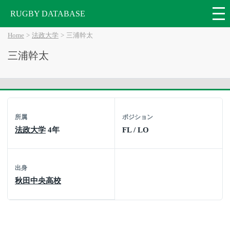
RUGBY DATABASE
Home
法政大学
三浦幹太
三浦幹太
所属
ポジション
法政大学
4年
FL / LO
出身
秋田中央高校