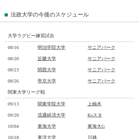
法政大学の今後のスケジュール
大学ラグビー練習試合
08/16
明治学院大学
サニアパーク
08/20
近畿大学
サニアパーク
08/23
関西大学
サニアパーク
08/26
帝京大学
サニアパーク
関東大学リーグ戦
09/13
関東学院大学
上柚木
09/20
流通経済大学
Ksスタ
10/04
東海大学
東海大G
10/18
東洋大学
川越