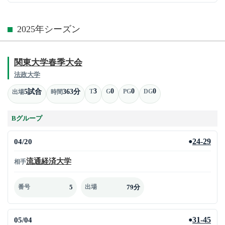
2025年シーズン
関東大学春季大会
法政大学
3
0
0
0
5試合
363分
T
G
PG
DG
出場
時間
Bグループ
04/20
24-29
●
流通経済大学
相手
5
79分
番号
出場
05/04
31-45
●