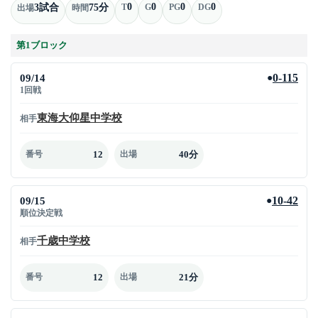
0
0
0
0
3試合
75分
T
G
PG
DG
出場
時間
第1ブロック
09/14
0-115
●
1回戦
東海大仰星中学校
相手
12
40分
番号
出場
09/15
10-42
●
順位決定戦
千歳中学校
相手
12
21分
番号
出場