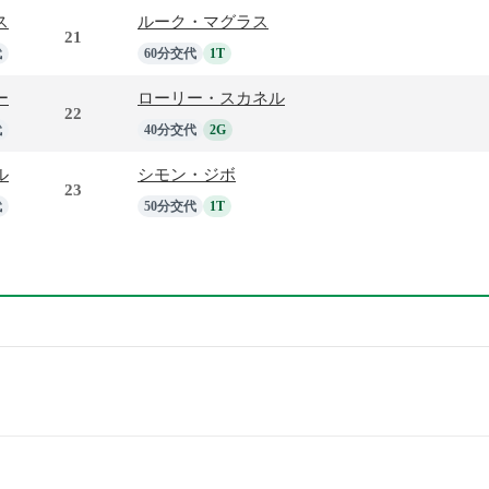
ス
ルーク・マグラス
21
代
60分交代
1T
ー
ローリー・スカネル
22
代
40分交代
2G
ル
シモン・ジボ
23
代
50分交代
1T