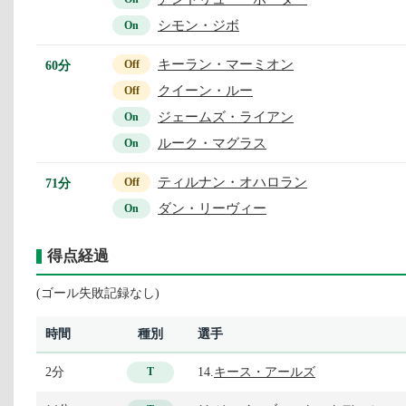
シモン・ジボ
On
キーラン・マーミオン
60分
Off
クイーン・ルー
Off
ジェームズ・ライアン
On
ルーク・マグラス
On
ティルナン・オハロラン
71分
Off
ダン・リーヴィー
On
得点経過
(ゴール失敗記録なし)
時間
種別
選手
2分
14.
キース・アールズ
T