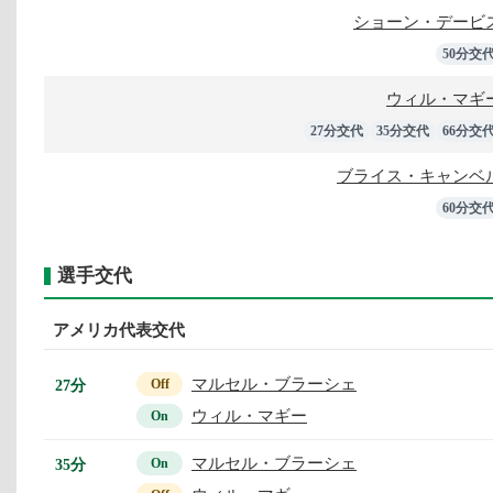
ショーン・デービ
50分交
ウィル・マギ
27分交代
35分交代
66分交
ブライス・キャンベ
60分交
選手交代
アメリカ代表交代
マルセル・ブラーシェ
27分
Off
ウィル・マギー
On
マルセル・ブラーシェ
35分
On