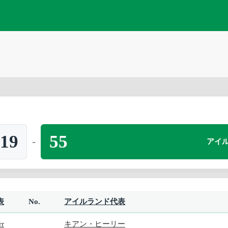
19
55
-
アイ
表
No.
アイルランド代表
rr
キアン・ヒーリー