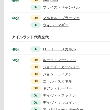
Ben Cima
60分
Off
ブライス・キャンベル
On
マルセル・ブラーシェ
66分
Off
ウィル・マギー
On
アイルランド代表交代
ローリー・スカネル
40分
On
ルーク・マーシャル
50分
Off
ジョーイ・カーベリー
Off
ジョン・ライアン
Off
ニール・スカネル
Off
キアン・ヒーリー
Off
デイヴ・ヘファナン
On
デイヴ・キルコイン
On
アンドリュー・ポーター
On