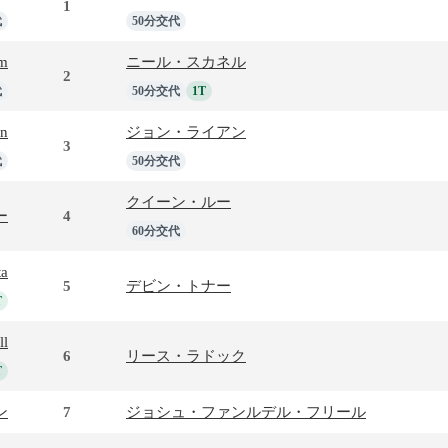
1
代
50分交代
lm
ニール・スカネル
2
代
50分交代
1T
nn
ジョン・ライアン
3
代
50分交代
クイーン・ルー
ー
4
60分交代
ta
5
デビン・トナー
T
ll
6
リース・ラドック
T
ン
7
ジョシュ・ファンルデル・フリール