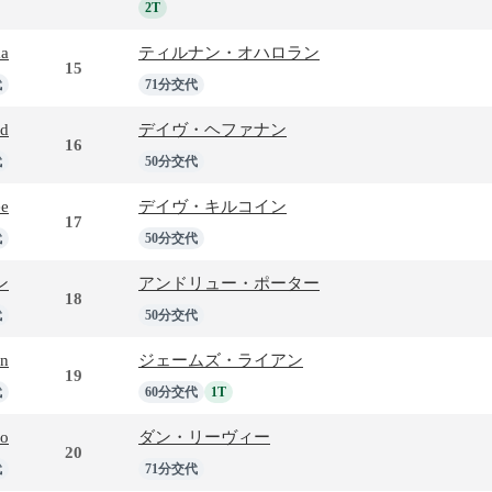
2T
ma
ティルナン・オハロラン
15
代
71分交代
nd
デイヴ・ヘファナン
16
代
50分交代
ee
デイヴ・キルコイン
17
代
50分交代
ン
アンドリュー・ポーター
18
代
50分交代
en
ジェームズ・ライアン
19
代
60分交代
1T
lo
ダン・リーヴィー
20
代
71分交代