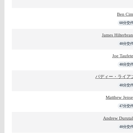
Ben Ci
60分交
James Hilterbra
40分交
Joe Taufet
40分交
パディー・ライア
48分交
Matthew Jens
47分交
Andrew Duruta
40分交