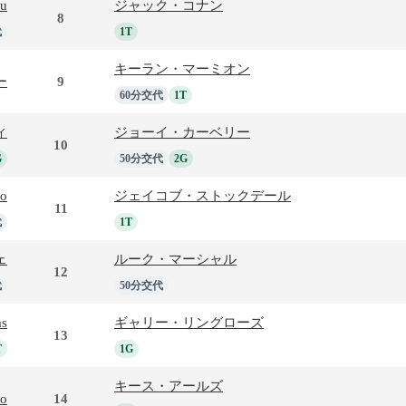
au
ジャック・コナン
8
代
1T
キーラン・マーミオン
ー
9
60分交代
1T
ィ
ジョーイ・カーベリー
10
G
50分交代
2G
fo
ジェイコブ・ストックデール
11
代
1T
ェ
ルーク・マーシャル
12
代
50分交代
as
ギャリー・リングローズ
13
T
1G
キース・アールズ
eo
14