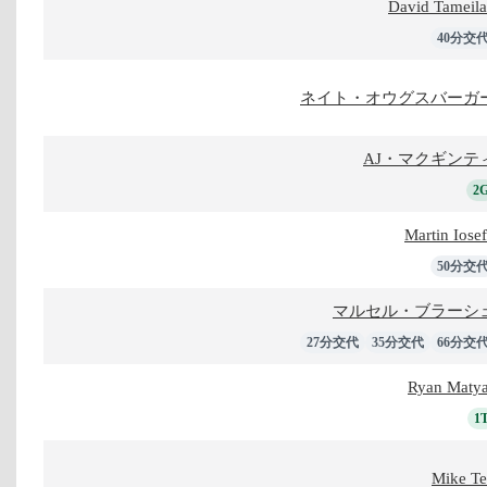
David Tameil
40分交
ネイト・オウグスバーガ
AJ・マクギンテ
2
Martin Iose
50分交
マルセル・ブラーシ
27分交代
35分交代
66分交
Ryan Maty
1
Mike T