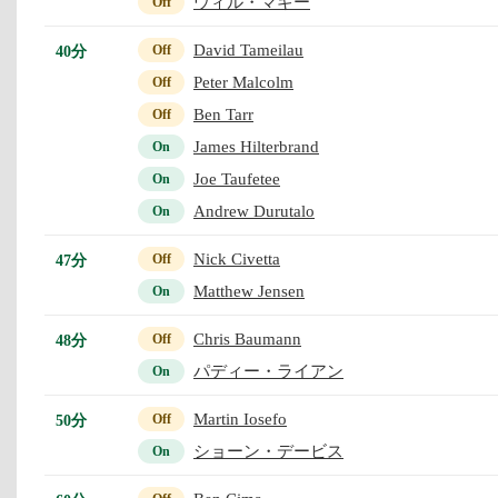
ウィル・マギー
Off
David Tameilau
40分
Off
Peter Malcolm
Off
Ben Tarr
Off
James Hilterbrand
On
Joe Taufetee
On
Andrew Durutalo
On
Nick Civetta
47分
Off
Matthew Jensen
On
Chris Baumann
48分
Off
パディー・ライアン
On
Martin Iosefo
50分
Off
ショーン・デービス
On