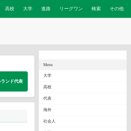
高校
大学
進路
リーグワン
検索
その他
Menu
大学
ルランド代表
高校
代表
海外
社会人