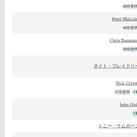
40分交
Peter Malco
40分交
Chris Bauma
48分交
ネイト・ブレイクリ
Nick Civet
47分交代
1
John Qui
1
トニー・ラムボー