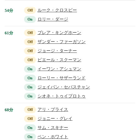
ルーク・クロスビー
54分
Off
ロリー・ダージ
On
ブレア・キングホーン
61分
Off
ザンダー・ファーガソン
Off
ジョージ・ターナー
Off
ピエール・スクーマン
Off
イーワン・アシュマン
On
ローリー・サザーランド
On
ジェイバン・セバスチャン
On
シオネ・トゥイプロトゥ
On
アリ・プライス
68分
Off
ジョニー・グレイ
Off
サム・スキナー
On
ベン・ホワイト
On