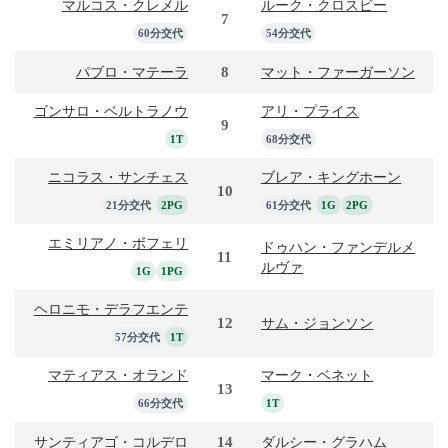
マルコス・クレメル
ルーク・クロスビー
7
60分交代
54分交代
8
パブロ・マテーラ
マット・ファーガーソン
ゴンサロ・ベルトラノウ
アリ・プライス
9
1T
68分交代
ニコラス・サンチェス
ブレア・キングホーン
10
21分交代
2PG
61分交代
1G
2PG
エミリアノ・ボフェリ
ドゥハン・ファンデルメ
11
ルヴァ
1G
1PG
ヘロニモ・デラフエンテ
12
サム・ジョンソン
57分交代
1T
マティアス・オランド
マーク・ベネット
13
66分交代
1T
14
サンティアゴ・コルデロ
ダルシー・グラハム