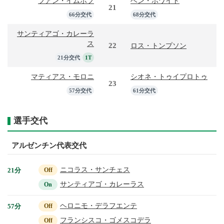
フアン・イムホフ
ベン・ホワイト
21
66分交代
68分交代
サンティアゴ・カレーラ
ス
22
ロス・トンプソン
21分交代
1T
マティアス・モロニ
シオネ・トゥイプロトゥ
23
57分交代
61分交代
選手交代
アルゼンチン代表交代
ニコラス・サンチェス
21分
Off
サンティアゴ・カレーラス
On
ヘロニモ・デラフエンテ
57分
Off
フランシスコ・ゴメスコデラ
Off