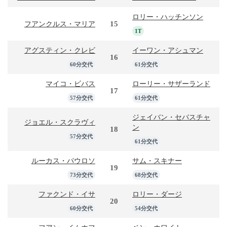
ロリー・ハッチンソン
15
フアンクルス・マリア
1T
アグスティン・クレビ
イーワン・アシュマン
16
60分交代
61分交代
マイコ・ビバス
ローリー・サザーランド
17
57分交代
61分交代
ジェイバン・セバスチャ
ジョエル・スクラヴィ
ン
18
57分交代
61分交代
ルーカス・パウロソ
サム・スキナー
19
73分交代
68分交代
ファクンド・イサ
ロリー・ダージ
20
60分交代
54分交代