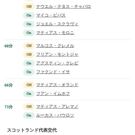
ナウエル・テタス・チャパロ
Off
マイコ・ビバス
On
ジョエル・スクラヴィ
On
マティアス・モロニ
On
マルコス・クレメル
60分
Off
フリアン・モントジャ
Off
アグスティン・クレビ
On
ファクンド・イサ
On
マティアス・オランド
66分
Off
フアン・イムホフ
On
マティアス・アレマノ
73分
Off
ルーカス・パウロソ
On
スコットランド代表交代