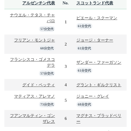
アルゼンチン代表
No.
スコットランド代表
ナウエル・テタス・チャ
ピエール・スクーマン
パロ
1
61分交代
57分交代
フリアン・モントジャ
ジョージ・ターナー
2
60分交代
61分交代
フランシスコ・ゴメスコ
ザンダー・ファーガソン
デラ
3
61分交代
57分交代
4
グイド・ペッティ
グラント・ギルクリスト
マティアス・アレマノ
ジョニー・グレイ
5
73分交代
68分交代
フアンマルティン・ゴン
マグナス・ブラッドベリ
6
ザレス
ー