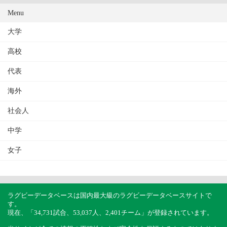
Menu
大学
高校
代表
海外
社会人
中学
女子
ラグビーデータベースは国内最大級のラグビーデータベースサイトで
す。
現在、「34,731試合、53,037人、2,401チーム」が登録されています。