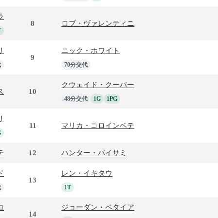
ラ
8
ロブ・ヴァレンティニ
T
リ
ニック・ホワイト
9
代
70分交代
クウェイド・クーパー
ス
10
48分交代
1G
1PG
リ
11
マリカ・コロインベテ
G
テ
12
ハンター・パイサミ
ド
レン・イキタウ
13
代
1T
ロ
ジョーダン・ペタイア
14