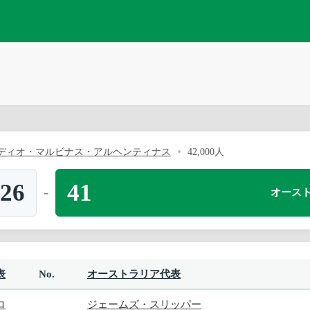
ディオ・マルビナス・アルヘンティナス
42,000人
26
41
-
オース
表
No.
オーストラリア代表
ロ
ジェームズ・スリッパー