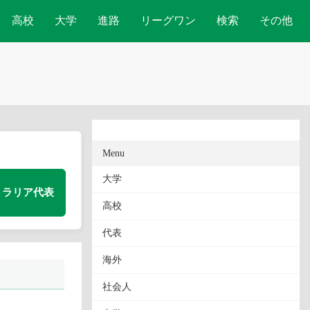
高校
大学
進路
リーグワン
検索
その他
Menu
大学
トラリア代表
高校
代表
海外
社会人