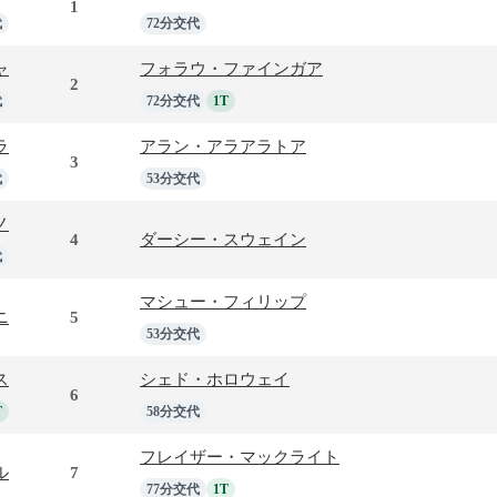
1
代
72分交代
ャ
フォラウ・ファインガア
2
代
72分交代
1T
ラ
アラン・アラアラトア
3
代
53分交代
ノ
4
ダーシー・スウェイン
代
マシュー・フィリップ
ニ
5
53分交代
ス
シェド・ホロウェイ
6
T
58分交代
フレイザー・マックライト
ル
7
77分交代
1T