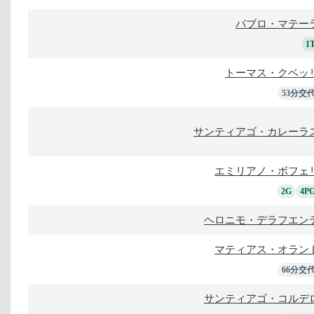
パブロ・マテー
1
トーマス・クベッ
53分交
サンティアゴ・カレーラ
エミリアノ・ボフェ
2G
4P
ヘロニモ・デラフエン
マティアス・オラン
66分交
サンティアゴ・コルデ