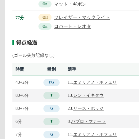
マット・ギボン
On
フレイザー・マックライト
77分
Off
ロバート・レオタ
On
得点経過
(ゴール失敗記録なし)
時間
種別
選手
40+2分
11.
エミリアノ・ボフェリ
PG
80+6分
13.
レン・イキタウ
T
80+7分
23.
リース・ホッジ
G
6分
8.
パブロ・マテーラ
T
7分
11.
エミリアノ・ボフェリ
G