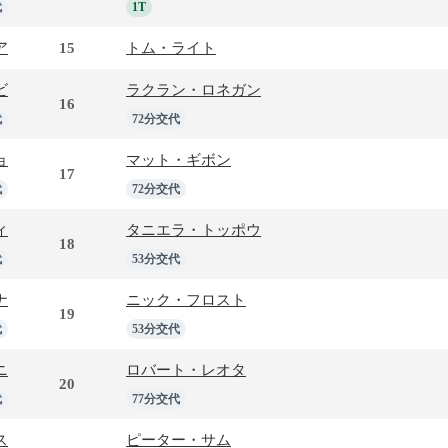
代
1T
ア
15
トム・ライト
ビ
ラクラン・ロネガン
16
代
72分交代
ョ
マット・ギボン
17
代
72分交代
ィ
タニエラ・トッポウ
18
代
53分交代
ナ
ニック・フロスト
19
代
53分交代
ニ
ロバート・レオタ
20
代
77分交代
ス
ピーター・サム