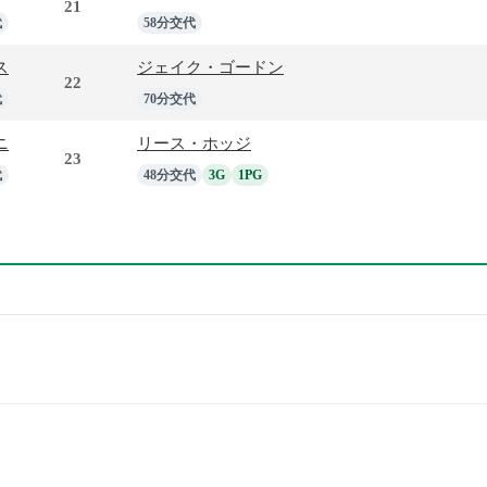
21
代
58分交代
ス
ジェイク・ゴードン
22
代
70分交代
ニ
リース・ホッジ
23
代
48分交代
3G
1PG