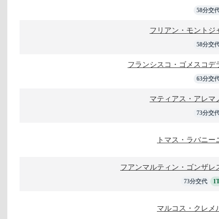
58分交
フリアン・モントジ
58分交
フランシスコ・ゴメスコデ
63分交
マティアス・アレマ
73分交
トマス・ラバニー
フアンマルティン・ゴンザレ
73分交代
1
マルコス・クレメ