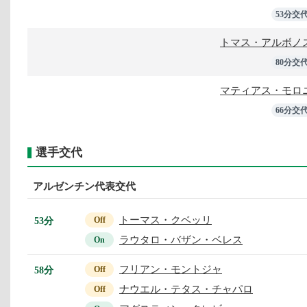
53分交
トマス・アルボノ
80分交
マティアス・モロ
66分交
選手交代
アルゼンチン代表交代
トーマス・クベッリ
53分
Off
ラウタロ・バザン・ベレス
On
フリアン・モントジャ
58分
Off
ナウエル・テタス・チャパロ
Off