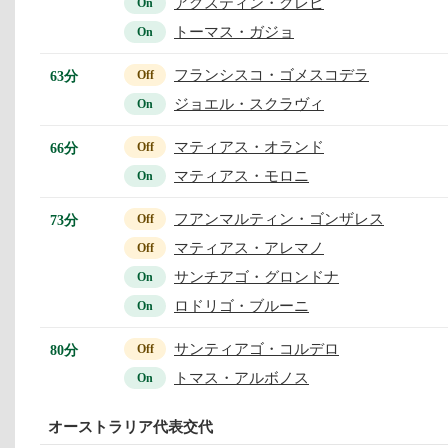
アグスティン・クレビ
On
トーマス・ガジョ
On
フランシスコ・ゴメスコデラ
63分
Off
ジョエル・スクラヴィ
On
マティアス・オランド
66分
Off
マティアス・モロニ
On
フアンマルティン・ゴンザレス
73分
Off
マティアス・アレマノ
Off
サンチアゴ・グロンドナ
On
ロドリゴ・ブルーニ
On
サンティアゴ・コルデロ
80分
Off
トマス・アルボノス
On
オーストラリア代表交代