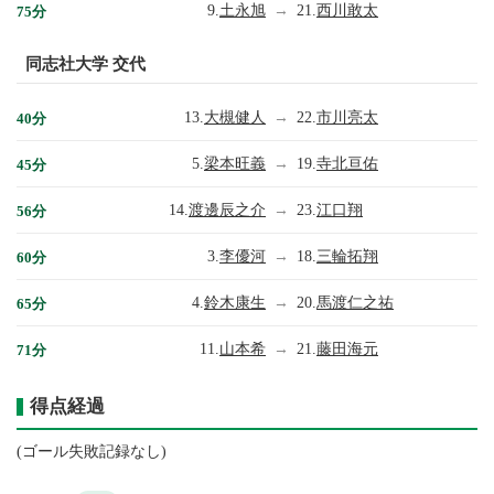
9.
土永旭
→
21.
西川敢太
75分
同志社大学 交代
13.
大槻健人
→
22.
市川亮太
40分
5.
梁本旺義
→
19.
寺北亘佑
45分
14.
渡邊辰之介
→
23.
江口翔
56分
3.
李優河
→
18.
三輪拓翔
60分
4.
鈴木康生
→
20.
馬渡仁之祐
65分
11.
山本希
→
21.
藤田海元
71分
得点経過
(ゴール失敗記録なし)