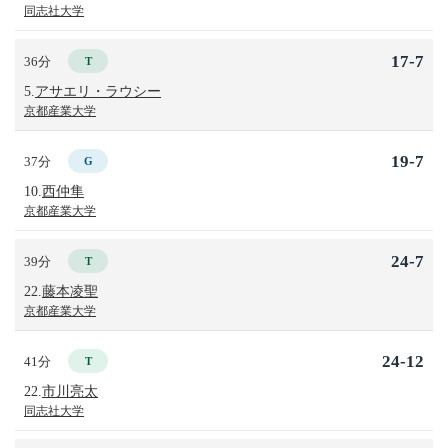
同志社大学
17-7
36分
T
5.
アサエリ・ラウシー
京都産業大学
19-7
37分
G
10.
西仲隼
京都産業大学
24-7
39分
T
22.
藤本凌聖
京都産業大学
24-12
41分
T
22.
市川亮太
同志社大学