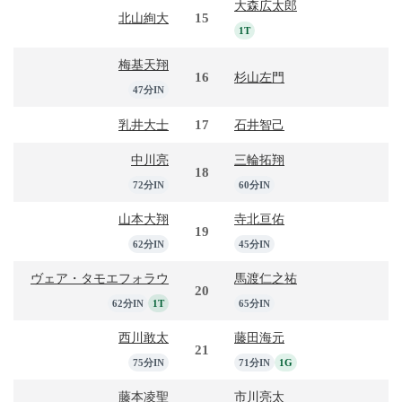
大森広太郎
15
北山絢大
1T
梅基天翔
16
杉山左門
47分IN
17
乳井大士
石井智己
中川亮
三輪拓翔
18
72分IN
60分IN
山本大翔
寺北亘佑
19
62分IN
45分IN
ヴェア・タモエフォラウ
馬渡仁之祐
20
62分IN
1T
65分IN
西川敢太
藤田海元
21
75分IN
71分IN
1G
藤本凌聖
市川亮太