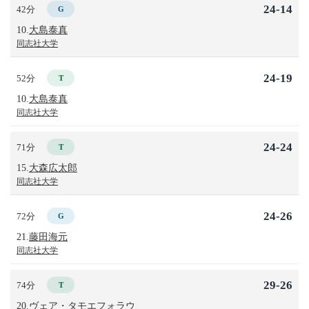
24-14
42分
G
10.
大島泰真
同志社大学
24-19
52分
T
10.
大島泰真
同志社大学
24-24
71分
T
15.
大森広太郎
同志社大学
24-26
72分
G
21.
藤田海元
同志社大学
29-26
74分
T
20.
ヴェア・タモエフォラウ