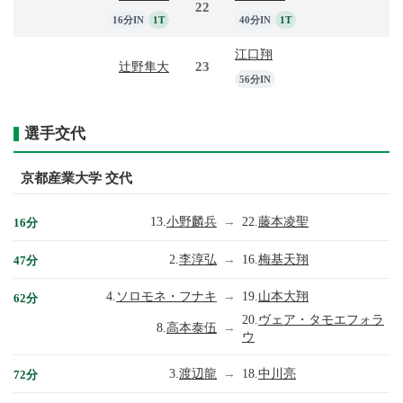
22
16分IN
1T
40分IN
1T
江口翔
23
辻野隼大
56分IN
選手交代
京都産業大学 交代
13.
小野麟兵
→
22.
藤本凌聖
16分
2.
李淳弘
→
16.
梅基天翔
47分
4.
ソロモネ・フナキ
→
19.
山本大翔
62分
20.
ヴェア・タモエフォラ
8.
高本泰伍
→
ウ
3.
渡辺龍
→
18.
中川亮
72分