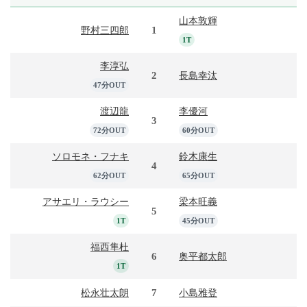
山本敦輝
1
野村三四郎
1T
李淳弘
2
長島幸汰
47分OUT
渡辺龍
李優河
3
72分OUT
60分OUT
ソロモネ・フナキ
鈴木康生
4
62分OUT
65分OUT
アサエリ・ラウシー
梁本旺義
5
1T
45分OUT
福西隼杜
6
奥平都太郎
1T
7
松永壮太朗
小島雅登