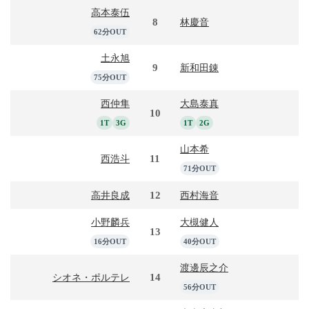
高本泰伍
8
林慶音
62分OUT
土永旭
9
新和田錬
75分OUT
西仲隼
大島泰真
10
1T
3G
1T
2G
山本希
11
西浩斗
71分OUT
12
高井良成
西村海音
小野麟兵
大槻健人
13
16分OUT
40分OUT
渡邊辰之介
14
シオネ・ポルテレ
56分OUT