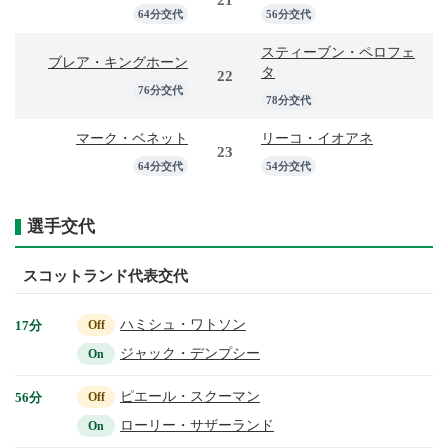
64分交代
56分交代
スティーブン・ペロフェ
ブレア・キングホーン
タ
22
76分交代
78分交代
マーク・ベネット
リーコ・イオアネ
23
64分交代
54分交代
選手交代
スコットランド代表交代
ハミシュ・ワトソン
17分
Off
ジャック・デンプシー
On
ピエール・スクーマン
56分
Off
ローリー・サザーランド
On