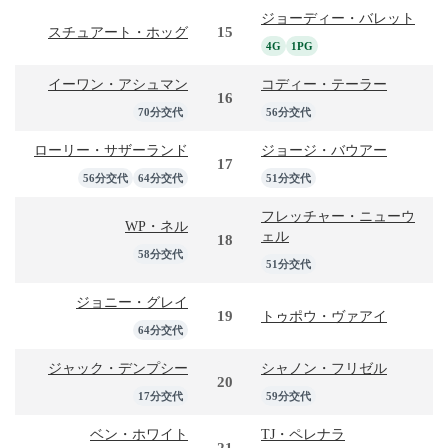
ジョーディー・バレット
15
スチュアート・ホッグ
4G
1PG
イーワン・アシュマン
コディー・テーラー
16
70分交代
56分交代
ローリー・サザーランド
ジョージ・バウアー
17
56分交代
64分交代
51分交代
フレッチャー・ニューウ
WP・ネル
ェル
18
58分交代
51分交代
ジョニー・グレイ
19
トゥポウ・ヴァアイ
64分交代
ジャック・デンプシー
シャノン・フリゼル
20
17分交代
59分交代
ベン・ホワイト
TJ・ペレナラ
21