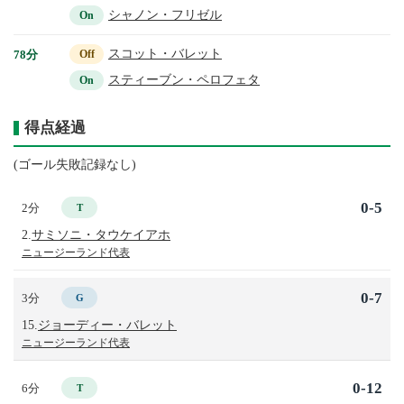
シャノン・フリゼル
On
スコット・バレット
78分
Off
スティーブン・ペロフェタ
On
得点経過
(ゴール失敗記録なし)
0-5
2分
T
2.
サミソニ・タウケイアホ
ニュージーランド代表
0-7
3分
G
15.
ジョーディー・バレット
ニュージーランド代表
0-12
6分
T