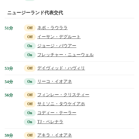
ニュージーランド代表交代
ネポ・ラウララ
51分
Off
イーサン・デグルート
Off
ジョージ・バウアー
On
フレッチャー・ニューウェル
On
デイヴィッド・ハヴィリ
53分
Off
リーコ・イオアネ
54分
On
フィンレー・クリスティー
56分
Off
サミソニ・タウケイアホ
Off
コディー・テーラー
On
TJ・ペレナラ
On
アキラ・イオアネ
59分
Off