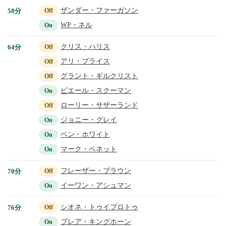
ザンダー・ファーガソン
58分
Off
WP・ネル
On
クリス・ハリス
64分
Off
アリ・プライス
Off
グラント・ギルクリスト
Off
ピエール・スクーマン
On
ローリー・サザーランド
Off
ジョニー・グレイ
On
ベン・ホワイト
On
マーク・ベネット
On
フレーザー・ブラウン
70分
Off
イーワン・アシュマン
On
シオネ・トゥイプロトゥ
76分
Off
ブレア・キングホーン
On