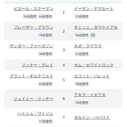
ピエール・スクーマン
イーサン・デグルート
1
56分交代
64分交代
51分交代
フレーザー・ブラウン
サミソニ・タウケイアホ
2
70分交代
56分交代
1T
ザンダー・ファーガソン
ネポ・ラウララ
3
58分交代
51分交代
4
リッチー・グレイ
サム・ホワイトロック
グラント・ギルクリスト
スコット・バレット
5
64分交代
78分交代
アキラ・イオアネ
6
ジェイミー・リッチー
59分交代
ハミシュ・ワトソン
7
ダルトン・パパリイ
17分交代