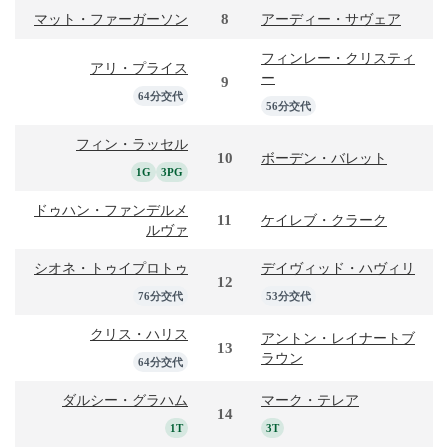
8
マット・ファーガーソン
アーディー・サヴェア
フィンレー・クリスティ
アリ・プライス
ー
9
64分交代
56分交代
フィン・ラッセル
10
ボーデン・バレット
1G
3PG
ドゥハン・ファンデルメ
11
ケイレブ・クラーク
ルヴァ
シオネ・トゥイプロトゥ
デイヴィッド・ハヴィリ
12
76分交代
53分交代
クリス・ハリス
アントン・レイナートブ
13
ラウン
64分交代
ダルシー・グラハム
マーク・テレア
14
1T
3T