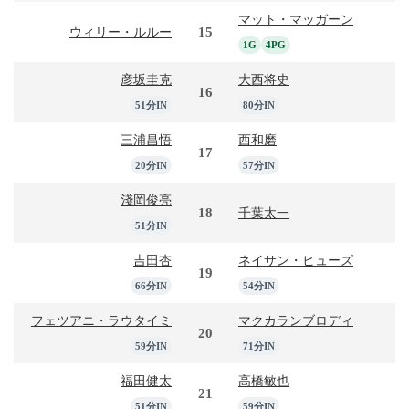
マット・マッガーン
15
ウィリー・ルルー
1G
4PG
彦坂圭克
大西将史
16
51分IN
80分IN
三浦昌悟
西和磨
17
20分IN
57分IN
淺岡俊亮
18
千葉太一
51分IN
吉田杏
ネイサン・ヒューズ
19
66分IN
54分IN
フェツアニ・ラウタイミ
マクカランブロディ
20
59分IN
71分IN
福田健太
高橋敏也
21
51分IN
59分IN