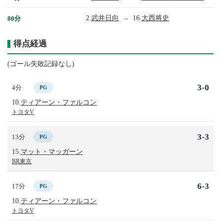
2.
武井日向
→
16.
大西将史
80分
得点経過
(ゴール失敗記録なし)
3-0
4分
PG
10.
ティアーン・ファルコン
トヨタV
3-3
13分
PG
15.
マット・マッガーン
BR東京
6-3
17分
PG
10.
ティアーン・ファルコン
トヨタV