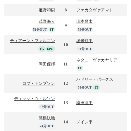
8
姫野和樹
ファカタヴァアマト
茂野海人
山本昌太
9
51分OUT
1T
59分OUT
ティアーン・ファルコン
堀米航平
10
1G
6PG
54分OUT
ネタニ・ヴァカヤリア
11
岡田優輝
1T
ハドリー・パークス
12
ロブ・トンプソン
54分OUT
1T
ディック・ウィルソン
13
礒田凌平
47分OUT
髙橋汰地
14
メイン平
74分OUT