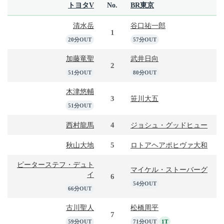
トヨタV
No.
BR東京
清水岳
谷口祐一郎
1
20分OUT
57分OUT
加藤竜聖
武井日向
2
51分OUT
80分OUT
木津悠輔
3
笹川大五
51分OUT
4
西村龍馬
ジョシュ・グッドヒュー
5
秋山大地
ロトアヘアポヒヴァ大和
ピーターステフ・デュト
マイケル・ストーバーグ
イ
6
54分OUT
66分OUT
古川聖人
松橋周平
7
59分OUT
71分OUT
1T