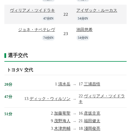
ヴィリアメ・ツイドラキ
アイザック・ルーカス
22
47分IN
54分IN
ジョネ・ナベテレヴ
池田悠希
23
74分IN
54分IN
選手交代
トヨタV 交代
1.
清水岳
→
17.
三浦昌悟
20分
22.
ヴィリアメ・ツイドラ
47分
13.
ディック・ウィルソン
→
キ
2.
加藤竜聖
→
16.
彦坂圭克
51分
9.
茂野海人
→
21.
福田健太
3.
木津悠輔
→
18.
淺岡俊亮