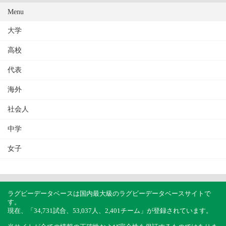
Menu
大学
高校
代表
海外
社会人
中学
女子
ラグビーデータベースは国内最大級のラグビーデータベースサイトで
す。
現在、「34,731試合、53,037人、2,401チーム」が登録されています。