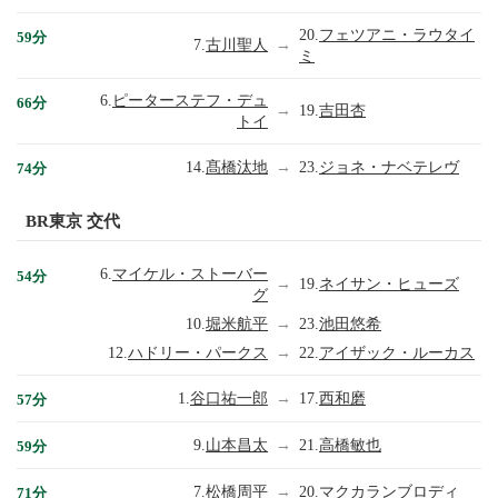
20.
フェツアニ・ラウタイ
59分
7.
古川聖人
→
ミ
6.
ピーターステフ・デュ
66分
→
19.
吉田杏
トイ
14.
髙橋汰地
→
23.
ジョネ・ナベテレヴ
74分
BR東京 交代
6.
マイケル・ストーバー
54分
→
19.
ネイサン・ヒューズ
グ
10.
堀米航平
→
23.
池田悠希
12.
ハドリー・パークス
→
22.
アイザック・ルーカス
1.
谷口祐一郎
→
17.
西和磨
57分
9.
山本昌太
→
21.
高橋敏也
59分
7.
松橋周平
→
20.
マクカランブロディ
71分