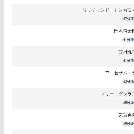
リッチモンド・トンガタ
67分I
岡本慎太
61分I
西村颯
61分I
アニセサムエ
52分I
マリー・ダグラ
58分I
矢富勇
58分I