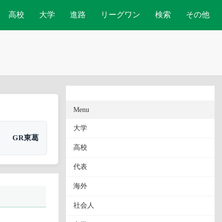
高校
大学
進路
リーグワン
検索
その他
Menu
大学
GR東葛
高校
代表
海外
社会人