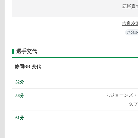
鹿尾貫
吉良友
74分I
選手交代
静岡BR 交代
52分
7.
ジョーンズ・
58分
9.
ブ
61分