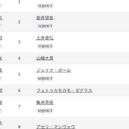
1
T
51分OUT
志
新井望友
2
T
51分OUT
郎
土井貴弘
3
T
37分OUT
矢
4
山極大貴
真
ジェイク・ボール
5
T
63分OUT
樹
6
フェトゥカモカモ・ダグラス
剛
亀井亮依
7
T
63分OUT
ス
8
アセリ・マシヴォウ