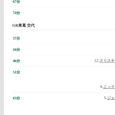
67分
74分
GR東葛 交代
37分
44分
12.
クリスチ
46分
51分
9.
ニック
5.
ジェ
63分