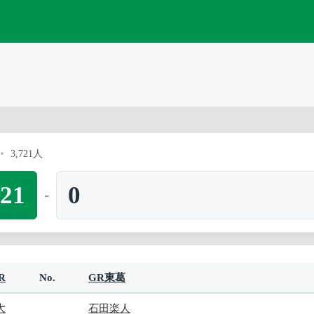
3,721人
21
0
-
R
No.
GR東葛
大
石田楽人