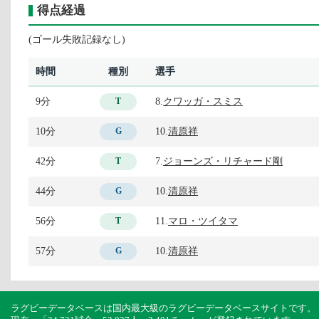
得点経過
(ゴール失敗記録なし)
時間
種別
選手
9分
8.
クワッガ・スミス
T
10分
10.
清原祥
G
42分
7.
ジョーンズ・リチャード剛
T
44分
10.
清原祥
G
56分
11.
マロ・ツイタマ
T
57分
10.
清原祥
G
ラグビーデータベースは国内最大級のラグビーデータベースサイトです。