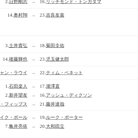
2.
日野剛志
→
16.
リッチモンド・トンガタマ
14.
奥村翔
→
23.
吉良友嘉
3.
土井貴弘
→
18.
菊田圭佑
14.
後藤輝也
→
23.
児玉健太郎
ャン・ラウイ
→
22.
ティム・ベネット
1.
石田楽人
→
17.
瀧澤直
2.
新井望友
→
16.
アッシュ・ディクソン
・フィップス
→
21.
藤井達哉
イク・ボール
→
19.
ルーク・ポーター
7.
亀井亮依
→
20.
大和田立