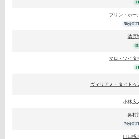
1
ブリン・ホー
58分OU
清原
3
マロ・ツイタ
1
ヴィリアミ・タヒトゥ
小林広
奥村
74分OU
山口楓