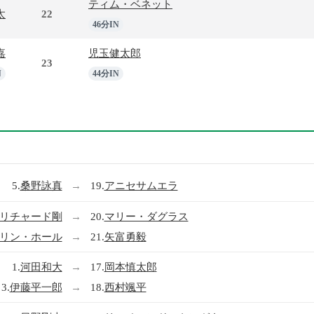
ティム・ベネット
太
22
46分IN
嘉
児玉健太郎
23
N
44分IN
5.
桑野詠真
→
19.
アニセサムエラ
リチャード剛
→
20.
マリー・ダグラス
リン・ホール
→
21.
矢富勇毅
1.
河田和大
→
17.
岡本慎太郎
3.
伊藤平一郎
→
18.
西村颯平