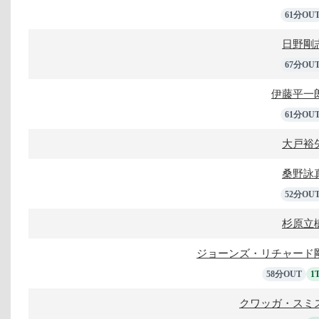
61分OU
日野剛
67分OU
伊藤平一
61分OU
大戸裕
桑野詠
52分OU
杉原立
ジョーンズ・リチャード
58分OUT
1
クワッガ・スミ