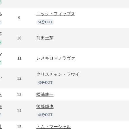
T
ル
ニック・フィップス
9
T
51分OUT
祥
10
前田土芽
G
マ
11
レメキロマノラヴァ
T
クリスチャン・ラウイ
ア
12
46分OUT
人
13
松浦康一
翔
後藤輝也
14
T
44分OUT
斗
15
トム・マーシャル