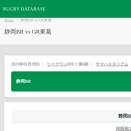
RUGBY DATABASE
Home
静岡BR vs GR東葛
静岡BR vs GR東葛
2023年01月29日
リーグワン
DIV.1 第6節
ヤマハスタジアム
静岡BR
静岡B
河田和