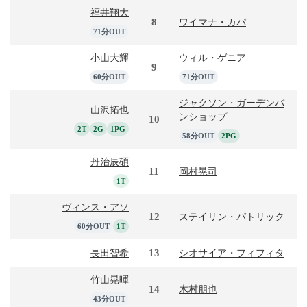
福井翔大
8
ワイマナ・カパ
71分OUT
小山大輝
ウィル・ゲニア
9
60分OUT
71分OUT
ジャクソン・ガーデンバ
山沢拓也
ンショップ
10
2T
2G
1PG
58分OUT
2PG
丹治辰碩
11
岡村晃司
1T
ヴィンス・アソ
12
ステイリン・パトリック
60分OUT
1T
13
長田智希
シオサイア・フィフィタ
竹山晃暉
14
木村朋也
43分OUT