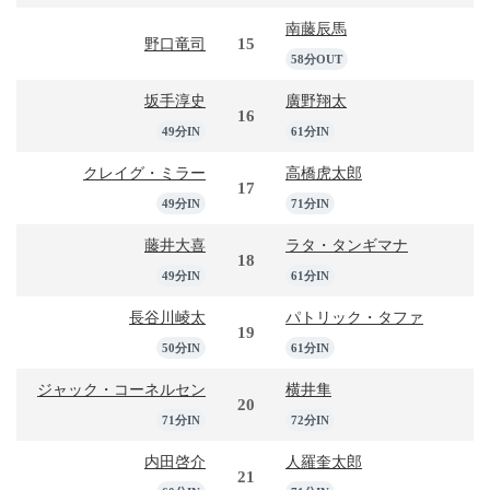
南藤辰馬
15
野口竜司
58分OUT
坂手淳史
廣野翔太
16
49分IN
61分IN
クレイグ・ミラー
高橋虎太郎
17
49分IN
71分IN
藤井大喜
ラタ・タンギマナ
18
49分IN
61分IN
長谷川崚太
パトリック・タファ
19
50分IN
61分IN
ジャック・コーネルセン
横井隼
20
71分IN
72分IN
内田啓介
人羅奎太郎
21