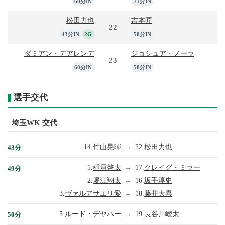
60分IN
71分IN
松田力也
吉本匠
22
43分IN
2G
58分IN
ダミアン・デアレンデ
ジョシュア・ノーラ
23
60分IN
58分IN
選手交代
埼玉WK 交代
14.
竹山晃暉
→
22.
松田力也
43分
1.
稲垣啓太
→
17.
クレイグ・ミラー
49分
2.
堀江翔太
→
16.
坂手淳史
3.
ヴァルアサエリ愛
→
18.
藤井大喜
5.
ルード・デヤハー
→
19.
長谷川崚太
50分