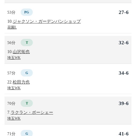
27-6
53分
PG
10.
ジャクソン・ガーデンバンショップ
花園L
32-6
56分
T
10.
山沢拓也
埼玉WK
34-6
57分
G
22.
松田力也
埼玉WK
39-6
70分
T
7.
ラクラン・ボーシェー
埼玉WK
41-6
71分
G