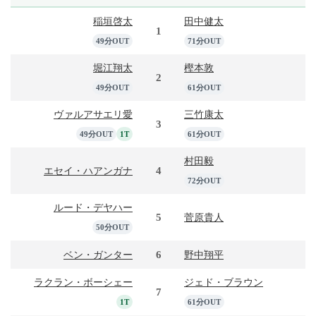
稲垣啓太
田中健太
1
49分OUT
71分OUT
堀江翔太
樫本敦
2
49分OUT
61分OUT
ヴァルアサエリ愛
三竹康太
3
49分OUT
1T
61分OUT
村田毅
4
エセイ・ハアンガナ
72分OUT
ルード・デヤハー
5
菅原貴人
50分OUT
6
ベン・ガンター
野中翔平
ラクラン・ボーシェー
ジェド・ブラウン
7
1T
61分OUT