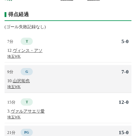
得点経過
(ゴール失敗記録なし)
5-0
7分
T
12.
ヴィンス・アソ
埼玉WK
7-0
9分
G
10.
山沢拓也
埼玉WK
12-0
15分
T
3.
ヴァルアサエリ愛
埼玉WK
15-0
21分
PG