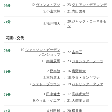
12.
ヴィンス・アソ
→
23.
ダミアン・デアレンデ
60分
9.
小山大輝
→
21.
内田啓介
20.
ジャック・コーネルセ
71分
8.
福井翔大
→
ン
花園L 交代
10.
ジャクソン・ガーデン
58分
→
22.
吉本匠
バンショップ
15.
南藤辰馬
→
23.
ジョシュア・ノーラ
2.
樫本敦
→
16.
廣野翔太
61分
3.
三竹康太
→
18.
ラタ・タンギマナ
7.
ジェド・ブラウン
→
19.
パトリック・タファ
1.
田中健太
→
17.
高橋虎太郎
71分
9.
ウィル・ゲニア
→
21.
人羅奎太郎
4.
村田毅
→
20.
横井隼
72分