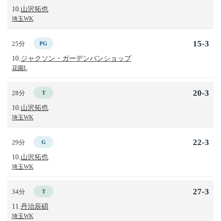
10.
山沢拓也
埼玉WK
15-3
25分
PG
10.
ジャクソン・ガーデンバンショップ
花園L
20-3
28分
T
10.
山沢拓也
埼玉WK
22-3
29分
G
10.
山沢拓也
埼玉WK
27-3
34分
T
11.
丹治辰碩
埼玉WK