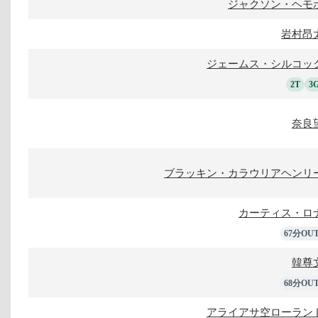
ジャクソン・ヘモ
岩村昂
ジェームス・シルコッ
2T
3
奈良
ブラッキン・カラウリアヘンリ
カーティス・ロ
67分OU
韓尊
68分OU
アライアサ空ローラン