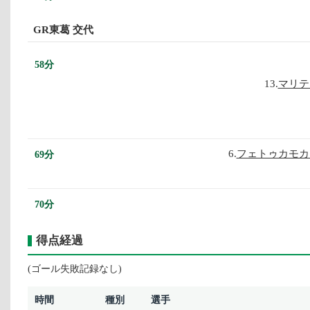
GR東葛 交代
58分
13.
マリテ
6.
フェトゥカモカ
69分
70分
得点経過
(ゴール失敗記録なし)
時間
種別
選手