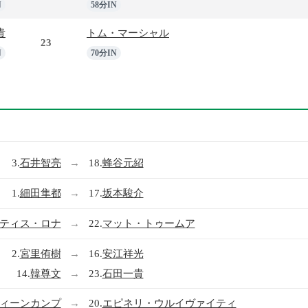
N
58分IN
貴
トム・マーシャル
23
N
70分IN
3.
石井智亮
→
18.
蜂谷元紹
1.
細田隼都
→
17.
坂本駿介
ティス・ロナ
→
22.
マット・トゥームア
2.
宮里侑樹
→
16.
安江祥光
14.
韓尊文
→
23.
石田一貴
ィーンカンプ
→
20.
エピネリ・ウルイヴァイティ