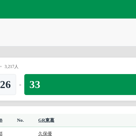
3,217人
26
33
-
B
No.
GR東葛
都
久保優