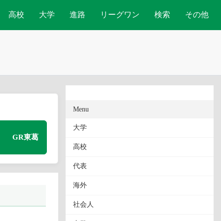
高校
大学
進路
リーグワン
検索
その他
Menu
大学
GR東葛
高校
代表
海外
社会人