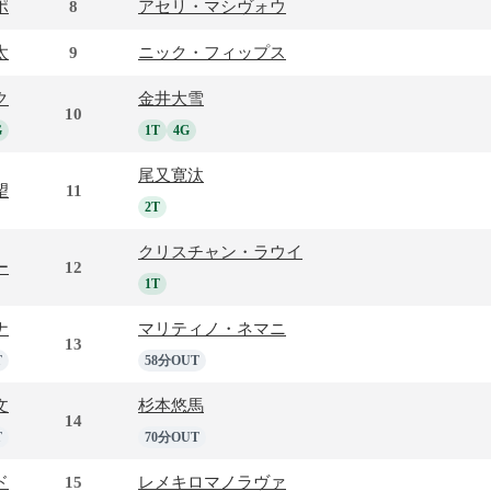
ポ
8
アセリ・マシヴォウ
太
9
ニック・フィップス
ク
金井大雪
10
G
1T
4G
尾又寛汰
望
11
2T
クリスチャン・ラウイ
ー
12
1T
ナ
マリティノ・ネマニ
13
T
58分OUT
文
杉本悠馬
14
T
70分OUT
ド
15
レメキロマノラヴァ