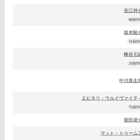
安江祥
68分I
坂本駿
51分I
蜂谷元
33分I
中川真生
エピネリ・ウルイヴァイテ
75分I
柴田凌
マット・トゥーム