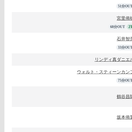
51分OU
宮里侑
68分OUT
2
石井智
33分OU
リンディ真ダニエ
ウォルト・スティーンカン
75分OU
鶴谷昌
坂本侑