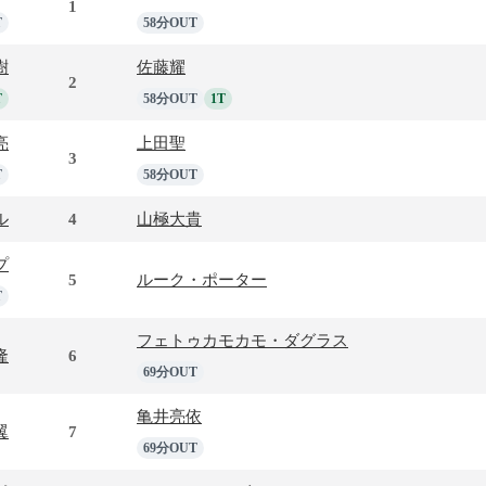
1
T
58分OUT
樹
佐藤耀
2
T
58分OUT
1T
亮
上田聖
3
T
58分OUT
ル
4
山極大貴
プ
5
ルーク・ポーター
T
フェトゥカモカモ・ダグラス
隆
6
69分OUT
亀井亮依
翼
7
69分OUT