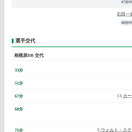
67分I
石田一
68分I
選手交代
相模原DB 交代
33分
51分
13.
カー
67分
68分
5.
ウォルト・ステ
75分