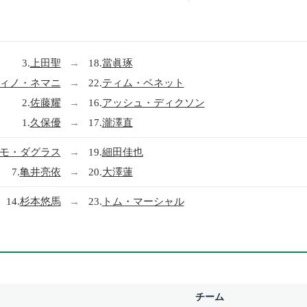
3.
上田聖
→
18.
當眞琢
ィノ・ネマニ
→
22.
ティム・ベネット
2.
佐藤耀
→
16.
アッシュ・ディクソン
1.
久保優
→
17.
瀧澤直
モ・ダグラス
→
19.
細田佳也
7.
亀井亮依
→
20.
大澤蓮
14.
杉本悠馬
→
23.
トム・マーシャル
チーム