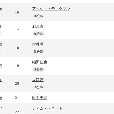
光
アッシュ・ディクソン
16
N
58分IN
介
瀧澤直
17
N
58分IN
紹
當眞琢
18
N
58分IN
細田佳也
哉
19
69分IN
ィ
大澤蓮
20
N
69分IN
光
21
田中史朗
ア
ティム・ベネット
22