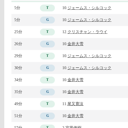
5分
10.
ジェームス・シルコック
T
5分
10.
ジェームス・シルコック
G
25分
12.
クリスチャン・ラウイ
T
26分
10.
金井大雪
G
29分
10.
ジェームス・シルコック
T
30分
10.
ジェームス・シルコック
G
34分
10.
金井大雪
T
35分
10.
金井大雪
G
49分
11.
尾又寛汰
T
51分
10.
金井大雪
G
57分
2.
宮里侑樹
T