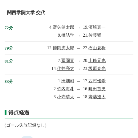
関西学院大学 交代
4.
野矢健太郎
→
19.
濱崎真一
72分
9.
橋詰学
→
21.
佐藤響
12.
徳岡虎太郎
→
22.
石山夏祈
79分
7.
冨岡青
→
20.
上條元也
81分
14.
伴井亮太
→
23.
坂原春光
1.
田畑司
→
17.
西村優希
83分
2.
竹内海斗
→
16.
町田寛男
3.
小寺晴大
→
18.
齊藤遼太
得点経過
(ゴール失敗記録なし)