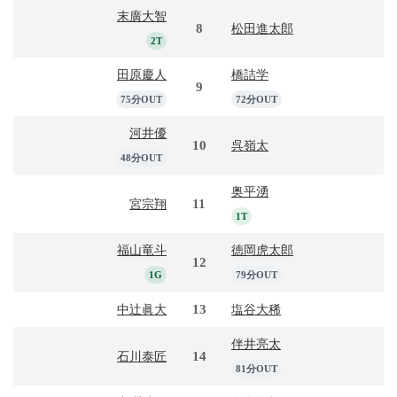
末廣大智
8
松田進太郎
2T
田原慶人
橋詰学
9
75分OUT
72分OUT
河井優
10
呉嶺太
48分OUT
奥平湧
11
宮宗翔
1T
福山竜斗
徳岡虎太郎
12
1G
79分OUT
13
中辻眞大
塩谷大稀
伴井亮太
14
石川泰匠
81分OUT