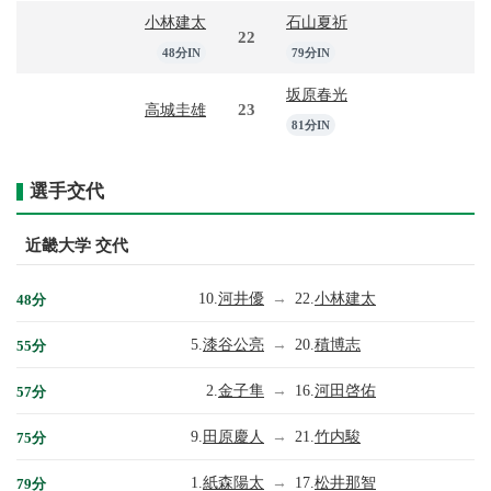
小林建太
石山夏祈
22
48分IN
79分IN
坂原春光
23
高城圭雄
81分IN
選手交代
近畿大学 交代
10.
河井優
→
22.
小林建太
48分
5.
漆谷公亮
→
20.
積博志
55分
2.
金子隼
→
16.
河田啓佑
57分
9.
田原慶人
→
21.
竹内駿
75分
1.
紙森陽太
→
17.
松井那智
79分