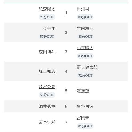
紙森陽太
田畑司
1
79分OUT
83分OUT
金子隼
竹内海斗
2
57分OUT
83分OUT
小寺晴大
3
森田博斗
83分OUT
野矢健太郎
4
坂上知志
72分OUT
漆谷公亮
5
渡邉蓮
55分OUT
6
酒井秀章
魚谷勇波
冨岡青
7
宮本学武
81分OUT