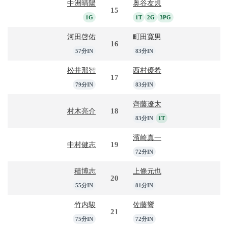
中洲晴陽
奥谷友規
15
1G
1T
2G
3PG
河田啓佑
町田寛男
16
57分IN
83分IN
松井那智
西村優希
17
79分IN
83分IN
齊藤遼太
18
村木亮介
83分IN
1T
濱崎真一
19
中村健志
72分IN
積博志
上條元也
20
55分IN
81分IN
竹内駿
佐藤響
21
75分IN
72分IN