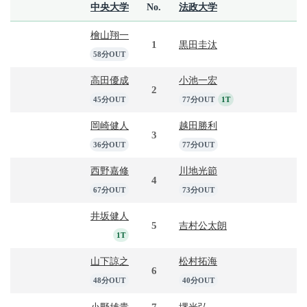
中央大学
No.
法政大学
檜山翔一
1
黒田圭汰
58分OUT
高田優成
小池一宏
2
45分OUT
77分OUT
1T
岡崎健人
越田勝利
3
36分OUT
77分OUT
西野嘉修
川地光節
4
67分OUT
73分OUT
井坂健人
5
吉村公太朗
1T
山下諒之
松村拓海
6
48分OUT
40分OUT
7
小野雄貴
堺光弘