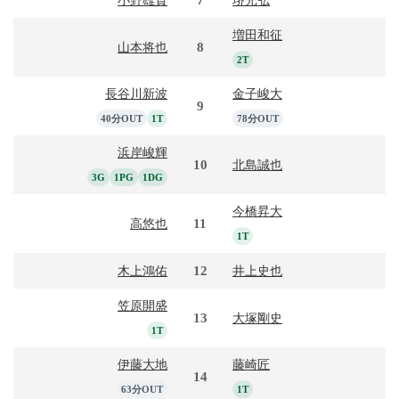
増田和征
8
山本将也
2T
長谷川新波
金子峻大
9
40分OUT
1T
78分OUT
浜岸峻輝
10
北島誠也
3G
1PG
1DG
今橋昇大
11
高悠也
1T
12
木上鴻佑
井上史也
笠原開盛
13
大塚剛史
1T
伊藤大地
藤崎匠
14
63分OUT
1T