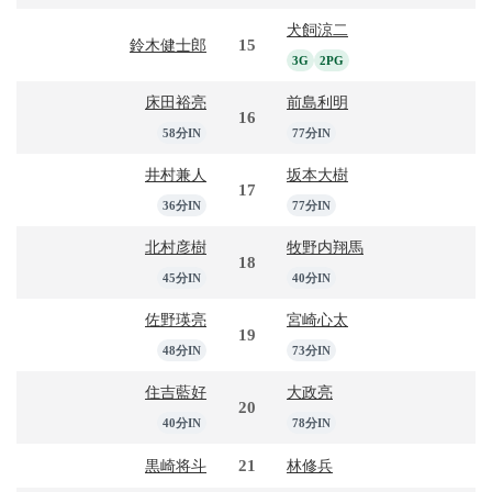
犬飼涼二
15
鈴木健士郎
3G
2PG
床田裕亮
前島利明
16
58分IN
77分IN
井村兼人
坂本大樹
17
36分IN
77分IN
北村彦樹
牧野内翔馬
18
45分IN
40分IN
佐野瑛亮
宮崎心太
19
48分IN
73分IN
住吉藍好
大政亮
20
40分IN
78分IN
21
黒崎将斗
林修兵