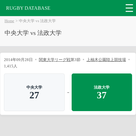
RUGBY DATABASE
Home
中央大学 vs 法政大学
中央大学 vs 法政大学
2014年09月28日
関東大学リーグ戦
第3節
上柚木公園陸上競技場
1,415人
中央大学
法政大学
-
27
37