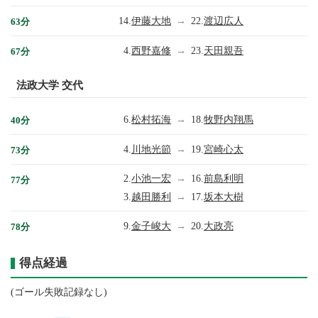
14.
伊藤大地
→
22.
渡辺広人
63分
4.
西野嘉修
→
23.
天田親吾
67分
法政大学 交代
6.
松村拓海
→
18.
牧野内翔馬
40分
4.
川地光節
→
19.
宮崎心太
73分
2.
小池一宏
→
16.
前島利明
77分
3.
越田勝利
→
17.
坂本大樹
9.
金子峻大
→
20.
大政亮
78分
得点経過
(ゴール失敗記録なし)