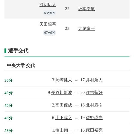
渡辺広人
22
坂本泰敏
63分IN
天田親吾
23
寺尾竜一
67分IN
選手交代
中央大学 交代
3.
岡崎健人
→
17.
井村兼人
36分
9.
長谷川新波
→
20.
住吉藍好
40分
2.
高田優成
→
18.
北村彦樹
45分
6.
山下諒之
→
19.
佐野瑛亮
48分
1.
檜山翔一
→
16.
床田裕亮
58分