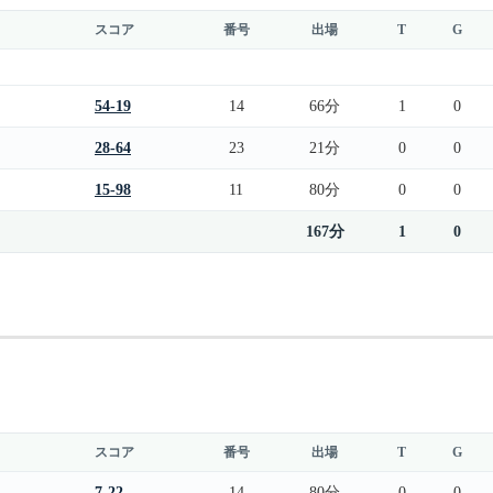
スコア
番号
出場
T
G
54-19
14
66分
1
0
28-64
23
21分
0
0
15-98
11
80分
0
0
167分
1
0
スコア
番号
出場
T
G
7-22
14
80分
0
0