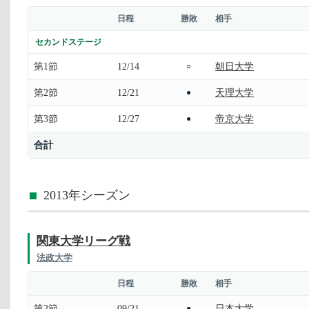
日程
勝敗
相手
セカンドステージ
第1節
12/14
朝日大学
○
第2節
12/21
天理大学
●
第3節
12/27
帝京大学
●
合計
2013年シーズン
関東大学リーグ戦
法政大学
日程
勝敗
相手
第2節
09/21
日本大学
●