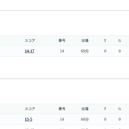
スコア
番号
出場
T
G
14-17
14
60分
0
0
スコア
番号
出場
T
G
15-5
14
60分
0
0