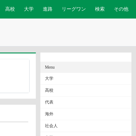
高校
大学
進路
リーグワン
検索
その他
Menu
大学
高校
代表
海外
社会人