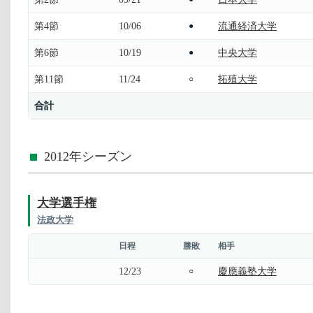
第4節
10/06
流通経済大学
●
第6節
10/19
中央大学
●
第11節
11/24
拓殖大学
○
合計
2012年シーズン
大学選手権
法政大学
日程
勝敗
相手
12/23
慶應義塾大学
○