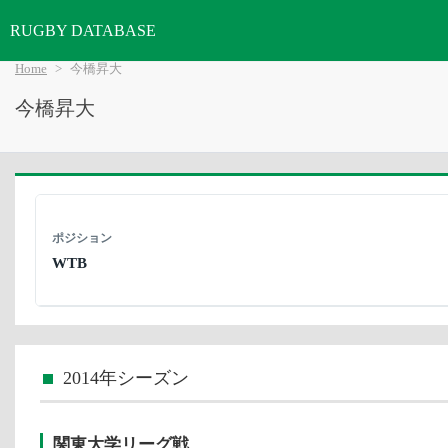
RUGBY DATABASE
Home
今橋昇大
今橋昇大
ポジション
WTB
2014年シーズン
関東大学リーグ戦