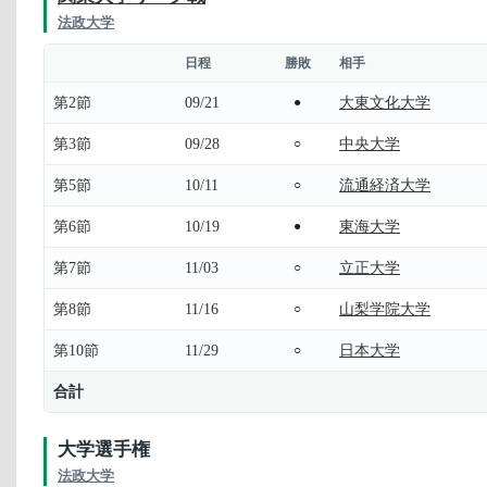
法政大学
日程
勝敗
相手
第2節
09/21
大東文化大学
●
第3節
09/28
中央大学
○
第5節
10/11
流通経済大学
○
第6節
10/19
東海大学
●
第7節
11/03
立正大学
○
第8節
11/16
山梨学院大学
○
第10節
11/29
日本大学
○
合計
大学選手権
法政大学