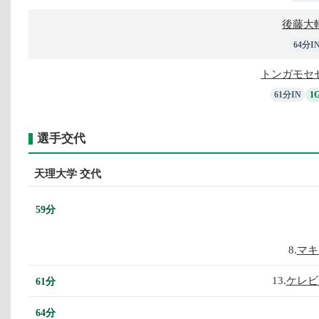
後藤大
64分I
トンガモセ
61分IN
1
選手交代
天理大学 交代
59分
8.
マキ
13.
ケレビ
61分
64分