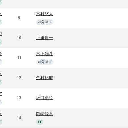
T
太
木村悠人
9
T
70分OUT
也
10
上里貴一
G
介
木下雄斗
11
T
40分OUT
人
12
金村拓耶
T
ア
13
坂口卓也
T
人
岡崎怜真
14
T
1T