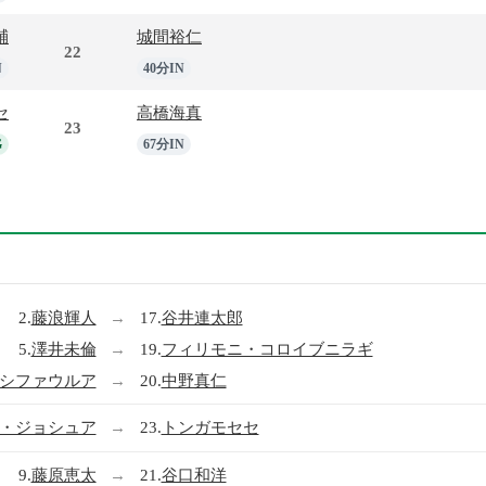
輔
城間裕仁
22
N
40分IN
セ
高橋海真
23
G
67分IN
2.
藤浪輝人
→
17.
谷井連太郎
5.
澤井未倫
→
19.
フィリモニ・コロイブニラギ
シファウルア
→
20.
中野真仁
・ジョシュア
→
23.
トンガモセセ
9.
藤原恵太
→
21.
谷口和洋