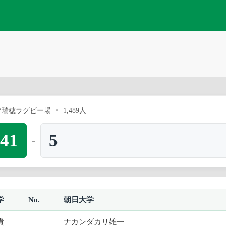
マ瑞穂ラグビー場
1,489人
41
5
-
学
No.
朝日大学
貴
ナカンダカリ雄一