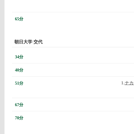
65分
朝日大学 交代
34分
40分
1.
ナカ
51分
67分
70分