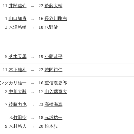
11.
井関信介
→
22.
後藤大輔
1.
山口知貴
→
16.
長谷川剛志
3.
木津悠輔
→
18.
水野健
5.
芝木天馬
→
19.
小薗恭平
11.
木下雄斗
→
22.
城間裕仁
ンダカリ雄一
→
16.
重信滉史郎
2.
中川大毅
→
17.
山入端寛大
7.
後藤力也
→
23.
高橋海真
3.
竹田空
→
18.
赤坂祐一
9.
木村悠人
→
20.
松本歩