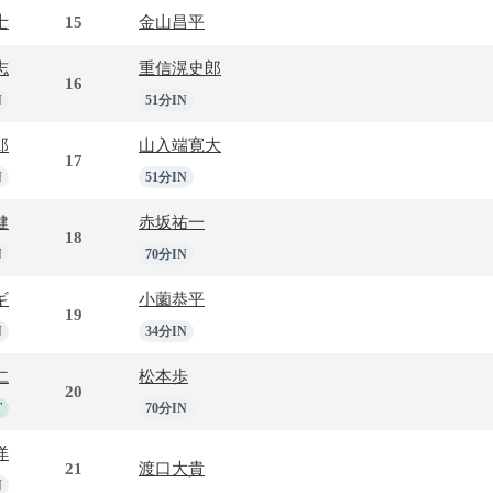
士
15
金山昌平
志
重信滉史郎
16
N
51分IN
郎
山入端寛大
17
N
51分IN
健
赤坂祐一
18
N
70分IN
ギ
小薗恭平
19
N
34分IN
仁
松本歩
20
T
70分IN
洋
21
渡口大貴
N