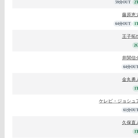
59分OUT
2
藤原恵
64分OUT
1
王子拓
2
井関信
64分OU
金丸勇
1
ケレビ・ジョシュ
61分OU
久保直
1