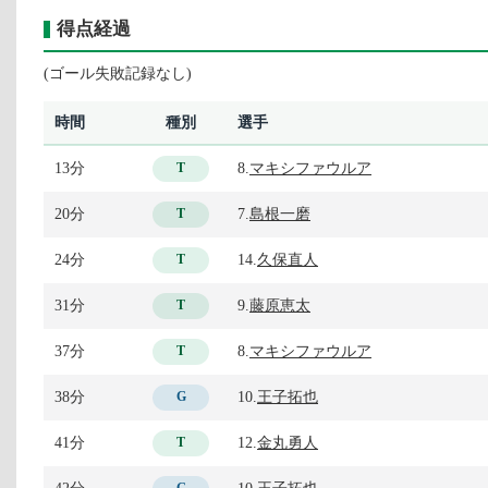
得点経過
(ゴール失敗記録なし)
時間
種別
選手
13分
8.
マキシファウルア
T
20分
7.
島根一磨
T
24分
14.
久保直人
T
31分
9.
藤原恵太
T
37分
8.
マキシファウルア
T
38分
10.
王子拓也
G
41分
12.
金丸勇人
T
42分
10.
王子拓也