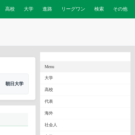
高校
大学
進路
リーグワン
検索
その他
Menu
大学
朝日大学
高校
代表
海外
社会人