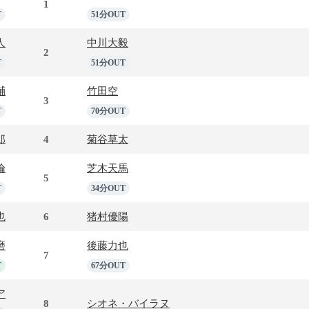
1
T
51分OUT
人
中川大毅
2
T
51分OUT
輔
竹田空
3
T
70分OUT
郎
4
菊谷草太
倫
芝木天馬
5
T
34分OUT
也
6
猪村優陽
磨
後藤力也
7
T
67分OUT
ア
8
シオネ・バイラヌ