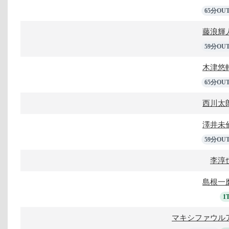
65分OU
藤浪輝
59分OU
木津悠
65分OU
西川太
澤井未
59分OU
李淳
島根一
1
マキシファウル