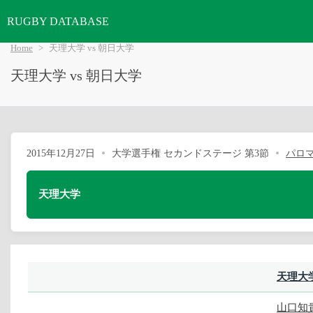
RUGBY DATABASE
Home
天理大学 vs 朝日大学
天理大学 vs 朝日大学
2015年12月27日
大学選手権 セカンドステージ 第3節
パロ
天理大学
天理大
山口知