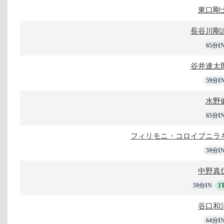
東口剛
長谷川剛
65分I
谷井連太
59分I
水野
65分I
フィリモニ・コロイブニラ
59分I
中野真
59分IN
1
谷口和
64分I