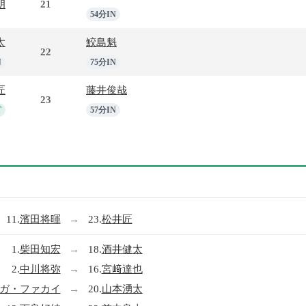
朗
21
54分IN
太
鮫島魁
22
N
75分IN
匠
藤井俊哉
23
T
57分IN
11.
濱田将暉
→
23.
松井匠
1.
柴田知宏
→
18.
酒井健太
2.
中川将弥
→
16.
宮﨑達也
ガ・ファカイ
→
20.
山本湧太