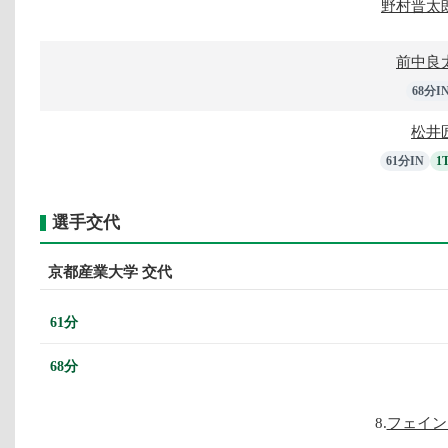
野村晋太
前中良
68分I
松井
61分IN
1
選手交代
京都産業大学 交代
61分
68分
8.
フェイン