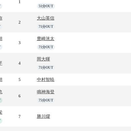
1
T
51分OUT
弥
大山英信
2
T
71分OUT
朗
豊崎洸太
3
T
71分OUT
岡大暉
平
4
71分OUT
朗
5
中村智暁
也
鳴神海登
6
T
75分OUT
栄
7
勝川燿
T