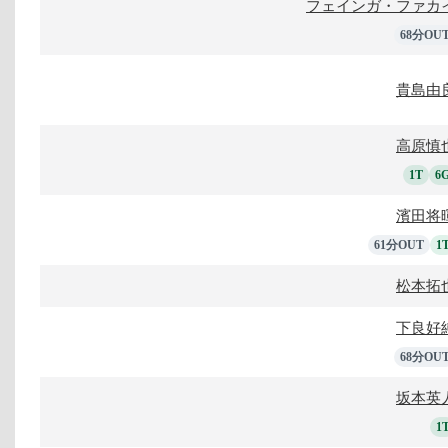
フェインガ・ファカ
68分OU
貴島由
高原慎
1T
6
濱田将
61分OUT
1
松本拓
下良好
68分OU
坂本英
1