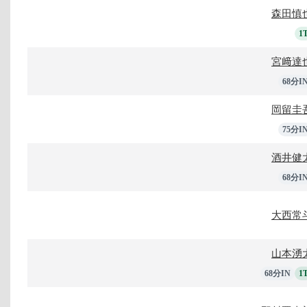
森田慎
1
宮﨑達
68分I
岡留圭
75分I
酒井健
68分I
大西常
山本湧
68分IN
1