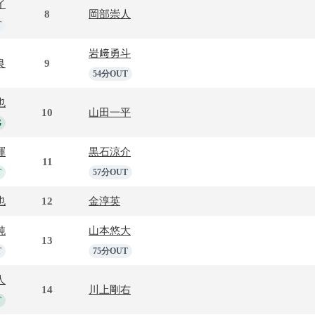
イ
8
岡部崇人
T
岩﨑勇斗
良
9
54分OUT
也
10
山田一平
G
暉
黒石涼介
11
T
57分OUT
也
12
金淳英
純
山本悠大
13
T
75分OUT
人
14
川上剛右
T