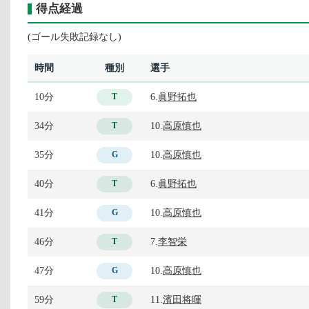
得点経過
(ゴール失敗記録なし)
時間
種別
選手
10分
6.
眞野拓也
T
34分
10.
高原慎也
T
35分
10.
高原慎也
G
40分
6.
眞野拓也
T
41分
10.
高原慎也
G
46分
7.
李智栄
T
47分
10.
高原慎也
G
59分
11.
濱田将暉
T