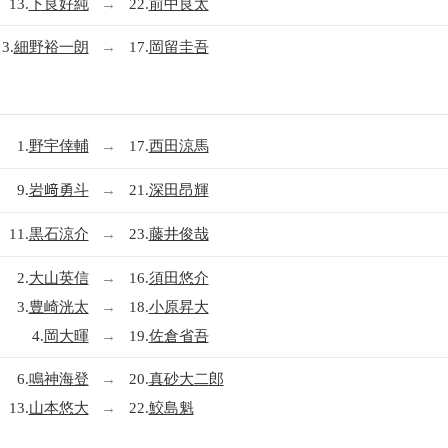
13.
下良好純
→
22.
前中良太
3.
細野裕一朗
→
17.
岡留圭吾
1.
野宇倖輔
→
17.
西田涼馬
9.
岩﨑勇斗
→
21.
深田昂輝
11.
黒石涼介
→
23.
藤井俊哉
2.
大山英信
→
16.
須田悠介
3.
豊崎洸太
→
18.
小原昇大
4.
岡大暉
→
19.
佐倉省吾
6.
鳴神海登
→
20.
真砂大二郎
13.
山本悠大
→
22.
鮫島魁