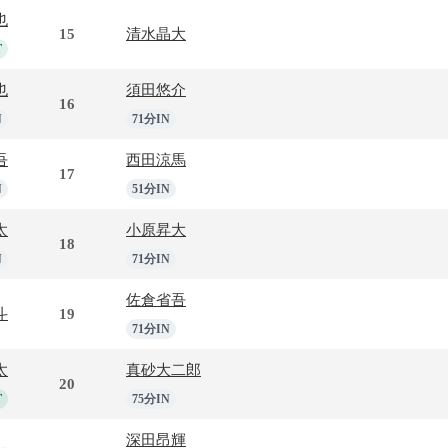
也
15
清水晶大
T
也
須田悠介
16
N
71分IN
吾
西田涼馬
17
N
51分IN
太
小原昇大
18
N
71分IN
佐倉省吾
斗
19
71分IN
太
真砂大二郎
20
T
75分IN
深田昂輝