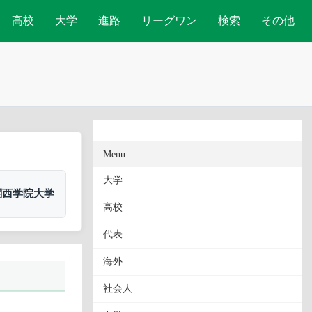
高校
大学
進路
リーグワン
検索
その他
Menu
大学
関西学院大学
高校
代表
海外
社会人