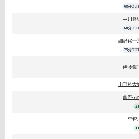
68分OU
中川将
68分OU
細野裕一
75分OU
伊藤鐘
山野将太
眞野拓
2
李智
1