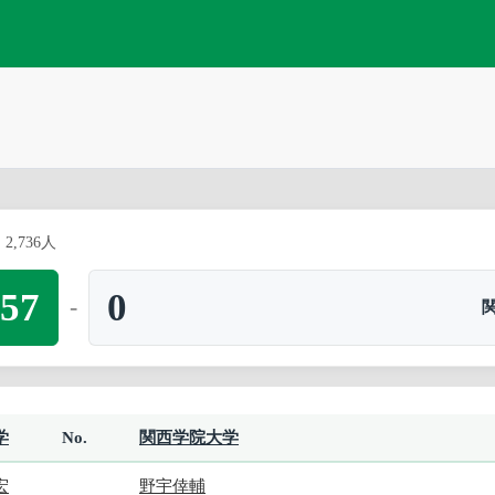
2,736人
57
0
-
学
No.
関西学院大学
宏
野宇倖輔