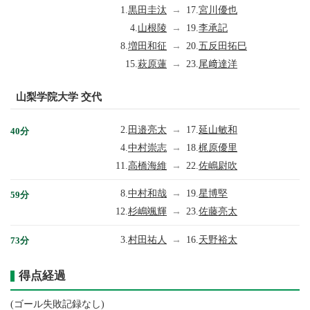
1.
黒田圭汰
→
17.
宮川優也
4.
山根陵
→
19.
李承記
8.
増田和征
→
20.
五反田拓巳
15.
萩原蓮
→
23.
尾﨑達洋
山梨学院大学 交代
2.
田邉亮太
→
17.
延山敏和
40分
4.
中村崇志
→
18.
梶原優里
11.
高橋海維
→
22.
佐嶋尉吹
8.
中村和哉
→
19.
星博堅
59分
12.
杉嶋颯輝
→
23.
佐藤亮太
3.
村田祐人
→
16.
天野裕太
73分
得点経過
(ゴール失敗記録なし)