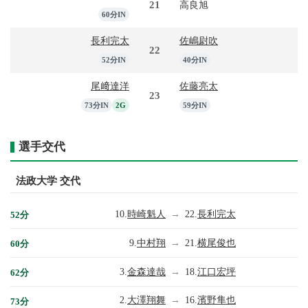
21
高良旭
60分IN
長利完太
佐嶋尉吹
22
52分IN
40分IN
尾﨑達洋
佐藤亮太
23
73分IN
2G
59分IN
選手交代
法政大学 交代
10.
時崎魁人
→
22.
長利完太
52分
9.
中村翔
→
21.
横尾俊也
60分
3.
金森達哉
→
18.
江口宏坪
62分
2.
大澤翔舞
→
16.
濱野隼也
73分