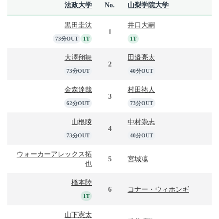
法政大学
No.
山梨学院大学
黒田圭汰
井口大嗣
1
73分OUT
1T
1T
大澤翔舞
田邉亮太
2
73分OUT
40分OUT
金森達哉
村田祐人
3
62分OUT
73分OUT
山根陵
中村崇志
4
73分OUT
40分OUT
ウォーカーアレックス拓
5
宮城凜
也
橋本陸
6
コナー・ウィホンギ
1T
山下憲太