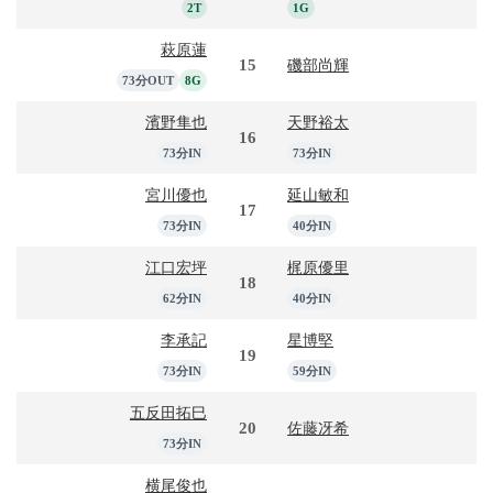
2T
1G
萩原蓮
15
磯部尚輝
73分OUT
8G
濱野隼也
天野裕太
16
73分IN
73分IN
宮川優也
延山敏和
17
73分IN
40分IN
江口宏坪
梶原優里
18
62分IN
40分IN
李承記
星博堅
19
73分IN
59分IN
五反田拓巳
20
佐藤冴希
73分IN
横尾俊也