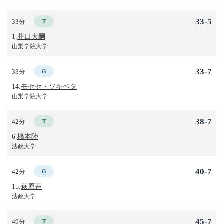
33-5
33分
T
1.
井口大嗣
山梨学院大学
33-7
33分
G
14.
モセセ・ソキベタ
山梨学院大学
38-7
42分
T
6.
橋本陸
法政大学
40-7
42分
G
15.
萩原蓮
法政大学
45-7
49分
T