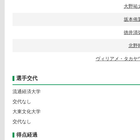
大野祐
坂本侑
徳井清
北野
ヴィリアメ・タカヤ
選手交代
流通経済大学
交代なし
大東文化大学
交代なし
得点経過