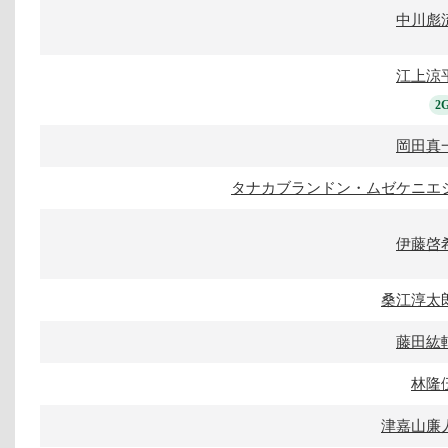
中川彪
江上涼
2
岡田真
タナカブランドン・ムゼケニエ
伊藤啓
桑江淳太
藤田紘
林隆
津嘉山廉