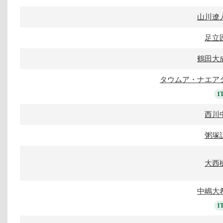
山川遼
足立
鶴田大
タウムア・ナエア
1
西川
粥塚
大西
中嶋大
1