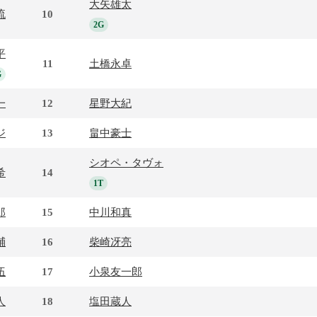
大矢雄太
流
10
2G
平
11
土橋永卓
G
一
12
星野大紀
ジ
13
畠中豪士
シオペ・タヴォ
希
14
1T
郎
15
中川和真
輔
16
柴崎冴亮
伍
17
小泉友一郎
人
18
塩田蔵人