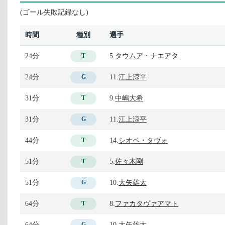
(ゴール失敗記録なし)
時間
種別
選手
24分
5.
タウムア・ナエアタ
T
24分
11.
江上涼平
G
31分
9.
中嶋大希
T
31分
11.
江上涼平
G
44分
14.
シオペ・タヴォ
T
51分
5.
佐々木剛
T
51分
10.
大矢雄太
G
64分
8.
ファカタヴァアマト
T
64分
10.
大矢雄太
G