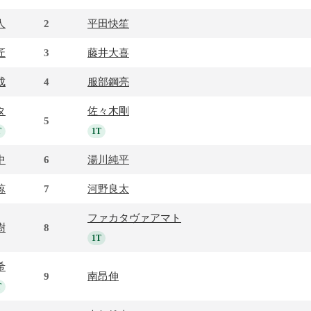
人
2
平田快笙
匠
3
藤井大喜
成
4
服部鋼亮
タ
佐々木剛
5
T
1T
中
6
湯川純平
諒
7
河野良太
ファカタヴァアマト
樹
8
1T
希
9
南昂伸
T