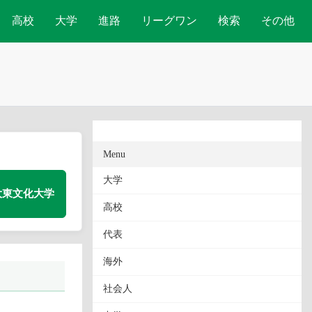
高校
大学
進路
リーグワン
検索
その他
Menu
大学
大東文化大学
高校
代表
海外
社会人