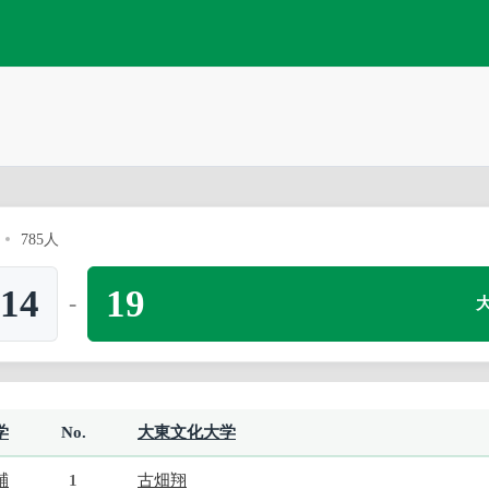
785人
14
19
-
学
No.
大東文化大学
輔
1
古畑翔