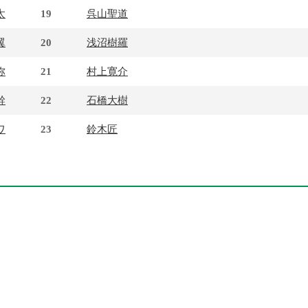
太
19
呉山聖道
翼
20
浅沼樹羅
弥
21
村上寛介
幹
22
石橋大樹
ワ
23
鈴木匠