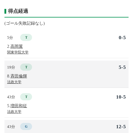
得点経過
(ゴール失敗記録なし)
0-5
5分
T
2.
高岡翼
関東学院大学
5-5
19分
T
8.
斉田倫輝
法政大学
10-5
43分
T
5.
増田和征
法政大学
12-5
43分
G