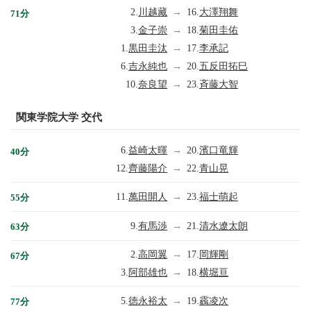
2.
川越藏
→
16.
大澤翔舞
71分
3.
金子崇
→
18.
菊田圭佑
1.
黒田圭汰
→
17.
李承記
6.
吉永純也
→
20.
五反田拓巳
10.
奈良望
→
23.
斉藤大智
関東学院大学 交代
6.
益崎太暉
→
20.
濱口竜輝
40分
12.
齊藤陽介
→
22.
青山晃
11.
萬田開人
→
23.
福士萌起
55分
9.
有馬渉
→
21.
清水遼太朗
63分
2.
高岡翼
→
17.
岡輝剛
67分
3.
阿部雄也
→
18.
横堀亘
5.
徳永裕太
→
19.
靏凌次
77分