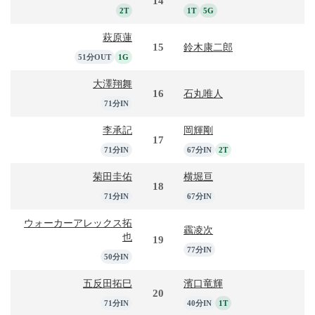
14
2T
1T
5G
萩原蓮
15
鈴木康二郎
51分OUT
1G
大澤翔舞
16
石丸唯人
71分IN
李承記
岡輝剛
17
71分IN
67分IN
2T
菊田圭佑
横堀亘
18
71分IN
67分IN
ウォーカーアレックス拓
靏凌次
也
19
77分IN
50分IN
五反田拓巳
濱口竜輝
20
71分IN
40分IN
1T