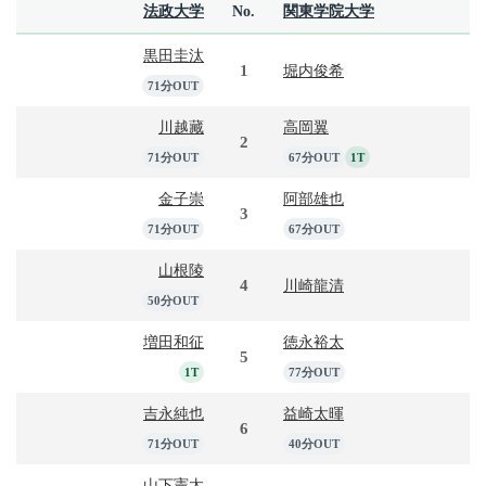
法政大学
No.
関東学院大学
黒田圭汰
1
堀内俊希
71分OUT
川越藏
高岡翼
2
71分OUT
67分OUT
1T
金子崇
阿部雄也
3
71分OUT
67分OUT
山根陵
4
川崎龍清
50分OUT
増田和征
徳永裕太
5
1T
77分OUT
吉永純也
益崎太暉
6
71分OUT
40分OUT
山下憲太