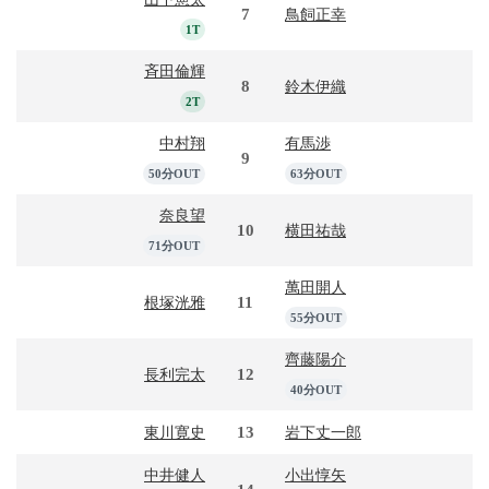
7
鳥飼正幸
1T
斉田倫輝
8
鈴木伊織
2T
中村翔
有馬渉
9
50分OUT
63分OUT
奈良望
10
横田祐哉
71分OUT
萬田開人
11
根塚洸雅
55分OUT
齊藤陽介
12
長利完太
40分OUT
13
東川寛史
岩下丈一郎
中井健人
小出惇矢