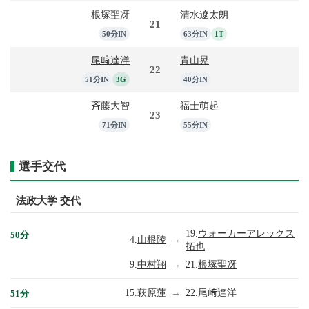
根塚聖冴
清水遼太朗
21
50分IN
63分IN
1T
尾﨑達洋
青山晃
22
51分IN
3G
40分IN
斉藤大智
福士萌起
23
71分IN
55分IN
選手交代
法政大学 交代
19.
ウォーカーアレックス
50分
4.
山根陵
→
拓也
9.
中村翔
→
21.
根塚聖冴
15.
萩原蓮
→
22.
尾﨑達洋
51分