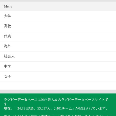
Menu
大学
高校
代表
海外
社会人
中学
女子
ラグビーデータベースは国内最大級のラグビーデータベースサイトで
す。
現在、「34,731試合、53,037人、2,401チーム」が登録されています。