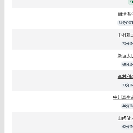
2
踊場海
64分OU
中村建
73分I
新垣太
68分I
逸村利
73分I
中川真生
46分I
山﨑健
62分I