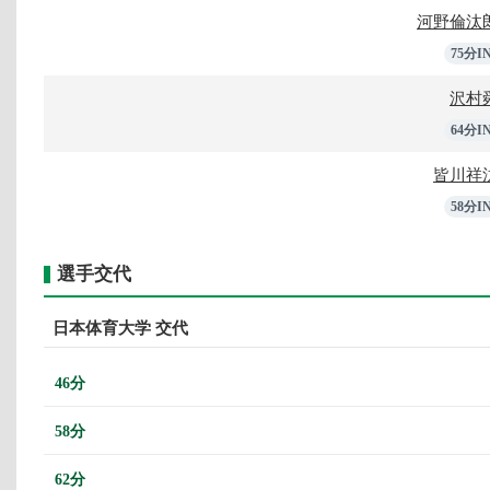
河野倫汰
75分I
沢村
64分I
皆川祥
58分I
選手交代
日本体育大学 交代
46分
58分
62分