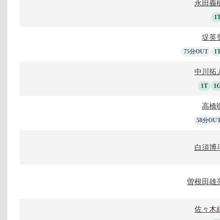
永田義
1
堤英
75分OUT
1
中川拓
1T
1
高橋
58分OU
白須博
曽根田雄
佐々木