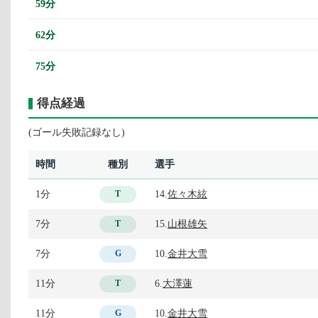
59分
62分
75分
得点経過
(ゴール失敗記録なし)
時間
種別
選手
1分
14.
佐々木絃
T
7分
15.
山根雄矢
T
7分
10.
金井大雪
G
11分
6.
大澤蓮
T
11分
10.
金井大雪
G