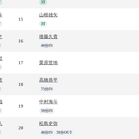
T
3T
斗
山根雄矢
15
T
3T
之
後藤久貴
16
N
49分IN
世
17
栗原世地
N
彦
高橋恭平
18
N
75分IN
哉
中村海斗
19
N
59分IN
人
松島史弥
20
N
40分IN
59分OUT