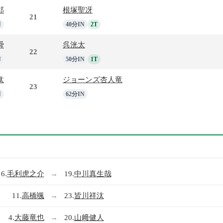
郎
根塚聖冴
21
N
40分IN
2T
舜
呉洸太
22
N
50分IN
1T
汰
ジョーンズ杏人竜
23
N
62分IN
6.
毛利虎之介
→
19.
中川真生哉
11.
高橋颯
→
23.
皆川祥汰
4.
大藤竜也
→
20.
山﨑健人