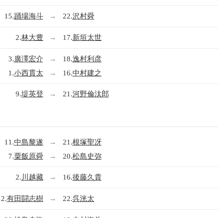
15.
踊場海斗
→
22.
沢村舜
2.
林大豊
→
17.
新垣太世
3.
廣澤宏介
→
18.
逸村利彦
1.
小西貫太
→
16.
中村建之
9.
堤英登
→
21.
河野倫汰郎
11.
中島黎遂
→
21.
根塚聖冴
7.
粟飯原舜
→
20.
松島史弥
2.
川越藏
→
16.
後藤久貴
12.
有田闘志樹
→
22.
呉洸太