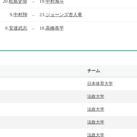
20.
松島史弥
→
19.
中村海斗
9.
中村翔
→
23.
ジョーンズ杏人竜
8.
安達武志
→
18.
高橋恭平
チーム
日本体育大学
法政大学
法政大学
法政大学
法政大学