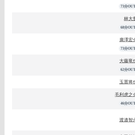
73分OU
林大
68分OU
廣澤宏
73分OU
大藤竜
62分OU
玉置将
毛利虎之
46分OU
渡邉智