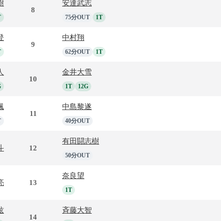
樹
安達武志
8
T
75分OUT
1T
登
中村翔
9
T
62分OUT
1T
人
金井大雪
10
G
1T
12G
颯
中島黎遂
11
T
40分OUT
有田闘志樹
斗
12
50分OUT
奈良望
亮
13
1T
絃
斉藤大智
14