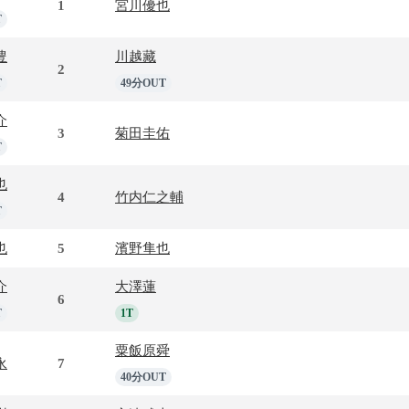
1
宮川優也
T
豊
川越藏
2
T
49分OUT
介
3
菊田圭佑
T
也
4
竹内仁之輔
T
也
5
濱野隼也
介
大澤蓮
6
T
1T
粟飯原舜
永
7
40分OUT