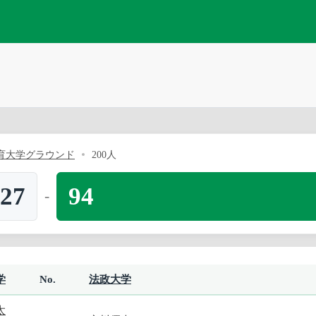
育大学グラウンド
200人
27
94
-
学
No.
法政大学
太