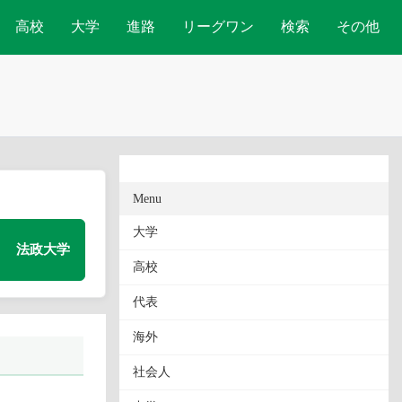
高校
大学
進路
リーグワン
検索
その他
Menu
大学
法政大学
高校
代表
海外
社会人