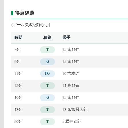
得点経過
(ゴール失敗記録なし)
時間
種別
選手
7分
15.
南野仁
T
8分
15.
南野仁
G
11分
10.
吉本匠
PG
13分
14.
髙野蓮
T
40分
15.
南野仁
G
42分
12.
永富晨太郎
T
80分
5.
横井達郎
T