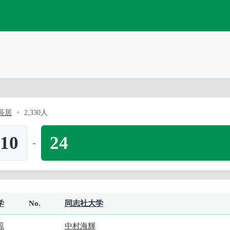
長居
2,330人
10
24
-
学
No.
同志社大学
涼
中村海輝