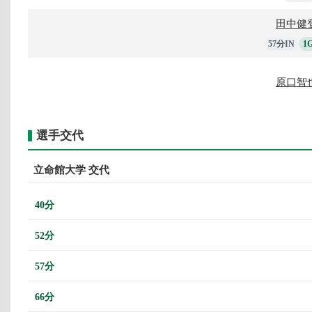
田中健
57分IN
1
原口智
選手交代
立命館大学 交代
40分
52分
57分
66分