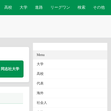
高校
大学
進路
リーグワン
検索
その他
Menu
大学
同志社大学
高校
代表
海外
社会人