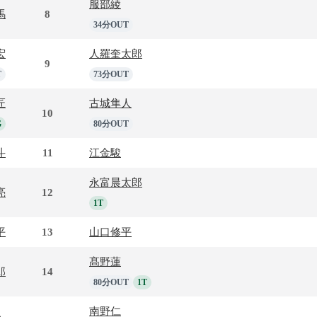
服部綾
馬
8
34分OUT
宏
人羅奎太郎
9
T
73分OUT
匠
古城隼人
10
G
80分OUT
斗
11
江金駿
永富晨太郎
亮
12
1T
平
13
山口修平
髙野蓮
郎
14
80分OUT
1T
南野仁