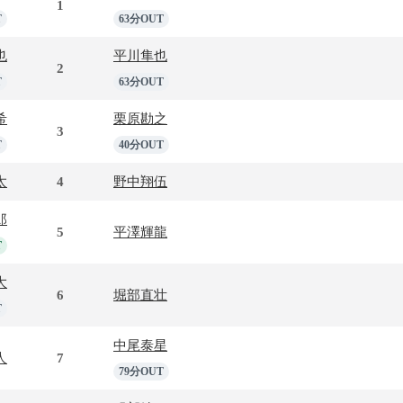
1
T
63分OUT
也
平川隼也
2
T
63分OUT
希
栗原勘之
3
T
40分OUT
太
4
野中翔伍
郎
5
平澤輝龍
T
大
6
堀部直壮
T
中尾泰星
人
7
79分OUT