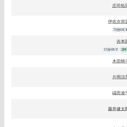
庄司拓
伊佐次崇
75分OU
吉本
57分OUT
1P
木田晴
片岡涼
礒田凌
藤井健太