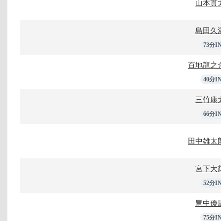
山本貫
島田久
73分I
百地龍之
40分I
三竹康
66分I
田中雄太
宮下大
52分I
畠中優
75分I