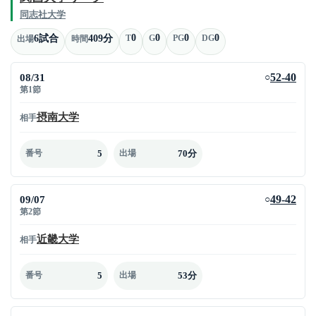
同志社大学
0
0
0
0
6試合
409分
T
G
PG
DG
出場
時間
08/31
52-40
○
第1節
摂南大学
相手
5
70分
番号
出場
09/07
49-42
○
第2節
近畿大学
相手
5
53分
番号
出場