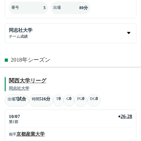
5
80分
番号
出場
同志社大学
チーム成績
2018年シーズン
関西大学リーグ
同志社大学
0
0
0
0
7試合
516分
T
G
PG
DG
出場
時間
10/07
26-28
●
第1節
京都産業大学
相手