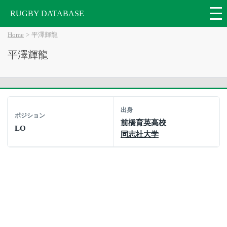
RUGBY DATABASE
Home
平澤輝龍
平澤輝龍
出身
ポジション
前橋育英高校
LO
同志社大学