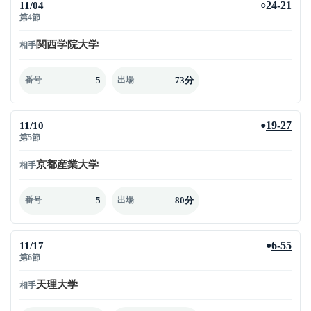
11/04
24-21
○
第4節
関西学院大学
相手
5
73分
番号
出場
11/10
19-27
●
第5節
京都産業大学
相手
5
80分
番号
出場
11/17
6-55
●
第6節
天理大学
相手