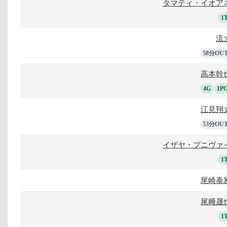
タマティ・イオア
1
流
58分OU
高本幹
4G
1P
江見翔
53分OU
イザヤ・プニヴァ
1
尾崎泰
尾﨑晟
1