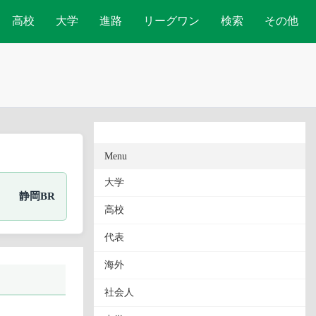
高校
大学
進路
リーグワン
検索
その他
Menu
大学
静岡BR
高校
代表
海外
社会人