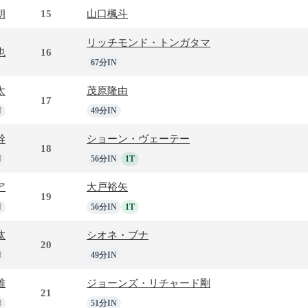
朗
15
山口楓斗
リッチモンド・トンガタマ
也
16
67分IN
太
茂原隆由
17
N
49分IN
幹
ショーン・ヴェーテー
18
N
56分IN
1T
ア
大戸裕矢
19
N
56分IN
1T
汰
シオネ・ブナ
20
N
49分IN
雅
ジョーンズ・リチャード剛
21
N
51分IN