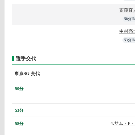
齋藤直
58分I
中村亮
53分I
選手交代
東京SG 交代
50分
53分
4.
サム・P
58分