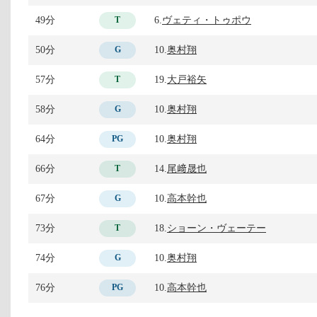
49分
6.
ヴェティ・トゥポウ
T
50分
10.
奥村翔
G
57分
19.
大戸裕矢
T
58分
10.
奥村翔
G
64分
10.
奥村翔
PG
66分
14.
尾﨑晟也
T
67分
10.
高本幹也
G
73分
18.
ショーン・ヴェーテー
T
74分
10.
奥村翔
G
76分
10.
高本幹也
PG