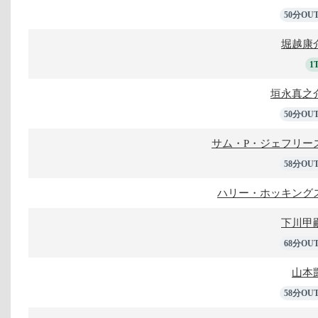
50分OU
堀越康
1
垣永真之
50分OU
サム・P・ジェフリー
58分OU
ハリー・ホッキング
下川甲
68分OU
山本
58分OU