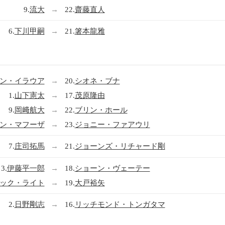
9.
流大
→
22.
齋藤直人
6.
下川甲嗣
→
21.
箸本龍雅
ン・イラウア
→
20.
シオネ・ブナ
1.
山下憲太
→
17.
茂原隆由
9.
岡﨑航大
→
22.
ブリン・ホール
ン・マフーザ
→
23.
ジョニー・ファアウリ
7.
庄司拓馬
→
21.
ジョーンズ・リチャード剛
3.
伊藤平一郎
→
18.
ショーン・ヴェーテー
ック・ライト
→
19.
大戸裕矢
2.
日野剛志
→
16.
リッチモンド・トンガタマ