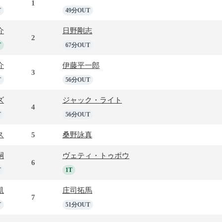
1
T
49分OUT
介
日野剛志
2
T
67分OUT
介
伊藤平一郎
3
T
56分OUT
ズ
ジャック・ライト
4
T
56分OUT
ス
5
桑野詠真
嗣
ヴェティ・トゥポウ
6
T
1T
凱
庄司拓馬
7
T
51分OUT