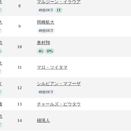
ネ
マルジーン・イラウア
8
T
49分OUT
1T
大
岡﨑航大
9
T
49分OUT
也
奥村翔
10
G
4G
1PG
太
11
マロ・ツイタマ
T
イ
シルビアン・マフーザ
12
T
49分OUT
雅
13
チャールズ・ピウタウ
也
14
槇瑛人
T