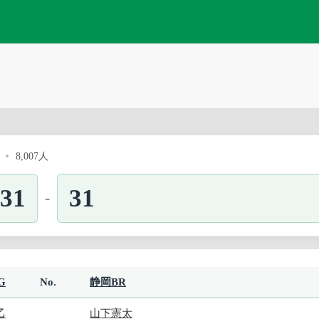
8,007人
31
31
-
G
No.
静岡BR
乙
山下憲太