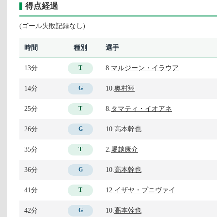
得点経過
(ゴール失敗記録なし)
時間
種別
選手
13分
8.
マルジーン・イラウア
T
14分
10.
奥村翔
G
25分
8.
タマティ・イオアネ
T
26分
10.
高本幹也
G
35分
2.
堀越康介
T
36分
10.
高本幹也
G
41分
12.
イザヤ・プニヴァイ
T
42分
10.
高本幹也
G