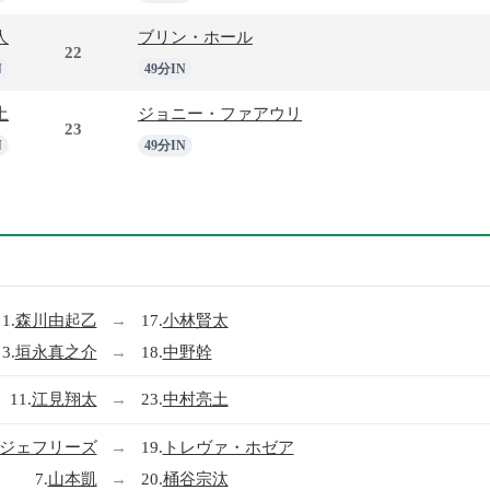
人
ブリン・ホール
22
N
49分IN
土
ジョニー・ファアウリ
23
N
49分IN
1.
森川由起乙
→
17.
小林賢太
3.
垣永真之介
→
18.
中野幹
11.
江見翔太
→
23.
中村亮土
・ジェフリーズ
→
19.
トレヴァ・ホゼア
7.
山本凱
→
20.
桶谷宗汰