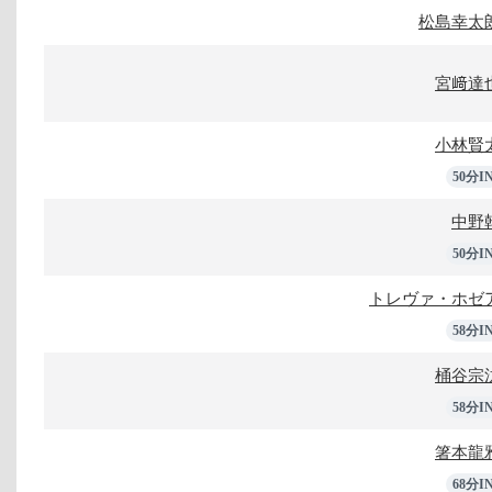
松島幸太
宮﨑達
小林賢
50分I
中野
50分I
トレヴァ・ホゼ
58分I
桶谷宗
58分I
箸本龍
68分I