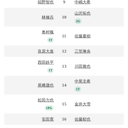
9
稲野智也
中嶋大希
山沢拓也
10
林修兵
2G
奥村颯
11
佐藤夏樹
3T
12
良原大進
三笠琳央
西田鉄平
13
川田雅也
1T
中尾圭希
14
尾﨑晟也
1T
松田力也
15
金井大雪
1PG
16
安田寛
佐藤郁也