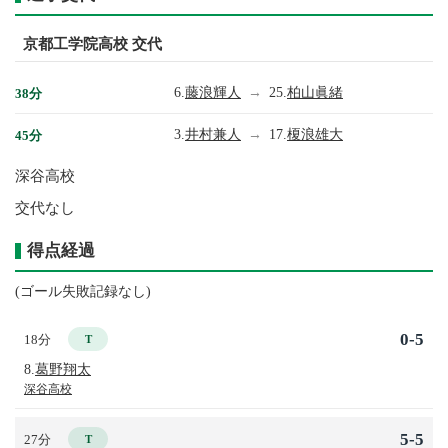
京都工学院高校 交代
6.
藤浪輝人
→
25.
柏山眞緒
38分
3.
井村兼人
→
17.
榎浪雄大
45分
深谷高校
交代なし
得点経過
(ゴール失敗記録なし)
0-5
18分
T
8.
葛野翔太
深谷高校
5-5
27分
T