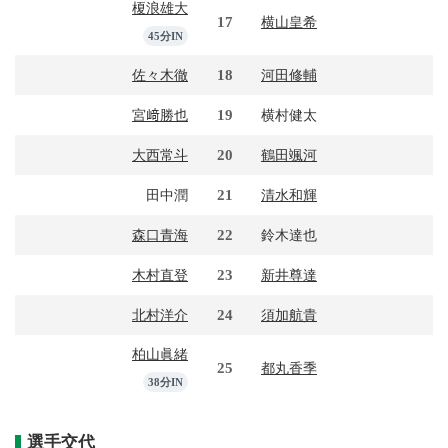
榎浪雄大
17
横山皇希
45分IN
18
佐々木徹
河田修輔
19
宮﨑勝也
横村健太
20
大西常斗
鶴田颯河
21
田中潤
清水和輝
22
森口青海
鈴木達也
23
木村直登
新井尊達
24
北村洋介
須加航貴
柏山眞緒
25
都丸香季
38分IN
選手交代