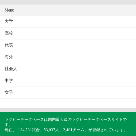
Menu
大学
高校
代表
海外
社会人
中学
女子
ラグビーデータベースは国内最大級のラグビーデータベースサイトで
す。
現在、「34,731試合、53,037人、2,401チーム」が登録されています。