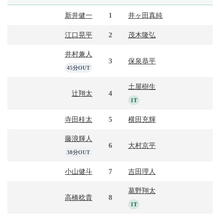
1
新井健一
井ヶ田真純
2
江口晃平
茂木隆弘
井村兼人
3
保泉恭平
45分OUT
土屋樹生
4
辻翔太
1T
5
寺田桂太
横田充輝
藤浪輝人
6
大村京平
38分OUT
7
小山健斗
吉田理人
葛野翔太
8
高橋稔貴
1T