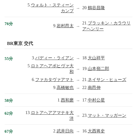
5.
ウォルト・スティーン
→
20.
鶴谷昌隆
カンプ
21.
ブラッキン・カラウリ
76分
9.
岩村昂太
→
アヘンリー
BR東京 交代
3.
パディー・ライアン
→
18.
大山祥平
55分
5.
ロトアヘアポヒヴァ大
→
19.
山本嶺二郎
和
6.
ファカタヴァアマト
→
21.
ネイサン・ヒューズ
9.
高橋敏也
→
22.
南昂伸
1.
西和磨
→
17.
中村公星
58分
13.
ロトアヘアアマナキ大
62分
→
23.
マット・マッガーン
洋
2.
武井日向
→
16.
大西将史
67分