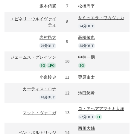
7
坂本侑翼
松橋周平
サミュエラ・ワカヴァカ
エピネリ・ウルイヴァイ
8
ティ
74分OUT
岩村昂太
高橋敏也
9
76分OUT
55分OUT
ジェームス・グレイソン
中楠一期
10
3G
1PG
3G
11
小泉怜史
栗原由太
カーティス・ロナ
12
池田悠希
40分OUT
ロトアヘアアマナキ大洋
13
マット・ヴァエガ
62分OUT
2T
西川大輔
14
ベン・ポルトリッジ