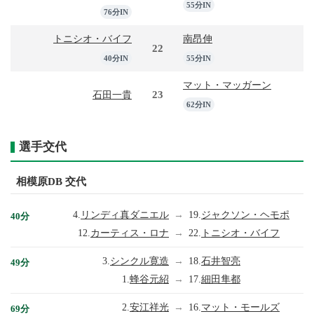
55分IN
76分IN
トニシオ・バイフ
南昂伸
22
40分IN
55分IN
マット・マッガーン
23
石田一貴
62分IN
選手交代
相模原DB 交代
4.
リンディ真ダニエル
→
19.
ジャクソン・ヘモポ
40分
12.
カーティス・ロナ
→
22.
トニシオ・バイフ
3.
シンクル寛造
→
18.
石井智亮
49分
1.
蜂谷元紹
→
17.
細田隼都
2.
安江祥光
→
16.
マット・モールズ
69分