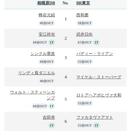
相模原DB
No.
BR東京
蜂谷元紹
西和磨
1
49分OUT
58分OUT
安江祥光
武井日向
2
69分OUT
1T
67分OUT
1T
シンクル寛造
パディー・ライアン
3
49分OUT
55分OUT
リンディ真ダニエル
4
マイケル・ストーバーグ
40分OUT
ウォルト・スティーンカ
ロトアヘアポヒヴァ大和
ンプ
5
55分OUT
69分OUT
1T
吉田杏
ファカタヴァアマト
6
1T
55分OUT
1T