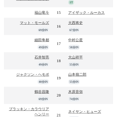
1T
15
福山竜斗
アイザック・ルーカス
マット・モールズ
大西将史
16
69分IN
67分IN
細田隼都
中村公星
17
49分IN
58分IN
石井智亮
大山祥平
18
49分IN
55分IN
ジャクソン・ヘモポ
山本嶺二郎
19
40分IN
55分IN
鶴谷昌隆
木原音弥
20
69分IN
74分IN
ブラッキン・カラウリア
ネイサン・ヒューズ
ヘンリー
21