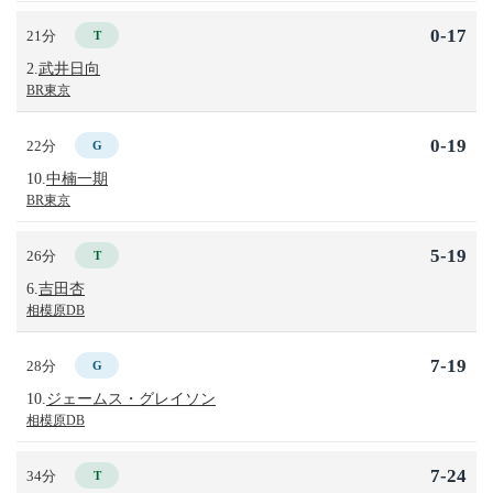
0-17
21分
T
2.
武井日向
BR東京
0-19
22分
G
10.
中楠一期
BR東京
5-19
26分
T
6.
吉田杏
相模原DB
7-19
28分
G
10.
ジェームス・グレイソン
相模原DB
7-24
34分
T