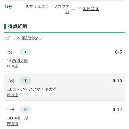
8.
サミュエラ・ワカヴァ
74分
→
20.
木原音弥
カ
得点経過
(ゴール失敗記録なし)
0-5
2分
T
14.
西川大輔
BR東京
0-10
13分
T
13.
ロトアヘアアマナキ大洋
BR東京
0-12
14分
G
10.
中楠一期
BR東京