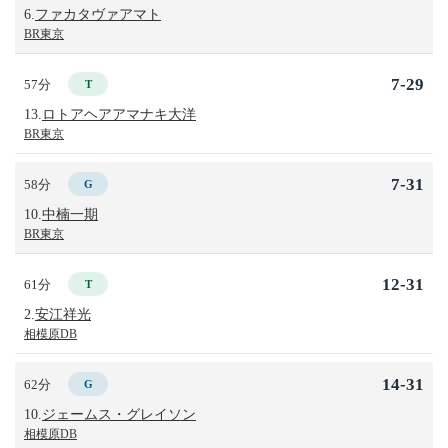
6.
ファカタヴァアマト
BR東京
7-29
57分
T
13.
ロトアヘアアマナキ大洋
BR東京
7-31
58分
G
10.
中楠一期
BR東京
12-31
61分
T
2.
安江祥光
相模原DB
14-31
62分
G
10.
ジェームス・グレイソン
相模原DB