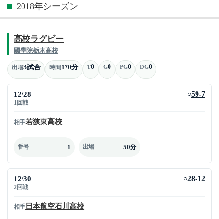
2018年シーズン
高校ラグビー
國學院栃木高校
0
0
0
0
3試合
170分
T
G
PG
DG
出場
時間
12/28
59-7
○
1回戦
若狭東高校
相手
1
50分
番号
出場
12/30
28-12
○
2回戦
日本航空石川高校
相手