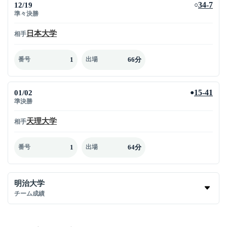
12/19
34-7
○
準々決勝
日本大学
相手
1
66分
番号
出場
01/02
15-41
●
準決勝
天理大学
相手
1
64分
番号
出場
明治大学
チーム成績