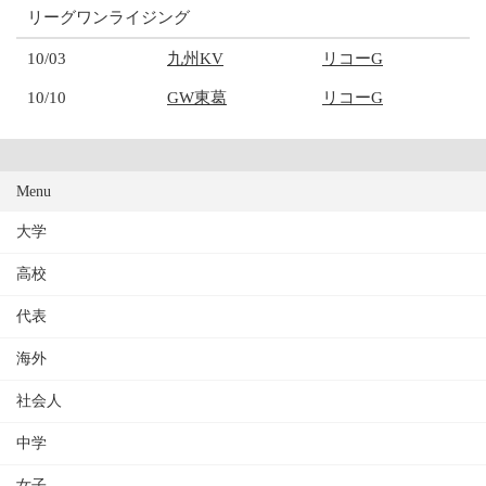
リーグワンライジング
10/03
九州KV
リコーG
10/10
GW東葛
リコーG
Menu
大学
高校
代表
海外
社会人
中学
女子