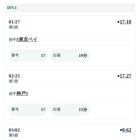
DIV.1
01/27
17-18
●
第6節
S東京ベイ
相手
17
19分
番号
出場
02/25
17-27
●
第7節
神戸S
相手
17
15分
番号
出場
03/02
0-62
●
第8節