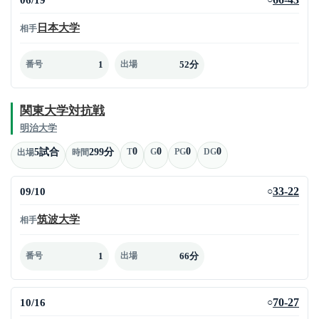
日本大学
相手
1
52分
番号
出場
関東大学対抗戦
明治大学
0
0
0
0
5試合
299分
T
G
PG
DG
出場
時間
09/10
33-22
○
筑波大学
相手
1
66分
番号
出場
10/16
70-27
○