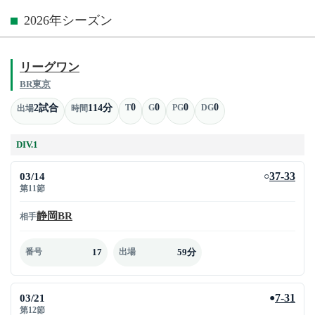
2026年シーズン
リーグワン
BR東京
0
0
0
0
2試合
114分
T
G
PG
DG
出場
時間
DIV.1
03/14
37-33
○
第11節
静岡BR
相手
17
59分
番号
出場
03/21
7-31
●
第12節