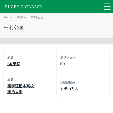
RUGBY DATABASE
Home
BR東京
中村公星
中村公星
所属
ポジション
BR東京
PR
出身
26登録区分
國學院栃木高校
カテゴリA
明治大学