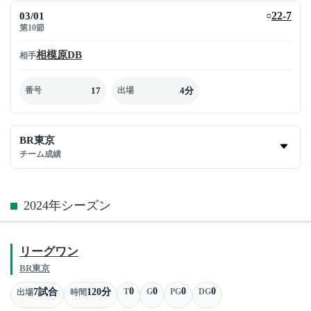
03/01
22-7
○
第10節
相模原DB
相手
17
4分
番号
出場
BR東京
チーム成績
2024年シーズン
リーグワン
BR東京
0
0
0
0
7試合
120分
T
G
PG
DG
出場
時間