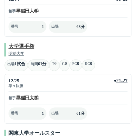
早稲田大学
相手
1
63分
番号
出場
大学選手権
明治大学
0
0
0
0
1試合
61分
T
G
PG
DG
出場
時間
12/25
21-27
●
準々決勝
早稲田大学
相手
1
61分
番号
出場
関東大学オールスター