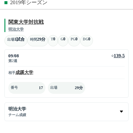
2019年シーズン
関東大学対抗戦
明治大学
0
0
0
0
1試合
29分
T
G
PG
DG
出場
時間
09/08
139-5
○
第2週
成蹊大学
相手
17
29分
番号
出場
明治大学
チーム成績