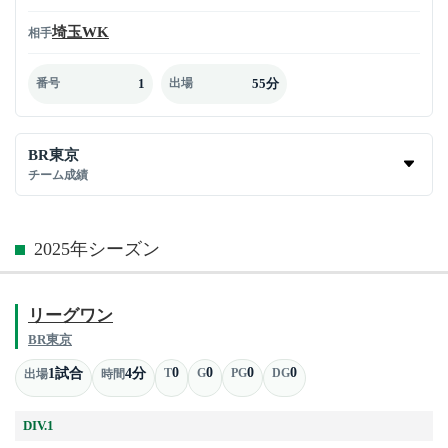
埼玉WK
相手
1
55分
番号
出場
BR東京
チーム成績
2025年シーズン
リーグワン
BR東京
0
0
0
0
1試合
4分
T
G
PG
DG
出場
時間
DIV.1