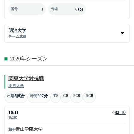
1
61分
番号
出場
明治大学
チーム成績
2020年シーズン
関東大学対抗戦
明治大学
0
0
0
0
5試合
207分
T
G
PG
DG
出場
時間
10/11
82-10
○
第2節
青山学院大学
相手