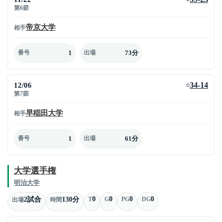
第6節
帝京大学
相手
1
73分
番号
出場
12/06
34-14
○
第7節
早稲田大学
相手
1
61分
番号
出場
大学選手権
明治大学
0
0
0
0
2試合
130分
T
G
PG
DG
出場
時間