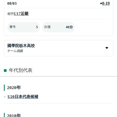
08/03
0-19
●
U17近畿
相手
5
40分
番号
出場
國學院栃木高校
チーム成績
年代別代表
2020年
U20日本代表候補
2018年