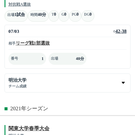
対抗戦A選抜
0
0
0
0
1試合
40分
T
G
PG
DG
出場
時間
07/03
42-38
○
リーグ戦1部選抜
相手
1
40分
番号
出場
明治大学
チーム成績
2021年シーズン
関東大学春季大会