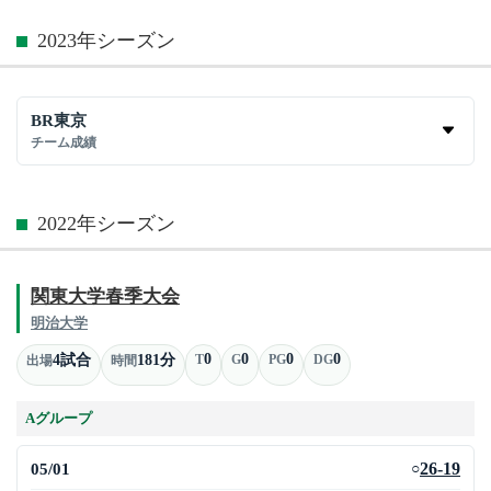
2023年シーズン
BR東京
チーム成績
2022年シーズン
関東大学春季大会
明治大学
0
0
0
0
4試合
181分
T
G
PG
DG
出場
時間
Aグループ
05/01
26-19
○