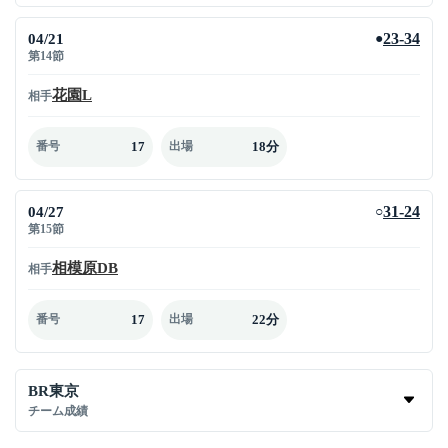
04/21
23-34
●
第14節
花園L
相手
17
18分
番号
出場
04/27
31-24
○
第15節
相模原DB
相手
17
22分
番号
出場
BR東京
チーム成績