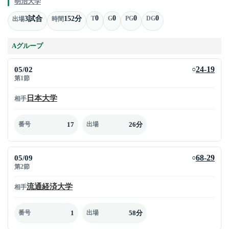
明治大学
0
0
0
0
3試合
152分
T
G
PG
DG
出場
時間
Aグループ
05/02
24-19
○
第1節
日本大学
相手
17
26分
番号
出場
05/09
68-29
○
第2節
流通経済大学
相手
1
58分
番号
出場