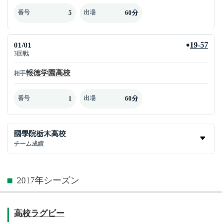
5
60分
番号
出場
01/01
19-57
●
3回戦
報徳学園高校
相手
1
60分
番号
出場
國學院栃木高校
チーム成績
2017年シーズン
高校ラグビー