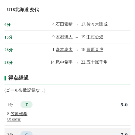
U18北海道 交代
4.
石田素晴
→
17.
佐々木隆成
6分
9.
木村璃人
→
19.
中村心煌
15分
1.
森本恵太
→
18.
豊原直虎
26分
14.
尾中希宇
→
22.
五十嵐千隼
28分
得点経過
(ゴール失敗記録なし)
5-0
1分
T
8.
笠原優希
U18関東
7-0
2分
G