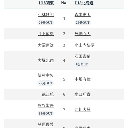
U18関東
No.
U18北海道
小林鉄朗
森本恵太
1
26分OUT
26分OUT
2
井上依織
外崎心人
3
大沼蓮汰
小山内快夢
石田素晴
4
大塚北翔
6分OUT
飯村幸矢
5
中畑有偉
25分OUT
6
徳江航
水口巧貴
熊谷聖吾
7
西川大翼
14分OUT
笠原優希