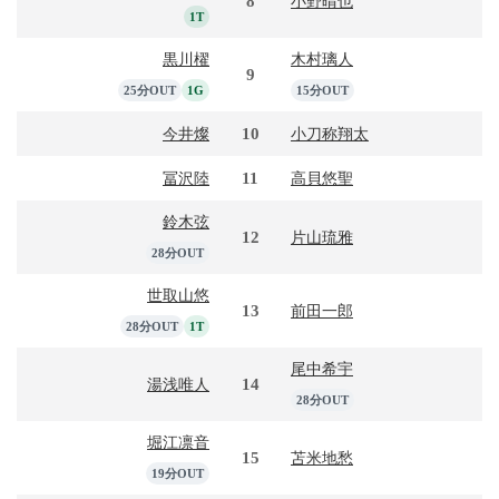
8
小野晴也
1T
黒川櫂
木村璃人
9
25分OUT
1G
15分OUT
10
今井燦
小刀称翔太
11
冨沢陸
高貝悠聖
鈴木弦
12
片山琉雅
28分OUT
世取山悠
13
前田一郎
28分OUT
1T
尾中希宇
14
湯浅唯人
28分OUT
堀江凛音
15
苫米地愁
19分OUT