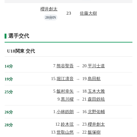
櫻井創太
23
佐藤大樹
28分IN
選手交代
U18関東 交代
7.
熊谷聖吾
→
20.
平川士道
14分
15.
堀江凛音
→
19.
島田航
19分
5.
飯村幸矢
→
18.
玉木大雅
25分
9.
黒川櫂
→
21.
森田鉄暁
1.
小林鉄朗
→
16.
北野佑輔
26分
12.
鈴木弦
→
23.
櫻井創太
28分
13.
世取山悠
→
22.
飯塚樹