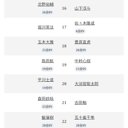
北野佑輔
16
山下渓斗
26分IN
佐々木隆成
17
堀川英汰
6分IN
玉木大雅
豊原直虎
18
25分IN
26分IN
島田航
中村心煌
19
19分IN
15分IN
平川士道
20
大須賀龍太郎
14分IN
森田鉄暁
21
吉田釉
25分IN
飯塚樹
五十嵐千隼
22
28分IN
28分IN