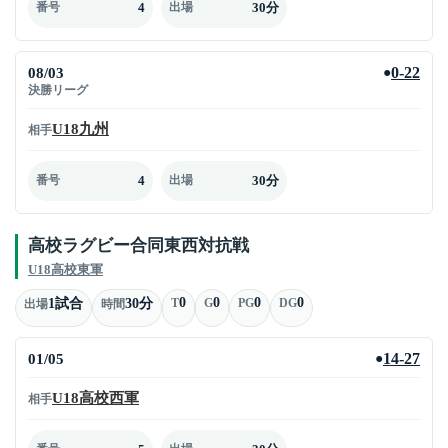
4
30分
番号
出場
08/03
0-22
●
決勝リーグ
U18九州
相手
4
30分
番号
出場
高校ラグビー合同東西対抗戦
U18高校東軍
0
0
0
0
1試合
30分
T
G
PG
DG
出場
時間
01/05
14-27
●
U18高校西軍
相手