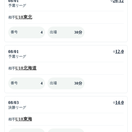
08/01
26-12
○
予選リーグ
U18東北
相手
4
30分
番号
出場
08/01
12-0
○
予選リーグ
U18北海道
相手
4
30分
番号
出場
08/03
14-0
○
決勝リーグ
U18東海
相手