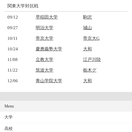
関東大学対抗戦
09/12
早稲田大学
駒沢
09/27
明治大学
城山
10/11
帝京大学
帝京大G
10/24
慶應義塾大学
大和
11/08
立教大学
江戸川陸
11/22
筑波大学
栃木グ
12/06
青山学院大学
大和
Menu
大学
高校