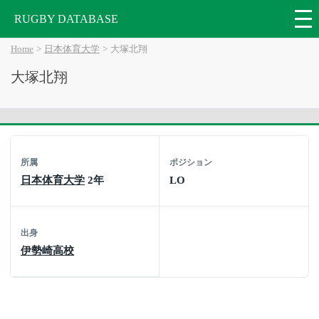
RUGBY DATABASE
Home
日本体育大学
大塚北翔
大塚北翔
所属
ポジション
日本体育大学
2年
LO
出身
伊勢崎高校