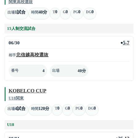
関東高校選抜
0
0
0
0
1試合
40分
T
G
PG
DG
出場
時間
15人制交流試合
06/30
5-7
●
北信越高校選抜
相手
4
40分
番号
出場
KOBELCO CUP
U18関東
0
0
0
0
4試合
120分
T
G
PG
DG
出場
時間
U18