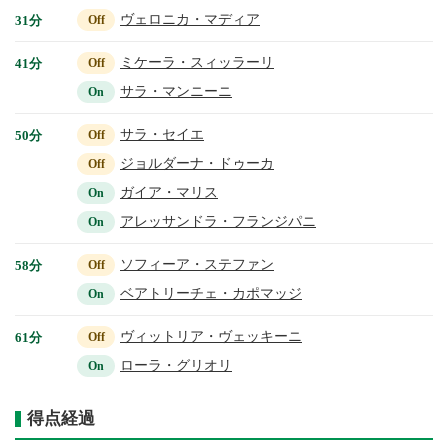
ヴェロニカ・マディア
31分
Off
ミケーラ・スィッラーリ
41分
Off
サラ・マンニーニ
On
サラ・セイエ
50分
Off
ジョルダーナ・ドゥーカ
Off
ガイア・マリス
On
アレッサンドラ・フランジパニ
On
ソフィーア・ステファン
58分
Off
ベアトリーチェ・カポマッジ
On
ヴィットリア・ヴェッキーニ
61分
Off
ローラ・グリオリ
On
得点経過