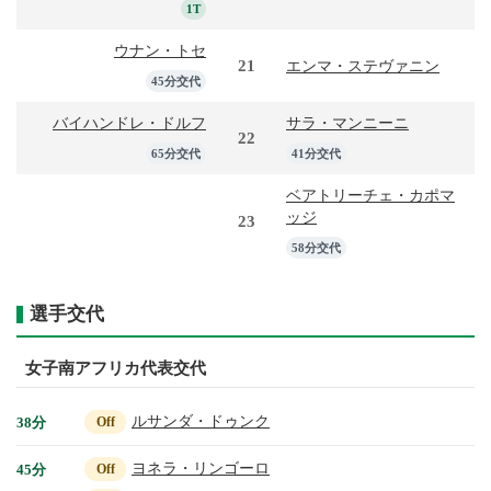
1T
ウナン・トセ
21
エンマ・ステヴァニン
45分交代
バイハンドレ・ドルフ
サラ・マンニーニ
22
65分交代
41分交代
ベアトリーチェ・カポマ
ッジ
23
58分交代
選手交代
女子南アフリカ代表交代
ルサンダ・ドゥンク
38分
Off
ヨネラ・リンゴーロ
45分
Off