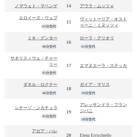
14
ノマウェト・マベンゲ
アウラ・ムッツォ
エロイーズ・ウェブ
ヴィットーリア・オスト
15
ゥーニ・ミヌッツィ
65分交代
ミキ・グンター
ローラ・グリオリ
16
46分交代
61分交代
サネリスィウェ・チャー
リー
17
エマヌエーラ・ステッカ
45分交代
ダネル・ロクナー
ガイア・マリス
18
46分交代
50分交代
アレッサンドラ・フラン
シナーゾ・ンカチュラ
ジパニ
19
45分交代
50分交代
アゼア・ハレ
20
Elena Erricchiello