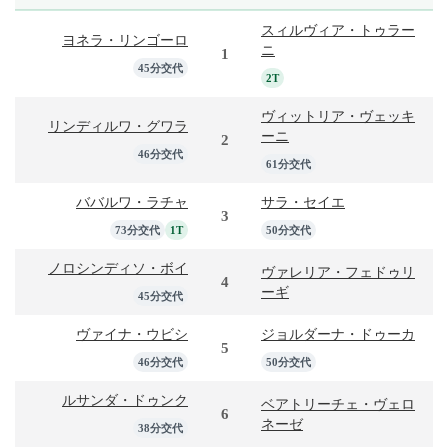
スィルヴィア・トゥラー
ヨネラ・リンゴーロ
ニ
1
45分交代
2T
ヴィットリア・ヴェッキ
リンディルワ・グワラ
ーニ
2
46分交代
61分交代
ババルワ・ラチャ
サラ・セイエ
3
73分交代
1T
50分交代
ノロシンディソ・ボイ
ヴァレリア・フェドゥリ
4
ーギ
45分交代
ヴァイナ・ウビシ
ジョルダーナ・ドゥーカ
5
46分交代
50分交代
ルサンダ・ドゥンク
ベアトリーチェ・ヴェロ
6
ネーゼ
38分交代