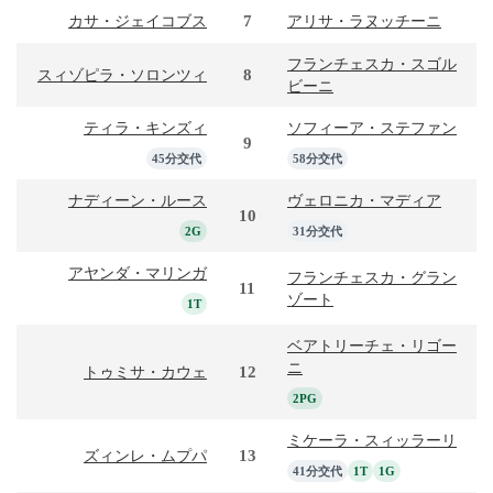
7
カサ・ジェイコブス
アリサ・ラヌッチーニ
フランチェスカ・スゴル
8
スィゾピラ・ソロンツィ
ビーニ
ティラ・キンズィ
ソフィーア・ステファン
9
45分交代
58分交代
ナディーン・ルース
ヴェロニカ・マディア
10
2G
31分交代
アヤンダ・マリンガ
フランチェスカ・グラン
11
ゾート
1T
ベアトリーチェ・リゴー
ニ
12
トゥミサ・カウェ
2PG
ミケーラ・スィッラーリ
13
ズィンレ・ムプパ
41分交代
1T
1G