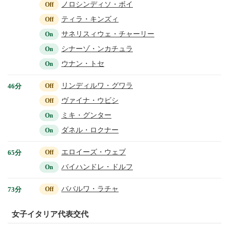
ノロシンディソ・ボイ
Off
ティラ・キンズィ
Off
サネリスィウェ・チャーリー
On
シナーゾ・ンカチュラ
On
ウナン・トセ
On
リンディルワ・グワラ
46分
Off
ヴァイナ・ウビシ
Off
ミキ・グンター
On
ダネル・ロクナー
On
エロイーズ・ウェブ
65分
Off
バイハンドレ・ドルフ
On
ババルワ・ラチャ
73分
Off
女子イタリア代表交代