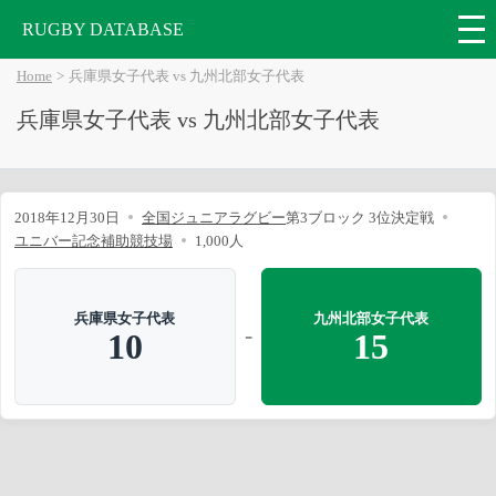
RUGBY DATABASE
Home
兵庫県女子代表 vs 九州北部女子代表
兵庫県女子代表 vs 九州北部女子代表
2018年12月30日
全国ジュニアラグビー
第3ブロック 3位決定戦
ユニバー記念補助競技場
1,000人
兵庫県女子代表
九州北部女子代表
-
10
15