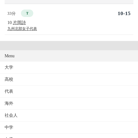
10-15
33分
T
10.
片岡詩
九州北部女子代表
Menu
大学
高校
代表
海外
社会人
中学