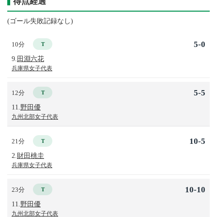
得点経過
(ゴール失敗記録なし)
5-0
10分
T
9.
田淵六花
兵庫県女子代表
5-5
12分
T
11.
野田優
九州北部女子代表
10-5
21分
T
2.
財田桃圭
兵庫県女子代表
10-10
23分
T
11.
野田優
九州北部女子代表