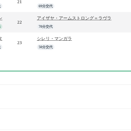
21
代
69分交代
ン
アイザヤ・アームストロング＝ラヴラ
22
G
70分交代
ヌ
シレリ・マンガラ
23
代
50分交代