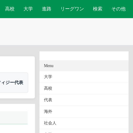
高校
大学
進路
リーグワン
検索
その他
Menu
大学
フィジー代表
高校
代表
海外
社会人