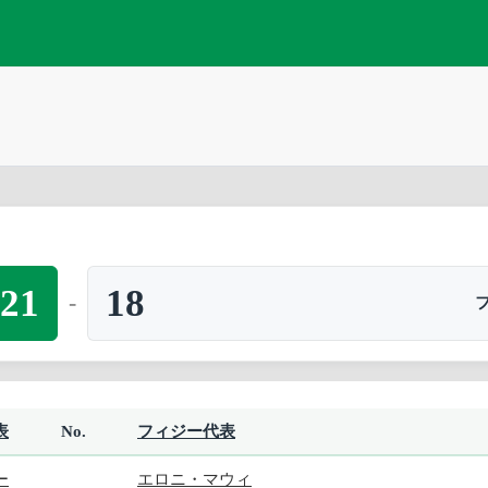
21
18
-
表
No.
フィジー代表
ー
エロニ・マウィ