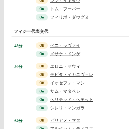
レン・イキタウ
Off
トム・フーパー
On
フィリポ・ダウグヌ
On
フィジー代表交代
ペニ・ラヴァイ
48分
Off
メサケ・ドンゲ
On
エロニ・マウィ
50分
Off
テビタ・イカニヴェレ
Off
イオセフォ・マシ
Off
サム・マタベシ
On
ヘリテッド・ヘテット
On
シレリ・マンガラ
On
ビリアメ・マタ
64分
Off
アルベット・ティスエ
On