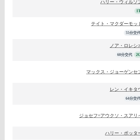
ハリー・ウィルソ
1
テイト・マクダーモッ
55分交
ノア・ロレシ
60分交代
2
マックス・ジョーゲンセ
レン・イキタ
64分交
ジョセフ=アウクソ・スアリ
ハリー・ポッタ