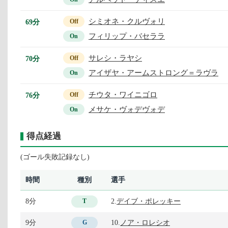
シミオネ・クルヴォリ
69分
Off
フィリップ・バセララ
On
サレシ・ラヤシ
70分
Off
アイザヤ・アームストロング＝ラヴラ
On
チウタ・ワイニゴロ
76分
Off
メサケ・ヴォデヴォデ
On
得点経過
(ゴール失敗記録なし)
時間
種別
選手
8分
2.
デイブ・ポレッキー
T
9分
10.
ノア・ロレシオ
G