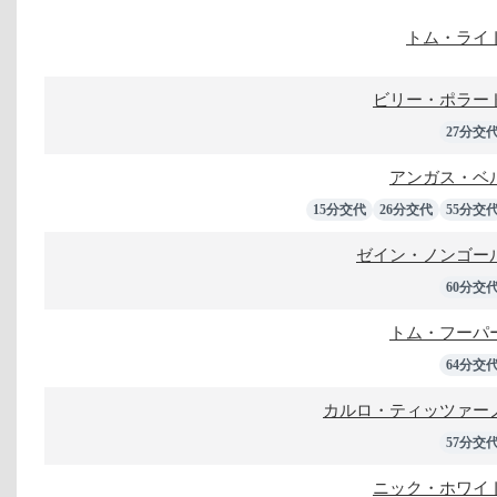
トム・ライ
ビリー・ポラー
27分交
アンガス・ベ
15分交代
26分交代
55分交
ゼイン・ノンゴー
60分交
トム・フーパ
64分交
カルロ・ティッツァー
57分交
ニック・ホワイ