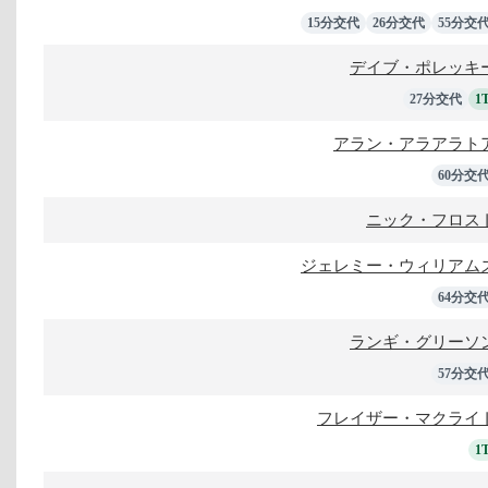
15分交代
26分交代
55分交
デイブ・ポレッキ
27分交代
1
アラン・アラアラト
60分交
ニック・フロス
ジェレミー・ウィリアム
64分交
ランギ・グリーソ
57分交
フレイザー・マクライ
1