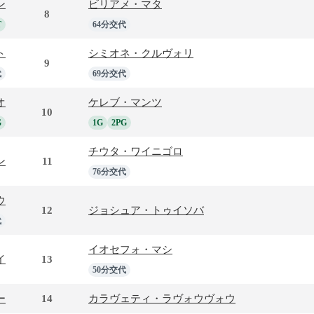
ン
ビリアメ・マタ
8
T
64分交代
ト
シミオネ・クルヴォリ
9
代
69分交代
オ
ケレブ・マンツ
10
G
1G
2PG
チウタ・ワイニゴロ
ン
11
76分交代
ウ
12
ジョシュア・トゥイソバ
代
イオセフォ・マシ
イ
13
50分交代
ー
14
カラヴェティ・ラヴォウヴォウ