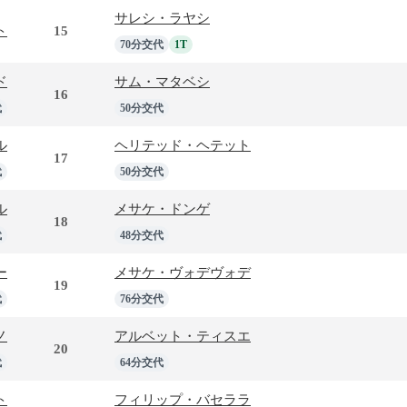
サレシ・ラヤシ
ト
15
70分交代
1T
ド
サム・マタベシ
16
代
50分交代
ル
ヘリテッド・ヘテット
17
代
50分交代
ル
メサケ・ドンゲ
18
代
48分交代
ー
メサケ・ヴォデヴォデ
19
代
76分交代
ノ
アルベット・ティスエ
20
代
64分交代
ト
フィリップ・バセララ