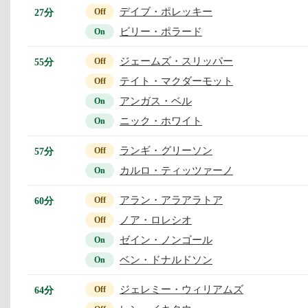
デイブ・ポレッキー
27分
Off
ビリー・ポラード
On
ジェームズ・スリッパー
55分
Off
テイト・マクダーモット
Off
アンガス・ベル
On
ニック・ホワイト
On
ランギ・グリーソン
57分
Off
カルロ・ティッツァーノ
On
アラン・アラアラトア
60分
Off
ノア・ロレシオ
Off
ゼイン・ノンゴール
On
ベン・ドナルドソン
On
ジェレミー・ウィリアムズ
64分
Off