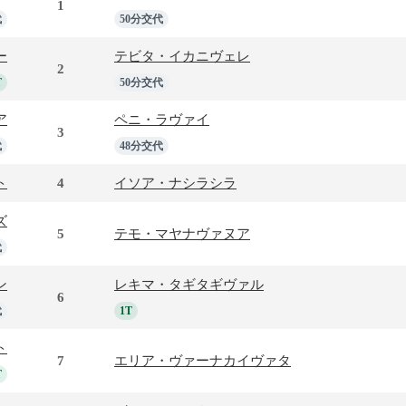
1
代
50分交代
ー
テビタ・イカニヴェレ
2
T
50分交代
ア
ペニ・ラヴァイ
3
代
48分交代
ト
4
イソア・ナシラシラ
ズ
5
テモ・マヤナヴァヌア
代
ン
レキマ・タギタギヴァル
6
代
1T
ト
7
エリア・ヴァーナカイヴァタ
T